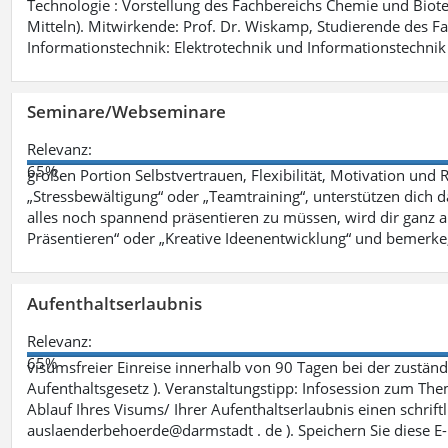
Technologie : Vorstellung des Fachbereichs Chemie und Biotech
Mitteln). Mitwirkende: Prof. Dr. Wiskamp, Studierende des F
Informationstechnik: Elektrotechnik und Informationstechnik 
Seminare/Webseminare
Relevanz:
65%
großen Portion Selbstvertrauen, Flexibilität, Motivation und 
„Stressbewältigung“ oder „Teamtraining“, unterstützen dich 
alles noch spannend präsentieren zu müssen, wird dir ganz 
Präsentieren“ oder „Kreative Ideenentwicklung“ und bemerke,
Aufenthaltserlaubnis
Relevanz:
65%
visumsfreier Einreise innerhalb von 90 Tagen bei der zustä
Aufenthaltsgesetz ). Veranstaltungstipp: Infosession zum The
Ablauf Ihres Visums/ Ihrer Aufenthaltserlaubnis einen schriftli
auslaenderbehoerde@darmstadt . de ). Speichern Sie diese E-