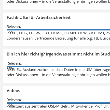
oder Diskussionen – in die Veranstaltung einbringen wollen 
Fachkräfte für Arbeitssicherheit
Relevanz:
65%
FB EIT, FB G, FB GW, FB I, FB MD, FB MN, FB W, ZV Büros, Z
Londershausen: vertretende Betreuung für alle o.g. FB, Büro
Bin ich hier richtig? Irgendwas stimmt nicht im Stu
Relevanz:
65%
Nicht-EU-Ausland zurück, so dass Daten in die USA übertragen
oder Diskussionen – in die Veranstaltung einbringen wollen 
Videos
Relevanz:
65%
(finanziert aus zentralen QSL-Mitteln). Mitwirkende: Prof. D