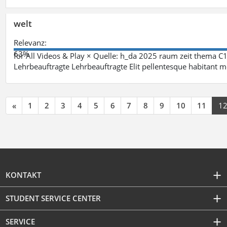
welt
Relevanz:
63%
for All Videos & Play × Quelle: h_da 2025 raum zeit thema
Lehrbeauftragte Lehrbeauftragte Elit pellentesque habitant mo
«
1
2
3
4
5
6
7
8
9
10
11
1
KONTAKT
STUDENT SERVICE CENTER
SERVICE