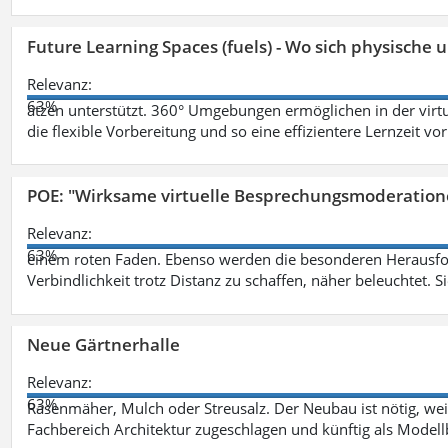
Future Learning Spaces (fuels) - Wo sich physische
Relevanz:
63%
ätzen unterstützt. 360° Umgebungen ermöglichen in der virt
die flexible Vorbereitung und so eine effizientere Lernzeit vo
POE: "Wirksame virtuelle Besprechungsmoderation
Relevanz:
63%
einem roten Faden. Ebenso werden die besonderen Herausfo
Verbindlichkeit trotz Distanz zu schaffen, näher beleuchtet. S
Neue Gärtnerhalle
Relevanz:
63%
Rasenmäher, Mulch oder Streusalz. Der Neubau ist nötig, wei
Fachbereich Architektur zugeschlagen und künftig als Model