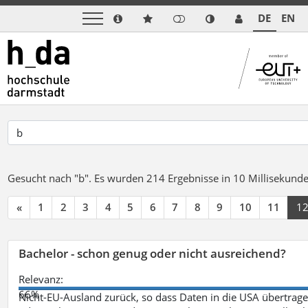
DE
EN
Gesucht nach "b".
Es wurden 214 Ergebnisse in 10 Millisekund
«
1
2
3
4
5
6
7
8
9
10
11
1
Bachelor - schon genug oder nicht ausreichend?
Relevanz:
66%
Nicht-EU-Ausland zurück, so dass Daten in die USA übertragen