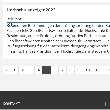
Hochschulanzeiger 2023
Relevanz:
91%
Besonderen Bestimmungen der Prüfungsordnung für den Bac
Fachbereichs Gesellschaftswissenschaften der Hochschule Dar
Bestimmungen der Prüfungsordnung für den Bachelorstudie
Gesellschaftswissenschaften der Hochschule Darmstadt – Uni
Prüfungsordnung für den Bachelorstudiengang Angewandte S
(HessHG) hat das Präsidium der Hochschule Darmstadt am 0
«
1
2
3
4
5
6
7
8
9
10
11
1
KONTAKT