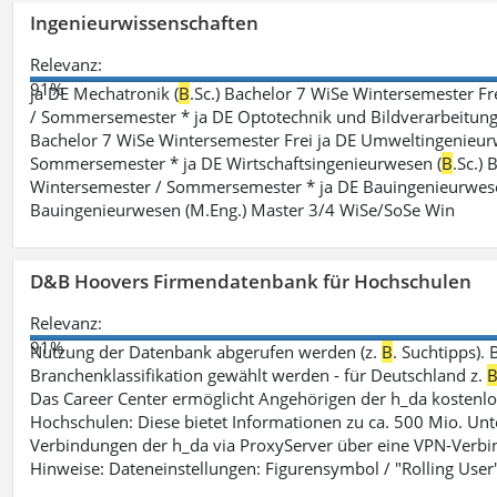
Ingenieurwissenschaften
Relevanz:
91%
ja DE Mechatronik (
B
.Sc.) Bachelor 7 WiSe Wintersemester F
/ Sommersemester * ja DE Optotechnik und Bildverarbeitung
Bachelor 7 WiSe Wintersemester Frei ja DE Umweltingenieur
Sommersemester * ja DE Wirtschaftsingenieurwesen (
B
.Sc.)
Wintersemester / Sommersemester * ja DE Bauingenieurwes
Bauingenieurwesen (M.Eng.) Master 3/4 WiSe/SoSe Win
D&B Hoovers Firmendatenbank für Hochschulen
Relevanz:
91%
Nutzung der Datenbank abgerufen werden (z.
B
. Suchtipps).
Branchenklassifikation gewählt werden - für Deutschland z.
Das Career Center ermöglicht Angehörigen der h_da kosten
Hochschulen: Diese bietet Informationen zu ca. 500 Mio. Unt
Verbindungen der h_da via ProxyServer über eine VPN-Verbi
Hinweise: Dateneinstellungen: Figurensymbol / "Rolling User