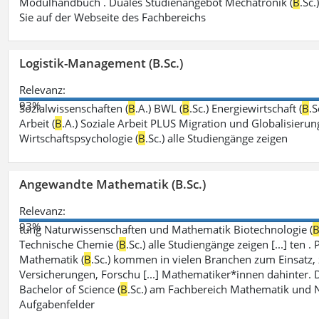
Modulhandbuch . Duales Studienangebot Mechatronik (
B
.Sc
Sie auf der Webseite des Fachbereichs
Logistik-Management (B.Sc.)
Relevanz:
93%
Sozialwissenschaften (
B
.A.) BWL (
B
.Sc.) Energiewirtschaft (
B
.S
Arbeit (
B
.A.) Soziale Arbeit PLUS Migration und Globalisierung
Wirtschaftspsychologie (
B
.Sc.) alle Studiengänge zeigen
Angewandte Mathematik (B.Sc.)
Relevanz:
93%
tung Naturwissenschaften und Mathematik Biotechnologie (
Technische Chemie (
B
.Sc.) alle Studiengänge zeigen [...] te
Mathematik (
B
.Sc.) kommen in vielen Branchen zum Einsatz, 
Versicherungen, Forschu [...] Mathematiker*innen dahinter
Bachelor of Science (
B
.Sc.) am Fachbereich Mathematik und N
Aufgabenfelder