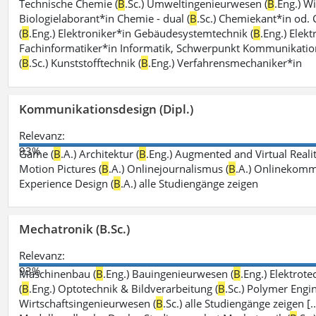
Technische Chemie (
B
.Sc.) Umweltingenieurwesen (
B
.Eng.) W
Biologielaborant*in Chemie - dual (
B
.Sc.) Chemiekant*in od.
(
B
.Eng.) Elektroniker*in Gebäudesystemtechnik (
B
.Eng.) Elek
Fachinformatiker*in Informatik, Schwerpunkt Kommunikation
(
B
.Sc.) Kunststofftechnik (
B
.Eng.) Verfahrensmechaniker*in
Kommunikationsdesign (Dipl.)
Relevanz:
93%
Game (
B
.A.) Architektur (
B
.Eng.) Augmented and Virtual Realit
Motion Pictures (
B
.A.) Onlinejournalismus (
B
.A.) Onlinekomm
Experience Design (
B
.A.) alle Studiengänge zeigen
Mechatronik (B.Sc.)
Relevanz:
93%
Maschinenbau (
B
.Eng.) Bauingenieurwesen (
B
.Eng.) Elektrot
(
B
.Eng.) Optotechnik & Bildverarbeitung (
B
.Sc.) Polymer Engin
Wirtschaftsingenieurwesen (
B
.Sc.) alle Studiengänge zeigen [.