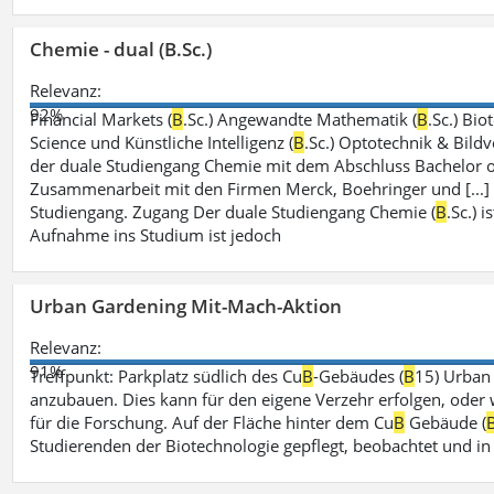
Chemie - dual (B.Sc.)
Relevanz:
92%
Financial Markets (
B
.Sc.) Angewandte Mathematik (
B
.Sc.) Bio
Science und Künstliche Intelligenz (
B
.Sc.) Optotechnik & Bildv
der duale Studiengang Chemie mit dem Abschluss Bachelor of
Zusammenarbeit mit den Firmen Merck, Boehringer und [...]
Studiengang. Zugang Der duale Studiengang Chemie (
B
.Sc.) 
Aufnahme ins Studium ist jedoch
Urban Gardening Mit-Mach-Aktion
Relevanz:
91%
Treffpunkt: Parkplatz südlich des Cu
B
-Gebäudes (
B
15) Urban
anzubauen. Dies kann für den eigene Verzehr erfolgen, oder
für die Forschung. Auf der Fläche hinter dem Cu
B
Gebäude (
Studierenden der Biotechnologie gepflegt, beobachtet und in