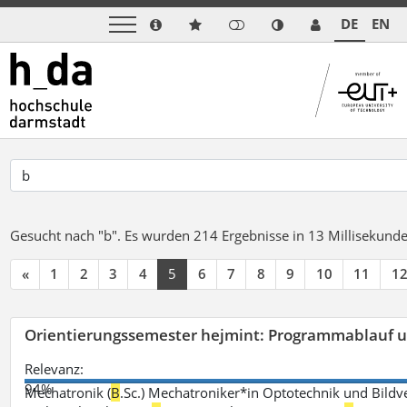
DE
EN
Gesucht nach "b".
Es wurden 214 Ergebnisse in 13 Millisekund
«
1
2
3
4
5
6
7
8
9
10
11
1
Orientierungssemester hejmint: Programmablauf u
Relevanz:
94%
Mechatronik (
B
.Sc.) Mechatroniker*in Optotechnik und Bildv