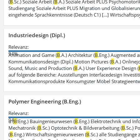
(
B
.Sc.) Soziale Arbeit (
B
.A.) Soziale Arbeit PLUS Psychomotorik
Studiengang Soziale Arbeit PLUS Migration und Globalisierun
eingehende Sprachkenntnisse (Deutsch C1) [...] Wirtschaftsps
Industriedesign (Dipl.)
Relevanz:
94%
Animation and Game (
B
.A.) Architektur (
B
.Eng.) Augmented an
Kommunikationsdesign (Dipl.) Motion Pictures (
B
.A.) Onlinej
Sound, Music and Production (
B
.A.) User Experience Design (
auf folgende Bereiche: Ausstellungen Interfacedesign Investiti
Kommunikationsprodukte Konsumgüter Möbel Strategieentw
Polymer Engineering (B.Eng.)
Relevanz:
94%
u (
B
.Eng.) Bauingenieurwesen (
B
.Eng.) Elektrotechnik und Inf
Mechatronik (
B
.Sc.) Optotechnik & Bildverarbeitung (
B
.Sc.) P
(
B
.Eng.) Wirtschaftsingenieurwesen (
B
.Sc.) alle Studiengänge 