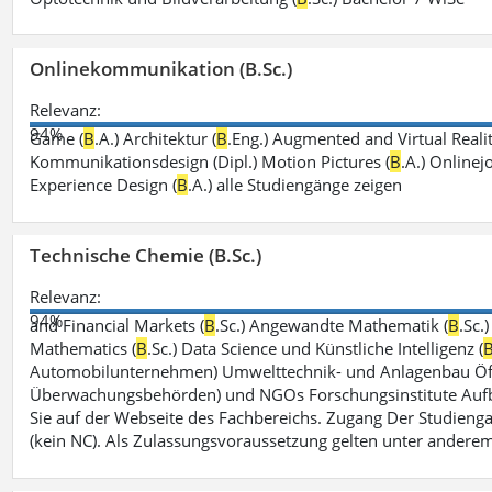
Onlinekommunikation (B.Sc.)
Relevanz:
94%
Game (
B
.A.) Architektur (
B
.Eng.) Augmented and Virtual Realit
Kommunikationsdesign (Dipl.) Motion Pictures (
B
.A.) Onlinej
Experience Design (
B
.A.) alle Studiengänge zeigen
Technische Chemie (B.Sc.)
Relevanz:
94%
and Financial Markets (
B
.Sc.) Angewandte Mathematik (
B
.Sc.
Mathematics (
B
.Sc.) Data Science und Künstliche Intelligenz (
Automobilunternehmen) Umwelttechnik- und Anlagenbau Öffe
Überwachungsbehörden) und NGOs Forschungsinstitute Aufbau
Sie auf der Webseite des Fachbereichs. Zugang Der Studieng
(kein NC). Als Zulassungsvoraussetzung gelten unter andere