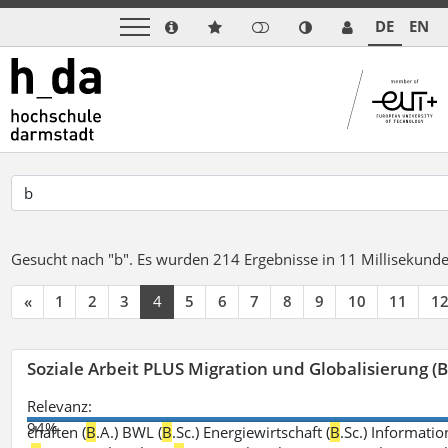
DE
EN
Gesucht nach "b".
Es wurden 214 Ergebnisse in 11 Millisekund
«
1
2
3
4
5
6
7
8
9
10
11
1
Soziale Arbeit PLUS Migration und Globalisierung (B
Relevanz:
94%
chaften (
B
.A.) BWL (
B
.Sc.) Energiewirtschaft (
B
.Sc.) Informatio