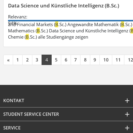
Data Science und Künstliche Intelligenz (B.Sc.)
Relevanz:
94%
and Financial Markets (
B
.Sc.) Angewandte Mathematik (
B
.Sc.
Mathematics (
B
.Sc.) Data Science und Künstliche Intelligenz (
Chemie (
B
.Sc.) alle Studiengänge zeigen
«
1
2
3
4
5
6
7
8
9
10
11
1
KONTAKT
STUDENT SERVICE CENTER
SERVICE