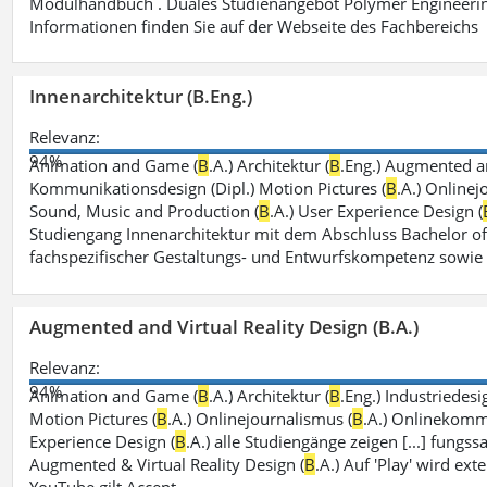
Modulhandbuch . Duales Studienangebot Polymer Engineerin
Informationen finden Sie auf der Webseite des Fachbereichs
Innenarchitektur (B.Eng.)
Relevanz:
94%
Animation and Game (
B
.A.) Architektur (
B
.Eng.) Augmented an
Kommunikationsdesign (Dipl.) Motion Pictures (
B
.A.) Onlinej
Sound, Music and Production (
B
.A.) User Experience Design (
Studiengang Innenarchitektur mit dem Abschluss Bachelor of
fachspezifischer Gestaltungs- und Entwurfskompetenz sowie
Augmented and Virtual Reality Design (B.A.)
Relevanz:
94%
Animation and Game (
B
.A.) Architektur (
B
.Eng.) Industriedesi
Motion Pictures (
B
.A.) Onlinejournalismus (
B
.A.) Onlinekomm
Experience Design (
B
.A.) alle Studiengänge zeigen [...] fungs
Augmented & Virtual Reality Design (
B
.A.) Auf 'Play' wird ex