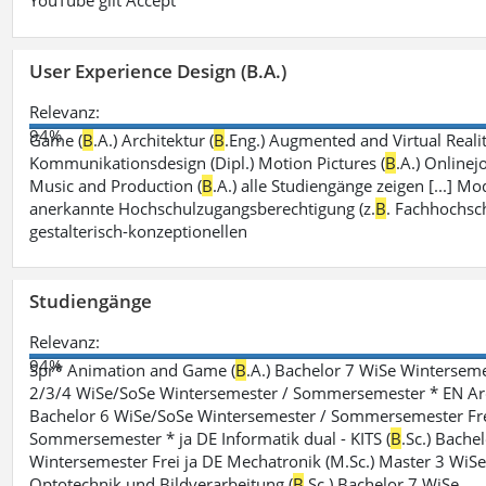
YouTube gilt Accept
User Experience Design (B.A.)
Relevanz:
94%
Game (
B
.A.) Architektur (
B
.Eng.) Augmented and Virtual Realit
Kommunikationsdesign (Dipl.) Motion Pictures (
B
.A.) Onlinej
Music and Production (
B
.A.) alle Studiengänge zeigen [...]
anerkannte Hochschulzugangsberechtigung (z.
B
. Fachhochsch
gestalterisch-konzeptionellen
Studiengänge
Relevanz:
94%
Spr* Animation and Game (
B
.A.) Bachelor 7 WiSe Winterse
2/3/4 WiSe/SoSe Wintersemester / Sommersemester * EN Arc
Bachelor 6 WiSe/SoSe Wintersemester / Sommersemester Frei
Sommersemester * ja DE Informatik dual - KITS (
B
.Sc.) Bachel
Wintersemester Frei ja DE Mechatronik (M.Sc.) Master 3 Wi
Optotechnik und Bildverarbeitung (
B
.Sc.) Bachelor 7 WiSe