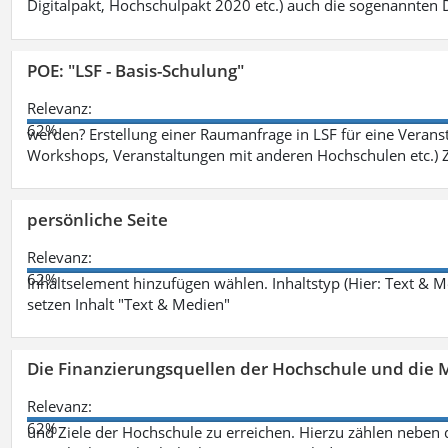
Digitalpakt, Hochschulpakt 2020 etc.) auch die sogenannten Dr
POE: "LSF - Basis-Schulung"
Relevanz:
62%
werden? Erstellung einer Raumanfrage in LSF für eine Veransta
Workshops, Veranstaltungen mit anderen Hochschulen etc.) Zi
persönliche Seite
Relevanz:
62%
Inhaltselement hinzufügen wählen. Inhaltstyp (Hier: Text & 
setzen Inhalt "Text & Medien"
Die Finanzierungsquellen der Hochschule und die M
Relevanz:
62%
und Ziele der Hochschule zu erreichen. Hierzu zählen neben