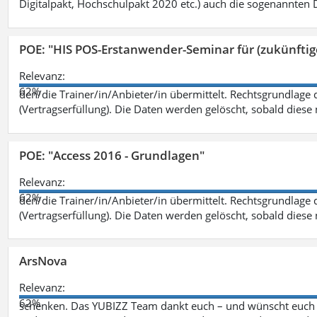
Digitalpakt, Hochschulpakt 2020 etc.) auch die sogenannten Dr
POE: "HIS POS-Erstanwender-Seminar für (zukünfti
Relevanz:
62%
den/die Trainer/in/Anbieter/in übermittelt. Rechtsgrundlage di
(Vertragserfüllung). Die Daten werden gelöscht, sobald diese 
POE: "Access 2016 - Grundlagen"
Relevanz:
62%
den/die Trainer/in/Anbieter/in übermittelt. Rechtsgrundlage di
(Vertragserfüllung). Die Daten werden gelöscht, sobald diese 
ArsNova
Relevanz:
62%
schenken. Das YUBIZZ Team dankt euch – und wünscht euch v