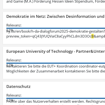
and Game (M.A.) Förderung Hessen Ideen Stipendium, Förder
Demokratie im Netz: Zwischen Desinformation un
Relevanz:
62%
ny.co/en/book/h-da-dialogforum2025-demokratie-gestalten
preview_token=qCj43JYUQVaiC8aCyyPhCLdm3D3Oc
B
&amp&
European University of Technology - Partner&Unter
Relevanz:
62%
kontaktieren Sie bitte die EUT+ Koordination coordinator-eu
Möglichkeiten der Zusammenarbeit kontaktieren Sie bitte di
Datenschutz
Relevanz:
62%
Profile über das Nutzerverhalten erstellt werden. Rechtsgrund