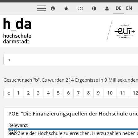
DE
EN
Gesucht nach "b".
Es wurden 214 Ergebnisse in 9 Millisekunde
«
1
2
3
4
5
6
7
8
9
10
11
1
POE: "Die Finanzierungsquellen der Hochschule un
Relevanz:
62%
und Ziele der Hochschule zu erreichen. Hierzu zählen neben