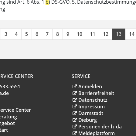
g sind Art. 6 Abs. 1
b
) DS-GVO. 5. Datenschutzbestimmunge
ung
3
4
5
6
7
8
9
10
11
12
13
14
RVICE CENTER
SERVICE
.533-5551
Anmelden
a
.
de
Barrierefreiheit
Datenschutz
Impressum
ervice Center
Darmstadt
eratung
Dieburg
ngebot
Personen der h_da
tart
Meldeplattform