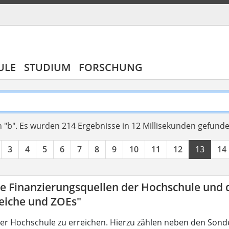
ULE
STUDIUM
FORSCHUNG
 "b".
Es wurden 214 Ergebnisse in 12 Millisekunden gefund
3
4
5
6
7
8
9
10
11
12
13
14
ie Finanzierungsquellen der Hochschule und 
eiche und ZOEs"
der Hochschule zu erreichen. Hierzu zählen neben den Sond