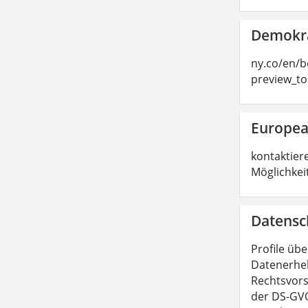
Demokra
ny.co/en/b
preview_t
Europea
kontaktier
Möglichkei
Datensc
Profile übe
Datenerheb
Rechtsvors
der DS-GVO.