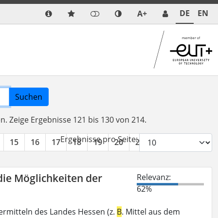
DE
EN
A+
Suchen
en.
Zeige Ergebnisse 121 bis 130 von 214.
Ergebnisse pro Seite:
15
16
17
18
19
20
21
22
»
die Möglichkeiten der
Relevanz:
62%
ermitteln des Landes Hessen (z.
B
. Mittel aus dem