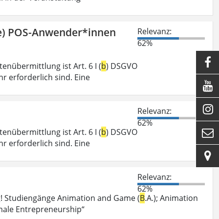
ge) POS-Anwender*innen
Relevanz:
62%

nübermittlung ist Art. 6 I (
b
) DSGVO
r erforderlich sind. Eine


Relevanz:
62%
nübermittlung ist Art. 6 I (
b
) DSGVO

r erforderlich sind. Eine

Relevanz:
62%
g! Studiengänge Animation and Game (
B
.A.); Animation
male Entrepreneurship“