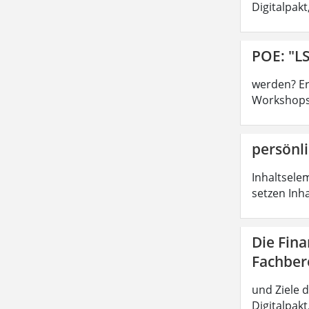
Digitalpak
POE: "LS
werden? Ers
Workshops,
persönli
Inhaltsele
setzen Inh
Die Fin
Fachber
und Ziele 
Digitalpak