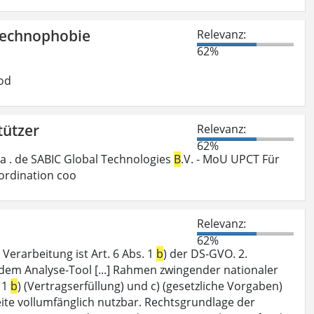
Technophobie
Relevanz:
62%
od
tützer
Relevanz:
62%
a . de SABIC Global Technologies
B
.V. - MoU UPCT Für
ordination coo
Relevanz:
62%
Verarbeitung ist Art. 6 Abs. 1
b
) der DS-GVO. 2.
dem Analyse-Tool [...] Rahmen zwingender nationaler
 1
b
) (Vertragserfüllung) und c) (gesetzliche Vorgaben)
seite vollumfänglich nutzbar. Rechtsgrundlage der