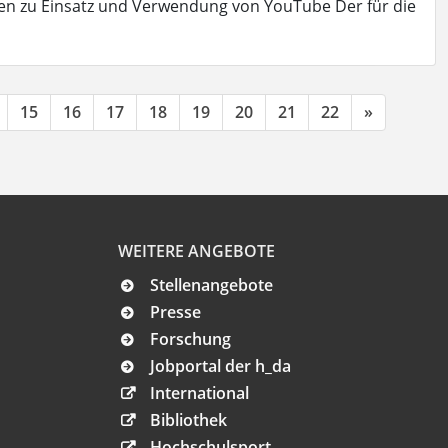
n zu Einsatz und Verwendung von YouTube Der für die
15
16
17
18
19
20
21
22
»
WEITERE ANGEBOTE
Stellenangebote
Presse
Forschung
Jobportal der h_da
International
Bibliothek
Hochschulsport