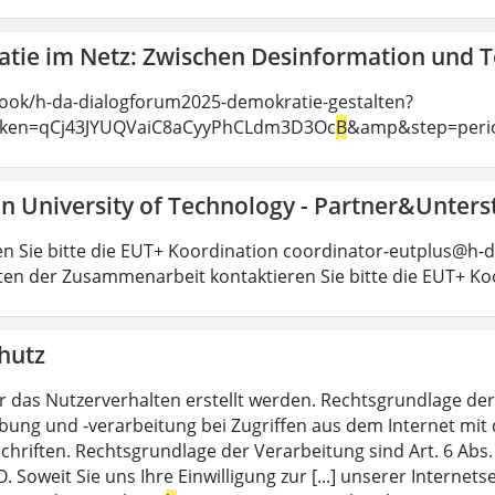
tie im Netz: Zwischen Desinformation und 
ook/h-da-dialogforum2025-demokratie-gestalten?
oken=qCj43JYUQVaiC8aCyyPhCLdm3D3Oc
B
&amp&step=peri
n University of Technology - Partner&Unters
en Sie bitte die EUT+ Koordination coordinator-eutplus@h-d
ten der Zusammenarbeit kontaktieren Sie bitte die EUT+ Ko
hutz
r das Nutzerverhalten erstellt werden. Rechtsgrundlage der 
ung und -verarbeitung bei Zugriffen aus dem Internet mit 
chriften. Rechtsgrundlage der Verarbeitung sind Art. 6 Abs.
 Soweit Sie uns Ihre Einwilligung zur [...] unserer Internet