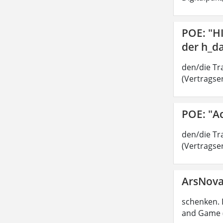
POE: "H
der h_d
den/die Tra
(Vertragser
POE: "A
den/die Tra
(Vertragser
ArsNov
schenken. 
and Game (