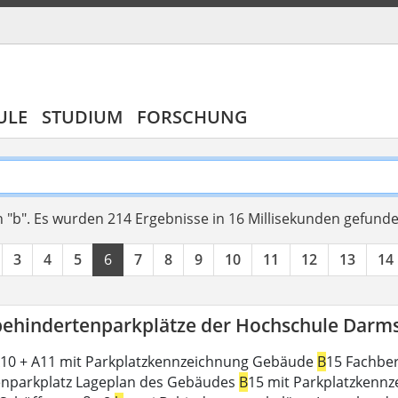
ULE
STUDIUM
FORSCHUNG
 "b".
Es wurden 214 Ergebnisse in 16 Millisekunden gefund
3
4
5
6
7
8
9
10
11
12
13
14
ehindertenparkplätze der Hochschule Darm
10 + A11 mit Parkplatzkennzeichnung Gebäude
B
15 Fachber
enparkplatz Lageplan des Gebäudes
B
15 mit Parkplatzkennz