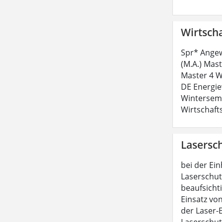
Wirtscha
Spr* Angew
(M.A.) Mas
Master 4 W
DE Energie
Winterseme
Wirtschaft
Lasersc
bei der Ei
Laserschut
beaufsicht
Einsatz vo
der Laser-
Laserschut