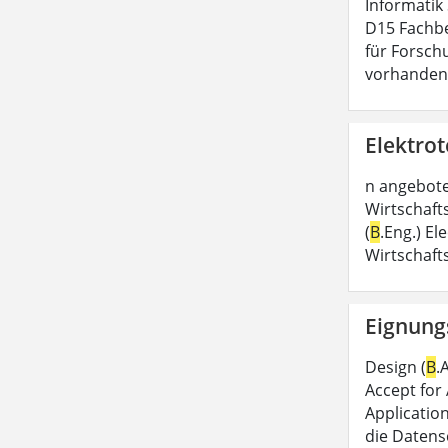
Informatik
D15 Fachbe
für Forsch
vorhandene
Elektrot
n angebote
Wirtschaft
(
B
.Eng.) El
Wirtschaft
Eignung
Design (
B
.
Accept for 
Applicatio
die Datensc