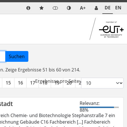
DE
EN
A+
Suchen
en.
Zeige Ergebnisse 51 bis 60 von 214.
Ergebnisse pro Seite:
15
16
17
18
19
20
21
22
»
stadt
Relevanz:
88%
eich Chemie- und Biotechnologie Stephanstraße 7 ein
eichnung Gebäude C16 Fachbereich [...] Fachbereich