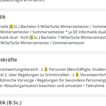
tik
atik (
B
.Sc.) Bachelor 6 WiSe/SoSe Wintersemester / Sommer
Wintersemester / Sommersemester * ja DE Informatik dual -
matik dual - KoSI (
B
.Sc.) Bachelor 7 WiSe/SoSe Wintersemest
6 WiSe/SoSe Wintersemester / Sommersemester
skräfte
rantwortungsbereich - z.
B
. Personen (Beschäftigte, Studi
el 2. über Regelungen zu Schnittstellen - z.
B
. Verantwortlich
izinische Vorsorge • Regelungen für besondere Personeng
der Ablauforganisation beachten und umsetzen • Teilnahme
ik (B.Sc.)