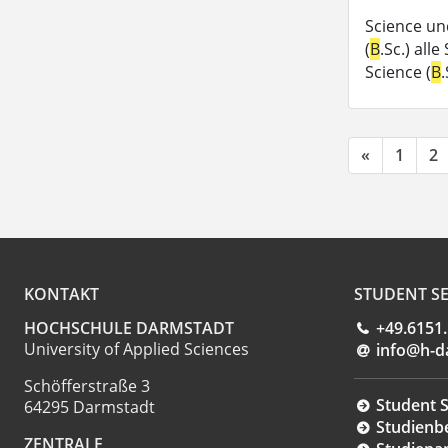
Science un
(
B
.Sc.) all
Science (
B
«
1
2
KONTAKT
STUDENT SE
HOCHSCHULE DARMSTADT
+49.6151
University of Applied Sciences
info@h-d
Schöfferstraße 3
Student S
64295 Darmstadt
Studienb
ZENTRALE