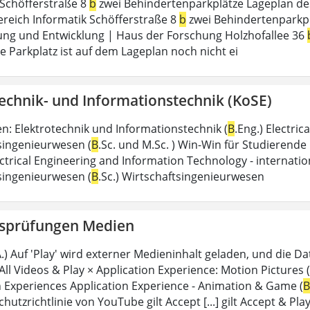
 Schöfferstraße 8
b
zwei Behindertenparkplätze Lageplan d
reich Informatik Schöfferstraße 8
b
zwei Behindertenparkpl
ung und Entwicklung | Haus der Forschung Holzhofallee 36
 Parkplatz ist auf dem Lageplan noch nicht ei
echnik- und Informationstechnik (KoSE)
n: Elektrotechnik und Informationstechnik (
B
.Eng.) Electri
singenieurwesen (
B
.Sc. und M.Sc. ) Win-Win für Studierende
ectrical Engineering and Information Technology - internatio
singenieurwesen (
B
.Sc.) Wirtschaftsingenieurwesen
sprüfungen Medien
A.) Auf 'Play' wird externer Medieninhalt geladen, und die D
All Videos & Play × Application Experience: Motion Pictures (
n Experiences Application Experience - Animation & Game (
B
hutzrichtlinie von YouTube gilt Accept [...] gilt Accept & Pla