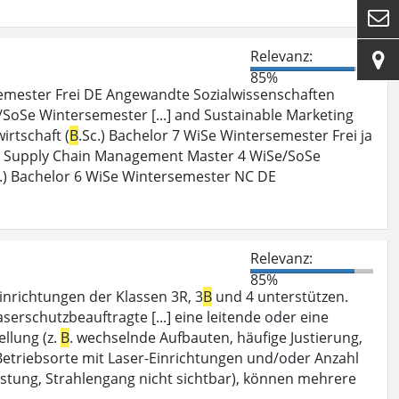

Relevanz:

85%
semester Frei DE Angewandte Sozialwissenschaften
e/SoSe Wintersemester [...] and Sustainable Marketing
rtschaft (
B
.Sc.) Bachelor 7 WiSe Wintersemester Frei ja
..] Supply Chain Management Master 4 WiSe/SoSe
c.) Bachelor 6 WiSe Wintersemester NC DE
Relevanz:
85%
inrichtungen der Klassen 3R, 3
B
und 4 unterstützen.
erschutzbeauftragte [...] eine leitende oder eine
llung (z.
B
. wechselnde Aufbauten, häufige Justierung,
 Betriebsorte mit Laser-Einrichtungen und/oder Anzahl
istung, Strahlengang nicht sichtbar), können mehrere