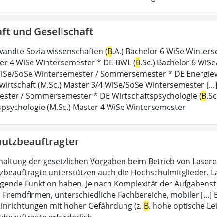
ft und Gesellschaft
andte Sozialwissenschaften (
B
.A.) Bachelor 6 WiSe Winter
ter 4 WiSe Wintersemester * DE BWL (
B
.Sc.) Bachelor 6 WiS
iSe/SoSe Wintersemester / Sommersemester * DE Energiewi
wirtschaft (M.Sc.) Master 3/4 WiSe/SoSe Wintersemester [.
ster / Sommersemester * DE Wirtschaftspsychologie (
B
.S
spsychologie (M.Sc.) Master 4 WiSe Wintersemester
hutzbeauftragter
nhaltung der gesetzlichen Vorgaben beim Betrieb von Lasere
zbeauftragte unterstützen auch die Hochschulmitglieder. Las
igende Funktion haben. Je nach Komplexität der Aufgabenste
n Fremdfirmen, unterschiedliche Fachbereiche, mobiler [...]
Einrichtungen mit hoher Gefährdung (z.
B
. hohe optische Le
zbeauftragte erforderlich