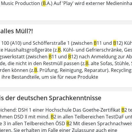
Music Production (
B
.A.) Auf 'Play' wird externer Medienin
 alles Müll?!
 100 (A10) und Schöfferstraße 1 (zwischen
B
11 und
B
12) Kü
e Haushaltsgroßgeräte (z.
B
. Kühl- und Gefrierschränke, Gesc
swerkstatt (zwischen
B
11 und
B
12) nach Anmeldung zur Ab
e, die nicht in den Restmüll passen (z.
B
. alte Sofas, Stühle,
rden können (z.
B
. Prüfung, Reinigung, Reparatur). Recycli
n ihre Bestandteile, um sie für neue Produkte
s der deutschen Sprachkenntnisse
eichend: DSH 1 einer Hochschule Das Goethe-Zertifikat
B
2 t
hmen DSD II mit mind.
B
2 in allen Teilbereichen TestDaF un
e 3 in allen Teilbereichen ÖSD
B
2 Mit diesen Sprachnachweis
eren. Sie erhalten im Falle einer Zulassung auch eine