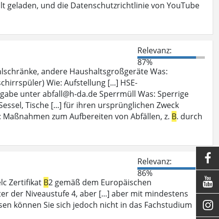
halt geladen, und die Datenschutzrichtlinie von YouTube
Relevanz:
87%
hlschränke, andere Haushaltsgroßgeräte Was:
hirrspüler) Wie: Aufstellung [...] HSE-
gabe unter abfall@h-da.de Sperrmüll Was: Sperrige
 Sessel, Tische [...] für ihren ursprünglichen Zweck
ng: Maßnahmen zum Aufbereiten von Abfällen, z.
B
. durch

Relevanz:
86%

elc Zertifikat
B
2 gemäß dem Europäischen
ter der Niveaustufe 4, aber [...] aber mit mindestens

en können Sie sich jedoch nicht in das Fachstudium