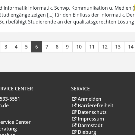
d Informatik Informatik, Schwp. Kommunikation u. Medien (
e Studiengänge zeigen [...] für den Einfluss der Informatik.
.Sc.) befähigt Studierende an der qualitätsgerechten Lösun
3
4
5
6
7
8
9
10
11
12
13
14
RVICE CENTER
SERVICE
.533-5551
Anmelden
a
.
de
Barrierefreiheit
Datenschutz
Impressum
ervice Center
Darmstadt
eratung
Dieburg