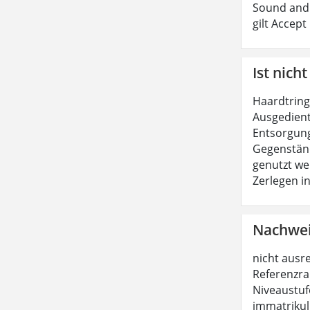
Sound and 
gilt Accept
Ist nicht
Haardtring
Ausgedient
Entsorgung
Gegenständ
genutzt we
Zerlegen i
Nachwei
nicht ausr
Referenzra
Niveaustuf
immatrikuli