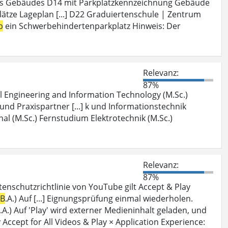
es Gebäudes D14 mit Parkplatzkennzeichnung Gebäude
ätze Lageplan [...] D22 Graduiertenschule | Zentrum
b
ein Schwerbehindertenparkplatz Hinweis: Der
Relevanz:
87%
cal Engineering and Information Technology (M.Sc.)
 und Praxispartner [...] k und Informationstechnik
nal (M.Sc.) Fernstudium Elektrotechnik (M.Sc.)
Relevanz:
87%
atenschutzrichtlinie von YouTube gilt Accept & Play
B
.A.) Auf [...] Eignungsprüfung einmal wiederholen.
.A.) Auf 'Play' wird externer Medieninhalt geladen, und
y Accept for All Videos & Play × Application Experience: