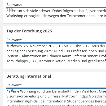
Relevanz:
70%
– hier tun sich viele schwer. Dabei folgen sie häufig verinner
Workshop ermöglicht deswegen den Teilnehmerinnen, ihre in
Tag der Forschung 2025
Relevanz:
70%
Mittwoch, 26. November 2025, 16 bis 20 Uhr SFT / Haus der 
der Tag der Forschung 2025: Rund 100 Professor:innen und wi
System – Klimazonen im urbanen Raum Referent*innen: Prof.
Tom Philipps (FB G) Kommunikation, Medien und gesellschaft
Beratung International
Relevanz:
70%
he: eine Wohnung rund um Darmstadt finden VisaFlow : Orien
Visumsvorbereitung und Einreise. Plattform: https://platfo
international@h-da . de International Student Services Berat