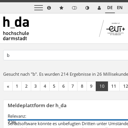
DE
EN
Gesucht nach "b".
Es wurden 214 Ergebnisse in 26 Millisekund
«
1
2
3
4
5
6
7
8
9
10
11
1
Meldeplattform der h_da
Relevanz:
72%
Schadsoftware könnte es unbefugten Dritten unter Umstände