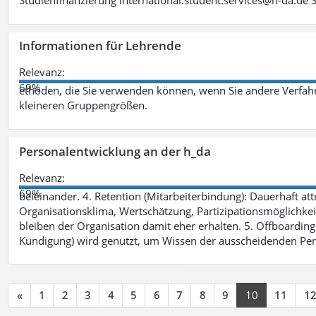
Studienfinanzierung international.student.services@h-da.de 
Informationen für Lehrende
Relevanz:
69%
ethoden, die Sie verwenden können, wenn Sie andere Verfah
kleineren Gruppengrößen.
Personalentwicklung an der h_da
Relevanz:
69%
beieinander. 4. Retention (Mitarbeiterbindung): Dauerhaft 
Organisationsklima, Wertschätzung, Partizipationsmöglichkeite
bleiben der Organisation damit eher erhalten. 5. Offboarding 
Kündigung) wird genutzt, um Wissen der ausscheidenden Per
«
1
2
3
4
5
6
7
8
9
10
11
1