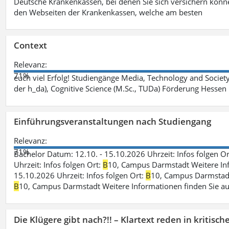
Deutsche Krankenkassen, bei denen Sie sich versichern könne
den Webseiten der Krankenkassen, welche am besten
Context
Relevanz:
71%
euch viel Erfolg! Studiengänge Media, Technology and Societ
der h_da), Cognitive Science (M.Sc., TUDa) Förderung Hessen
Einführungsveranstaltungen nach Studiengang
Relevanz:
71%
Bachelor Datum: 12.10. - 15.10.2026 Uhrzeit: Infos folgen O
Uhrzeit: Infos folgen Ort:
B
10, Campus Darmstadt Weitere Info
15.10.2026 Uhrzeit: Infos folgen Ort:
B
10, Campus Darmstadt 
B
10, Campus Darmstadt Weitere Informationen finden Sie au
Die Klügere gibt nach?!! – Klartext reden in kritisc