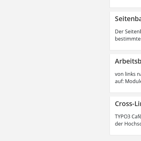
Seiten
Der Seiten
bestimmte 
Arbeits
von links n
auf: Modul
Cross-L
TYPO3 Café
der Hochsc