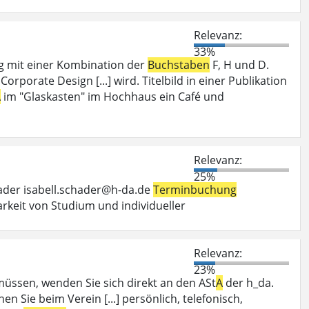
Relevanz:
33%
ng mit einer Kombination der
Buchstaben
F, H und D.
porate Design [...] wird. Titelbild in einer Publikation
A
im "Glaskasten" im Hochhaus ein Café und
Relevanz:
25%
hader isabell.schader@h-da.de
Terminbuchung
keit von Studium und individueller
Relevanz:
23%
ssen, wenden Sie sich direkt an den ASt
A
der h_da.
nen Sie beim Verein [...] persönlich, telefonisch,