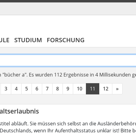
ULE
STUDIUM
FORSCHUNG
 "bücher a".
Es wurden 112 Ergebnisse in 4 Millisekunden 
3
4
5
6
7
8
9
10
11
12
»
altserlaubnis
stitel abläuft. Sie müssen sich selbst an die Ausländerbeh
Deutschlands, wenn Ihr Aufenthaltsstatus unklar ist! Bitte 