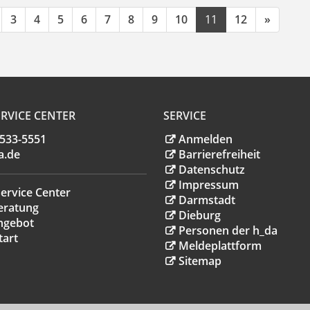
3
4
5
6
7
8
9
10
11
12
»
RVICE CENTER
SERVICE
.533-5551
Anmelden
a
.
de
Barrierefreiheit
Datenschutz
Impressum
ervice Center
Darmstadt
eratung
Dieburg
ngebot
Personen der h_da
tart
Meldeplattform
Sitemap