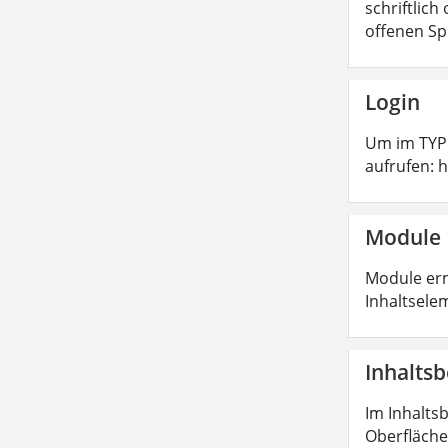
schriftlic
offenen S
Login
Um im TYPO
aufrufen: 
Module
Module erm
Inhaltsele
Inhaltsb
Im Inhaltsb
Oberfläche 