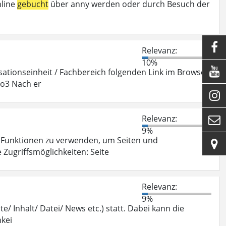
nline
gebucht
über anny werden oder durch Besuch der

Relevanz:
10%

ationseinheit / Fachbereich folgenden Link im Browser
po3 Nach er

Relevanz:

9%
 Funktionen zu verwenden, um Seiten und

Zugriffsmöglichkeiten: Seite
Relevanz:
9%
te/ Inhalt/ Datei/ News etc.) statt. Dabei kann die
hkei