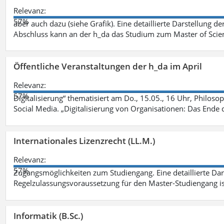
Relevanz:
57%
aber auch dazu (siehe Grafik). Eine detaillierte Darstellung d
Abschluss kann an der h_da das Studium zum Master of Scien
Öffentliche Veranstaltungen der h_da im April
Relevanz:
57%
Digitalisierung“ thematisiert am Do., 15.05., 16 Uhr, Philoso
Social Media. „Digitalisierung von Organisationen: Das Ende
Internationales Lizenzrecht (LL.M.)
Relevanz:
57%
Zugangsmöglichkeiten zum Studiengang. Eine detaillierte Dar
Regelzulassungsvoraussetzung für den Master-Studiengang ist
Informatik (B.Sc.)