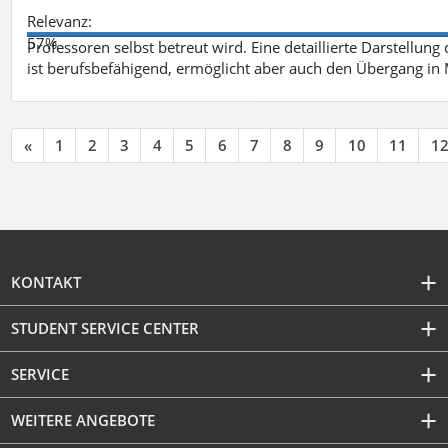
Relevanz:
57%
Professoren selbst betreut wird. Eine detaillierte Darstellung
ist berufsbefähigend, ermöglicht aber auch den Übergang in
«
1
2
3
4
5
6
7
8
9
10
11
1
KONTAKT
STUDENT SERVICE CENTER
SERVICE
WEITERE ANGEBOTE