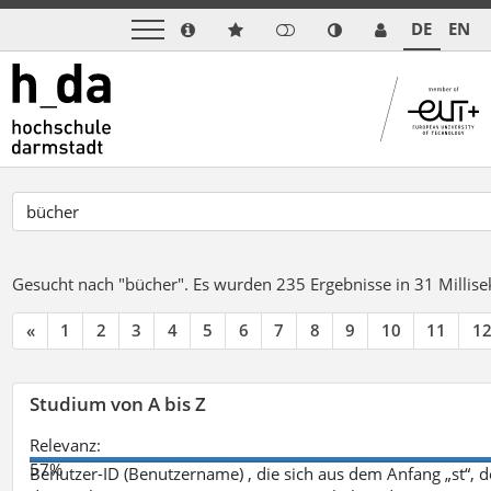
DE
EN
Gesucht nach "bücher".
Es wurden 235 Ergebnisse in 31 Milli
«
1
2
3
4
5
6
7
8
9
10
11
1
Studium von A bis Z
Relevanz:
57%
Benutzer-ID (Benutzername) , die sich aus dem Anfang „st“, 