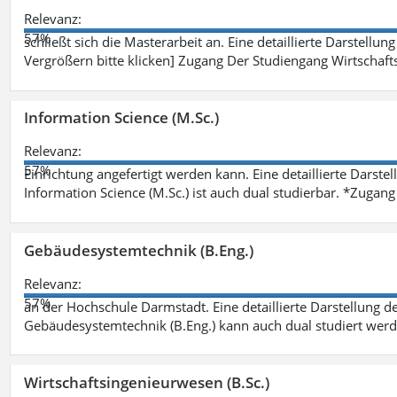
Relevanz:
57%
schließt sich die Masterarbeit an. Eine detaillierte Darstellun
Vergrößern bitte klicken] Zugang Der Studiengang Wirtschaft
Information Science (M.Sc.)
Relevanz:
57%
Einrichtung angefertigt werden kann. Eine detaillierte Darste
Information Science (M.Sc.) ist auch dual studierbar. *Zuga
Gebäudesystemtechnik (B.Eng.)
Relevanz:
57%
an der Hochschule Darmstadt. Eine detaillierte Darstellung d
Gebäudesystemtechnik (B.Eng.) kann auch dual studiert wer
Wirtschaftsingenieurwesen (B.Sc.)