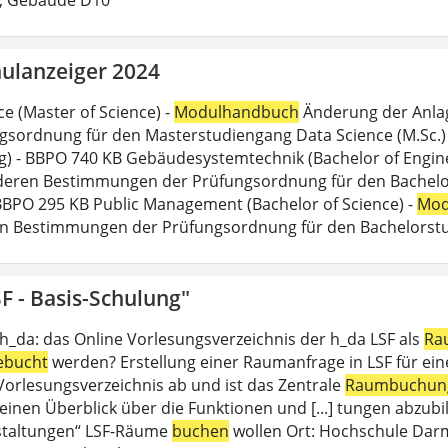
ulanzeiger 2024
ce (Master of Science) -
Modulhandbuch
Änderung der Anlag
gsordnung für den Masterstudiengang Data Science (M.Sc.) d
g) - BBPO 740 KB Gebäudesystemtechnik (Bachelor of Engine
eren Bestimmungen der Prüfungsordnung für den Bachelor
 BBPO 295 KB Public Management (Bachelor of Science) -
Mod
n Bestimmungen der Prüfungsordnung für den Bachelorstu
F - Basis-Schulung"
 h_da: das Online Vorlesungsverzeichnis der h_da LSF als
Ra
ebucht
werden? Erstellung einer Raumanfrage in LSF für eine 
 Vorlesungsverzeichnis ab und ist das Zentrale
Raumbuchun
einen Überblick über die Funktionen und [...] tungen abzubil
staltungen“ LSF-Räume
buchen
wollen Ort: Hochschule Dar