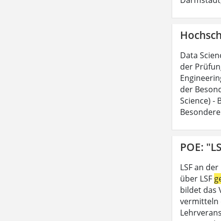
Hochsch
Data Scien
der Prüfun
Engineerin
der Besond
Science) -
Besondere
POE: "LS
LSF an der
über LSF
g
bildet das
vermitteln 
Lehrveran