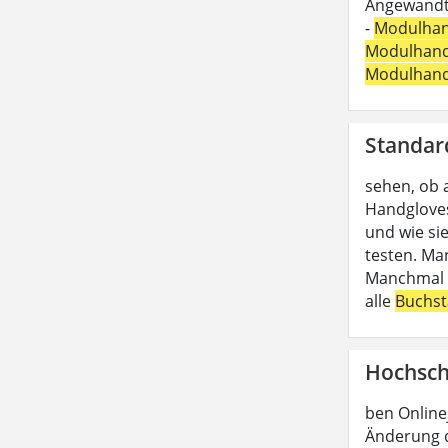
Angewandte
-
Modulha
Modulhan
Modulhan
Standar
sehen, ob 
Handgloves
und wie si
testen. Ma
Manchmal b
alle
Buchs
Hochsch
ben Online
Änderung d