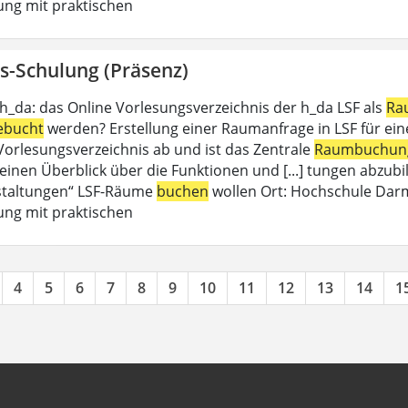
ung mit praktischen
s-Schulung (Präsenz)
 h_da: das Online Vorlesungsverzeichnis der h_da LSF als
Ra
ebucht
werden? Erstellung einer Raumanfrage in LSF für eine 
 Vorlesungsverzeichnis ab und ist das Zentrale
Raumbuchun
einen Überblick über die Funktionen und [...] tungen abzubil
staltungen“ LSF-Räume
buchen
wollen Ort: Hochschule Dar
ung mit praktischen
4
5
6
7
8
9
10
11
12
13
14
1