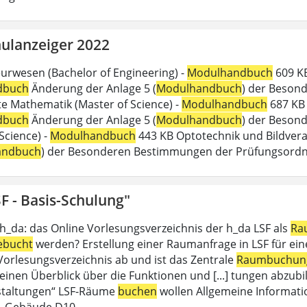
ulanzeiger 2022
urwesen (Bachelor of Engineering) -
Modulhandbuch
609 KB
dbuch
Änderung der Anlage 5 (
Modulhandbuch
) der Beson
 Mathematik (Master of Science) -
Modulhandbuch
687 KB 
dbuch
Änderung der Anlage 5 (
Modulhandbuch
) der Besond
Science) -
Modulhandbuch
443 KB Optotechnik und Bildverar
andbuch
) der Besonderen Bestimmungen der Prüfungsord
F - Basis-Schulung"
 h_da: das Online Vorlesungsverzeichnis der h_da LSF als
Ra
ebucht
werden? Erstellung einer Raumanfrage in LSF für eine 
 Vorlesungsverzeichnis ab und ist das Zentrale
Raumbuchun
einen Überblick über die Funktionen und [...] tungen abzubil
staltungen“ LSF-Räume
buchen
wollen Allgemeine Informati
, Gebäude D10