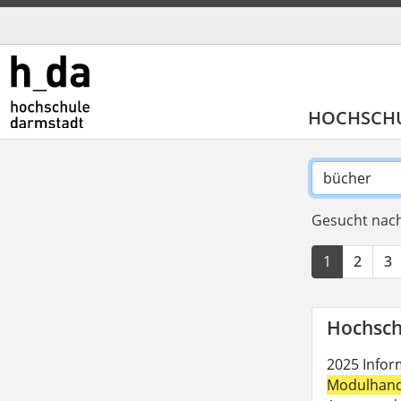
HOCHSCH
Gesucht nach
1
2
3
Hochsch
2025 Inform
Modulhan