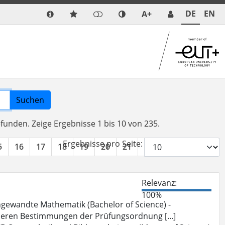
DE
EN
A+
Suchen
efunden.
Zeige Ergebnisse 1 bis 10 von 235.
Ergebnisse pro Seite:
5
16
17
18
19
20
21
22
23
24
»
Relevanz:
100%
gewandte Mathematik (Bachelor of Science) -
deren Bestimmungen der Prüfungsordnung [...]