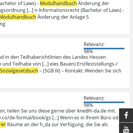
achelor of Laws) -
Modulhandbuch
Änderung der
ordnung [...] n Informationsrecht (Bachelor of Laws) -
Modulhandbuch
Änderung der Anlage 5
ung
Relevanz:
98%
nd in den Teilhaberichtlinien des Landes Hessen
 und Teilhabe von [...] eies Bauen) Erstfeststellungs-/
Sozialgesetzbuch
– (SGB IX) – Kontakt: Wenden Sie sich
Relevanz:
98%
, teilen Sie uns diese gerne über kne@h-da.de mit.

.co/de-formal/book/gs [...] Wenn es in Ihrem Büro oder
rer
Räume an der h_da zur Verfügung, die Sie als
