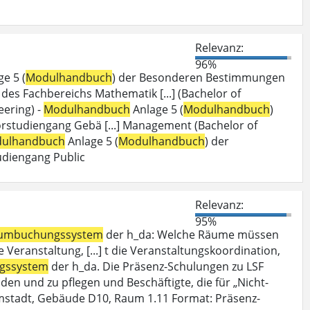
Relevanz:
96%
e 5 (
Modulhandbuch
) der Besonderen Bestimmungen
es Fachbereichs Mathematik [...] (Bachelor of
ering) -
Modulhandbuch
Anlage 5 (
Modulhandbuch
)
studiengang Gebä [...] Management (Bachelor of
ulhandbuch
Anlage 5 (
Modulhandbuch
) der
diengang Public
Relevanz:
95%
umbuchungssystem
der h_da: Welche Räume müssen
Veranstaltung, [...] t die Veranstaltungskoordination,
gssystem
der h_da. Die Präsenz-Schulungen zu LSF
den und zu pflegen und Beschäftigte, die für „Nicht-
mstadt, Gebäude D10, Raum 1.11 Format: Präsenz-