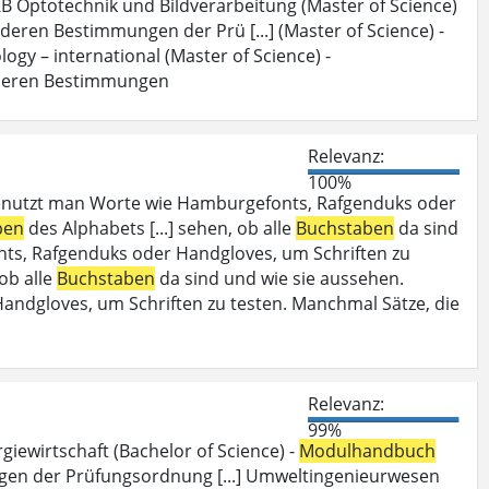
B Optotechnik und Bildverarbeitung (Master of Science)
deren Bestimmungen der Prü [...] (Master of Science) -
ogy – international (Master of Science) -
deren Bestimmungen
Relevanz:
100%
enutzt man Worte wie Hamburgefonts, Rafgenduks oder
ben
des Alphabets [...] sehen, ob alle
Buchstaben
da sind
ts, Rafgenduks oder Handgloves, um Schriften zu
 ob alle
Buchstaben
da sind und wie sie aussehen.
dgloves, um Schriften zu testen. Manchmal Sätze, die
Relevanz:
99%
iewirtschaft (Bachelor of Science) -
Modulhandbuch
en der Prüfungsordnung [...] Umweltingenieurwesen