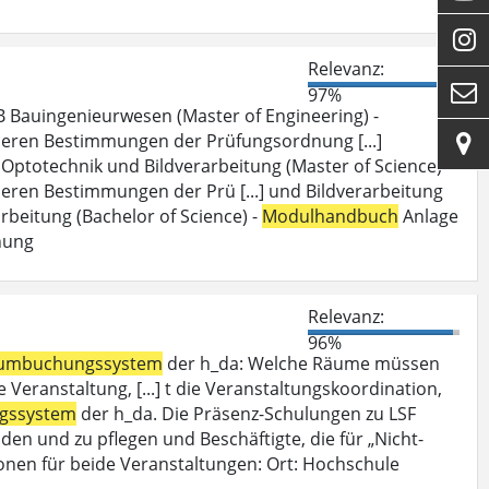

Relevanz:

97%
 Bauingenieurwesen (Master of Engineering) -
deren Bestimmungen der Prüfungsordnung [...]

Optotechnik und Bildverarbeitung (Master of Science) -
eren Bestimmungen der Prü [...] und Bildverarbeitung
beitung (Bachelor of Science) -
Modulhandbuch
Anlage
nung
Relevanz:
96%
umbuchungssystem
der h_da: Welche Räume müssen
Veranstaltung, [...] t die Veranstaltungskoordination,
gssystem
der h_da. Die Präsenz-Schulungen zu LSF
den und zu pflegen und Beschäftigte, die für „Nicht-
onen für beide Veranstaltungen: Ort: Hochschule