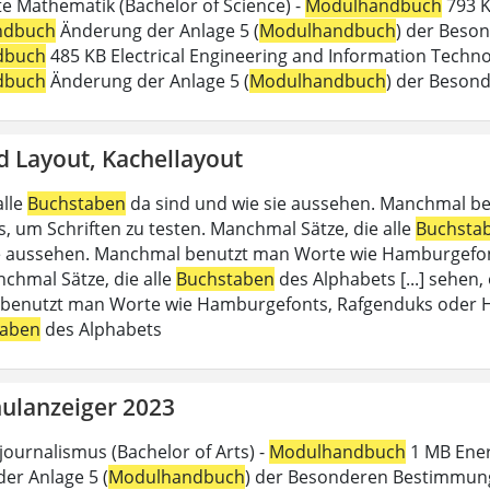
 Mathematik (Bachelor of Science) -
Modulhandbuch
793 K
ndbuch
Änderung der Anlage 5 (
Modulhandbuch
) der Beson
dbuch
485 KB Electrical Engineering and Information Technol
dbuch
Änderung der Anlage 5 (
Modulhandbuch
) der Beson
d Layout, Kachellayout
alle
Buchstaben
da sind und wie sie aussehen. Manchmal b
, um Schriften zu testen. Manchmal Sätze, die alle
Buchsta
e aussehen. Manchmal benutzt man Worte wie Hamburgefon
nchmal Sätze, die alle
Buchstaben
des Alphabets [...] sehen,
enutzt man Worte wie Hamburgefonts, Rafgenduks oder Han
taben
des Alphabets
ulanzeiger 2023
journalismus (Bachelor of Arts) -
Modulhandbuch
1 MB Energ
er Anlage 5 (
Modulhandbuch
) der Besonderen Bestimmung