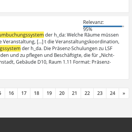
Relevanz:
95%
umbuchungssystem
der h_da: Welche Räume müssen
Veranstaltung, [...] t die Veranstaltungskoordination,
gssystem
der h_da. Die Präsenz-Schulungen zu LSF
den und zu pflegen und Beschäftigte, die für „Nicht-
mstadt, Gebäude D10, Raum 1.11 Format: Präsenz-
5
16
17
18
19
20
21
22
23
24
»