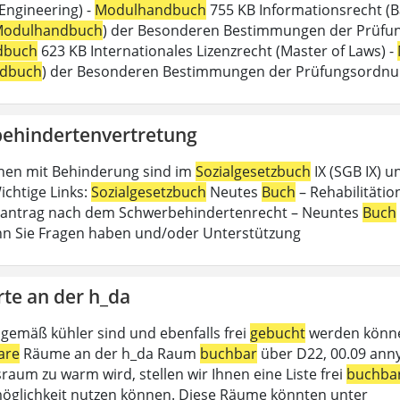
 Engineering) -
Modulhandbuch
755 KB Informationsrecht (B
odulhandbuch
) der Besonderen Bestimmungen der Prüfungs
dbuch
623 KB Internationales Lizenzrecht (Master of Laws) -
dbuch
) der Besonderen Bestimmungen der Prüfungsordn
ehindertenvertretung
hen mit Behinderung sind im
Sozialgesetzbuch
IX (SGB IX) u
ichtige Links:
Sozialgesetzbuch
Neutes
Buch
– Rehabilitätion
antrag nach dem Schwerbehindertenrecht – Neuntes
Buch
n Sie Fragen haben und/oder Unterstützung
rte an der h_da
gemäß kühler sind und ebenfalls frei
gebucht
werden können
are
Räume an der h_da Raum
buchbar
über D22, 00.09 anny
raum zu warm wird, stellen wir Ihnen eine Liste frei
buchba
glichkeit nutzen können. Diese Räume könnten unter