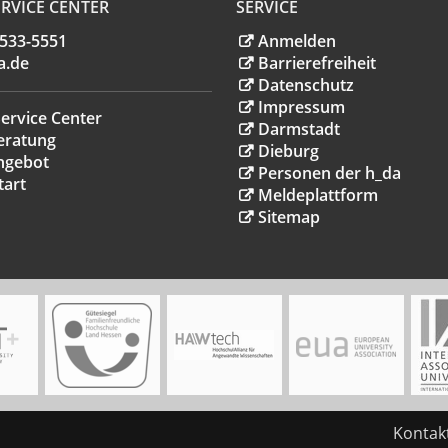
RVICE CENTER
SERVICE
.533-5551
Anmelden
a
.
de
Barrierefreiheit
Datenschutz
Impressum
ervice Center
Darmstadt
eratung
Dieburg
ngebot
Personen der h_da
tart
Meldeplattform
Sitemap
Kontak