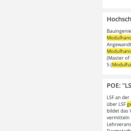
Hochsch
Bauingenie
Modulhan
Angewandte
Modulhan
(Master of 
5 (
Modulh
POE: "LS
LSF an der
über LSF
g
bildet das
vermitteln 
Lehrveran
Darmstadt