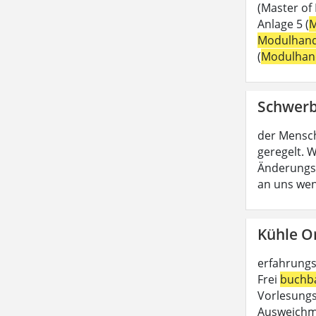
(Master of
Anlage 5 (
M
Modulhan
(
Modulhan
Schwerb
der Mensc
geregelt. W
Änderungs
an uns wen
Kühle O
erfahrungs
Frei
buchb
Vorlesungs
Ausweichmö