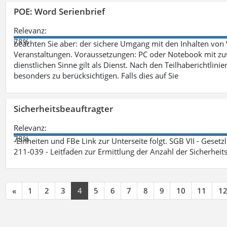
POE: Word Serienbrief
Relevanz:
78%
beachten Sie aber: der sichere Umgang mit den Inhalten von
Veranstaltungen. Voraussetzungen: PC oder Notebook mit zu
dienstlichen Sinne gilt als Dienst. Nach den Teilhaberichtlin
besonders zu berücksichtigen. Falls dies auf Sie
Sicherheitsbeauftragter
Relevanz:
78%
-Einheiten und FBe Link zur Unterseite folgt. SGB VII - Gesetz
211-039 - Leitfaden zur Ermittlung der Anzahl der Sicherheit
«
1
2
3
4
5
6
7
8
9
10
11
1