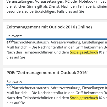
Veranstaltungen. Voraussetzungen: PC oder Notebook mit zu
dienstlichen Sinne gilt als Dienst. Nach den Teilhaberichtlin
besonders zu berücksichtigen. Falls dies auf Sie
Zeitmanagement mit Outlook 2016 (Online)
Relevanz:
79%
en, Nachrichtenaustausch, Adressverwaltung, Einstellungen i
Müll für dich! - Die Nachrichtenflut in den Griff bekommen Be
Nach den Teilhaberichtlinien und dem
Sozialgesetzbuch
IX si
dies auf Sie
POE: "Zeitmanagement mit Outlook 2016"
Relevanz:
79%
en, Nachrichtenaustausch, Adressverwaltung, Einstellungen i
Müll für dich! - Die Nachrichtenflut in den Griff bekommen Be
Nach den Teilhaberichtlinien und dem
Sozialgesetzbuch
IX si
dies auf Sie