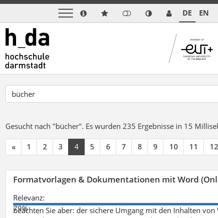
DE
EN
Gesucht nach "bücher".
Es wurden 235 Ergebnisse in 15 Milli
«
1
2
3
4
5
6
7
8
9
10
11
1
Formatvorlagen & Dokumentationen mit Word (Onl
Relevanz:
79%
beachten Sie aber: der sichere Umgang mit den Inhalten von