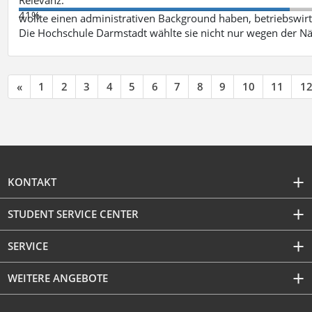
41%
wollte einen administrativen Background haben, betriebswir
Die Hochschule Darmstadt wählte sie nicht nur wegen der 
«
1
2
3
4
5
6
7
8
9
10
11
1
KONTAKT
STUDENT SERVICE CENTER
SERVICE
WEITERE ANGEBOTE