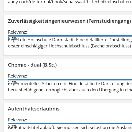
anny.co/b/de-formal/book/senatssaal 1. Technik einschalten 
Zuverlässigkeitsingenieurwesen (Fernstudiengang) 
Relevanz:
52%
Regel die Hochschule Darmstadt. Eine detaillierte Darstellung
erster einschlägiger Hochschulabschluss (Bachelorabschluss)
Chemie - dual (B.Sc.)
Relevanz:
52%
experimentelles Arbeiten ein. Eine detaillierte Darstellung de
berufsbefähigend, ermöglicht aber auch den Übergang in ei
Aufenthaltserlaubnis
Relevanz:
50%
Aufenthaltstitel abläuft. Sie müssen sich selbst an die Aus