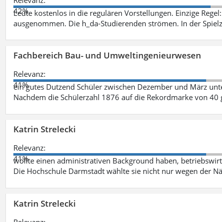
42%
Leute kostenlos in die regulären Vorstellungen. Einzige Regel
ausgenommen. Die h_da-Studierenden strömen. In der Spiel
Fachbereich Bau- und Umweltingenieurwesen
Relevanz:
41%
ein gutes Dutzend Schüler zwischen Dezember und März unt
Nachdem die Schülerzahl 1876 auf die Rekordmarke von 40 
Katrin Strelecki
Relevanz:
41%
wollte einen administrativen Background haben, betriebswir
Die Hochschule Darmstadt wählte sie nicht nur wegen der 
Katrin Strelecki
Relevanz: