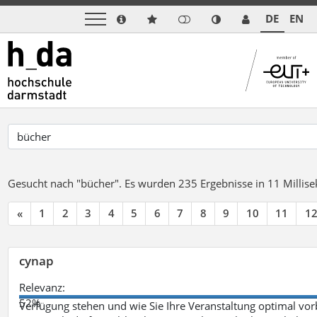
DE
EN
Gesucht nach "bücher".
Es wurden 235 Ergebnisse in 11 Milli
«
1
2
3
4
5
6
7
8
9
10
11
1
cynap
Relevanz:
52%
Verfügung stehen und wie Sie Ihre Veranstaltung optimal vo