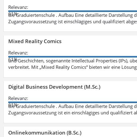
Relevanz:
61%
die Graduiertenschule . Aufbau Eine detaillierte Darstellung 
Zugangsvoraussetzung ist einschlägiges und qualifiziert ab
Mixed Reality Comics
Relevanz:
61%
und Geschichten, sogenannte Intellectual Properties (IPs), üb
verbreitet. Mit „Mixed Reality Comics“ bieten wir eine Lösung
Digital Business Development (M.Sc.)
Relevanz:
61%
die Graduiertenschule . Aufbau Eine detaillierte Darstellung 
Zugangsvoraussetzung ist ein einschlägiges und qualifiziert 
Onlinekommunikation (B.Sc.)