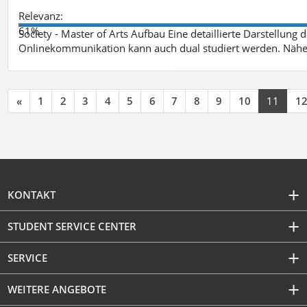
Relevanz:
61%
Society - Master of Arts Aufbau Eine detaillierte Darstellung 
Onlinekommunikation kann auch dual studiert werden. Nähe
«
1
2
3
4
5
6
7
8
9
10
11
1
KONTAKT
STUDENT SERVICE CENTER
SERVICE
WEITERE ANGEBOTE