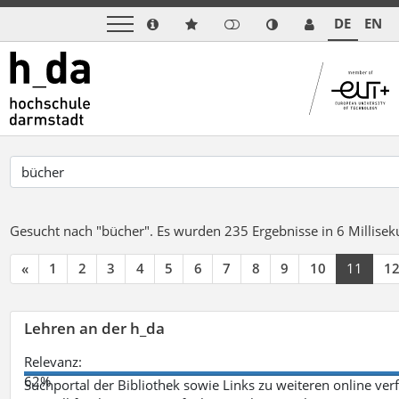
DE
EN
Gesucht nach "bücher".
Es wurden 235 Ergebnisse in 6 Millise
«
1
2
3
4
5
6
7
8
9
10
11
1
Lehren an der h_da
Relevanz:
62%
Suchportal der Bibliothek sowie Links zu weiteren online ve