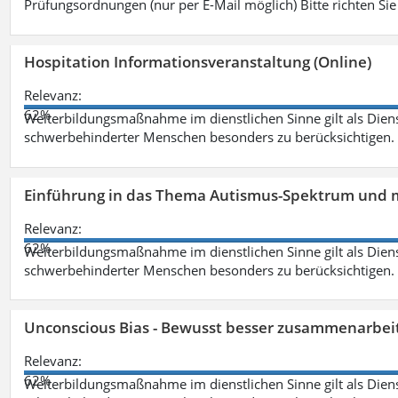
Prüfungsordnungen (nur per E-Mail möglich) Bitte richten Sie
Hospitation Informationsveranstaltung (Online)
Relevanz:
62%
Weiterbildungsmaßnahme im dienstlichen Sinne gilt als Dien
schwerbehinderter Menschen besonders zu berücksichtigen. Fa
Einführung in das Thema Autismus-Spektrum und m
Relevanz:
62%
Weiterbildungsmaßnahme im dienstlichen Sinne gilt als Dien
schwerbehinderter Menschen besonders zu berücksichtigen. Fa
Unconscious Bias - Bewusst besser zusammenarbeit
Relevanz:
62%
Weiterbildungsmaßnahme im dienstlichen Sinne gilt als Dien