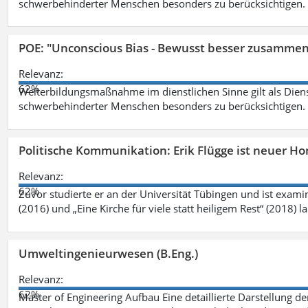
schwerbehinderter Menschen besonders zu berücksichtigen. Fa
POE: "Unconscious Bias - Bewusst besser zusamme
Relevanz:
62%
Weiterbildungsmaßnahme im dienstlichen Sinne gilt als Dien
schwerbehinderter Menschen besonders zu berücksichtigen. Fa
Politische Kommunikation: Erik Flügge ist neuer H
Relevanz:
62%
Zuvor studierte er an der Universität Tübingen und ist exami
(2016) und „Eine Kirche für viele statt heiligem Rest“ (2018) 
Umweltingenieurwesen (B.Eng.)
Relevanz:
62%
Master of Engineering Aufbau Eine detaillierte Darstellung de