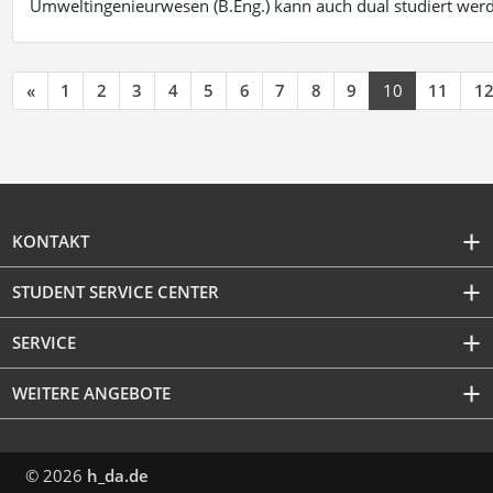
Umweltingenieurwesen (B.Eng.) kann auch dual studiert wer
«
1
2
3
4
5
6
7
8
9
10
11
1
KONTAKT
STUDENT SERVICE CENTER
SERVICE
WEITERE ANGEBOTE
© 2026
h_da.de