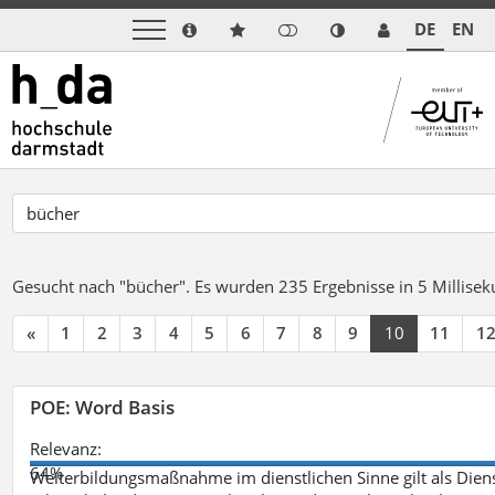
DE
EN
Gesucht nach "bücher".
Es wurden 235 Ergebnisse in 5 Millise
«
1
2
3
4
5
6
7
8
9
10
11
1
POE: Word Basis
Relevanz:
64%
Weiterbildungsmaßnahme im dienstlichen Sinne gilt als Dien