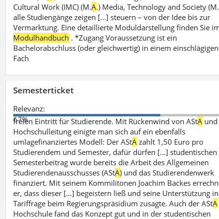
Cultural Work (IMC) (M.
A
.) Media, Technology and Society (M.
alle Studiengänge zeigen [...] steuern – von der Idee bis zur
Vermarktung. Eine detaillierte Moduldarstellung finden Sie i
Modulhandbuch
. *Zugang Voraussetzung ist ein
Bachelorabschluss (oder gleichwertig) in einem einschlägigen
Fach
Semesterticket
Relevanz:
67%
freien Eintritt für Studierende. Mit Rückenwind von ASt
A
und
Hochschulleitung einigte man sich auf ein ebenfalls
umlagefinanziertes Modell: Der ASt
A
zahlt 1,50 Euro pro
Studierendem und Semester, dafür dürfen [...] studentischen
Semesterbeitrag wurde bereits die Arbeit des Allgemeinen
Studierendenausschusses (ASt
A
) und das Studierendenwerk
finanziert. Mit seinem Kommilitonen Joachim Backes errechn
er, dass dieser [...] begeistern ließ und seine Unterstützung in
Tariffrage beim Regierungspräsidium zusagte. Auch der ASt
A
Hochschule fand das Konzept gut und in der studentischen