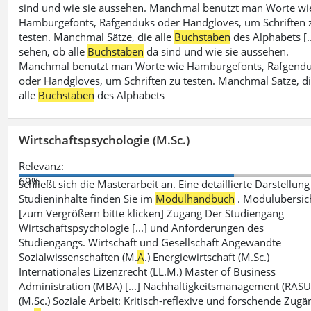
sind und wie sie aussehen. Manchmal benutzt man Worte wi
Hamburgefonts, Rafgenduks oder Handgloves, um Schriften 
testen. Manchmal Sätze, die alle
Buchstaben
des Alphabets [..
sehen, ob alle
Buchstaben
da sind und wie sie aussehen.
Manchmal benutzt man Worte wie Hamburgefonts, Rafgend
oder Handgloves, um Schriften zu testen. Manchmal Sätze, d
alle
Buchstaben
des Alphabets
Wirtschaftspsychologie (M.Sc.)
Relevanz:
69%
schließt sich die Masterarbeit an. Eine detaillierte Darstellung
Studieninhalte finden Sie im
Modulhandbuch
. Modulübersic
[zum Vergrößern bitte klicken] Zugang Der Studiengang
Wirtschaftspsychologie [...] und Anforderungen des
Studiengangs. Wirtschaft und Gesellschaft Angewandte
Sozialwissenschaften (M.
A
.) Energiewirtschaft (M.Sc.)
Internationales Lizenzrecht (LL.M.) Master of Business
Administration (MBA) [...] Nachhaltigkeitsmanagement (RAS
(M.Sc.) Soziale Arbeit: Kritisch-reflexive und forschende Zugä