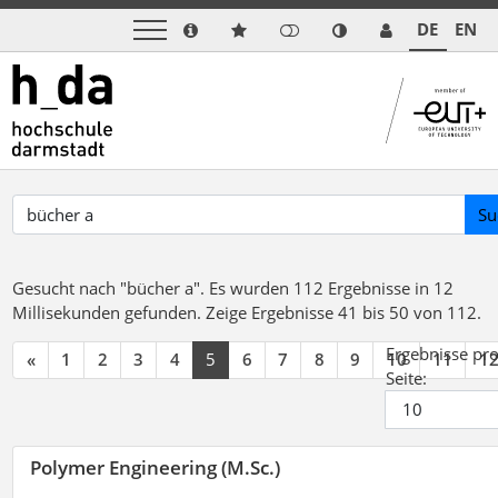
DE
EN
Su
Gesucht nach "bücher a".
Es wurden 112 Ergebnisse in 12
Millisekunden gefunden.
Zeige Ergebnisse 41 bis 50 von 112.
Ergebnisse pr
«
1
2
3
4
5
6
7
8
9
10
11
1
Seite:
Polymer Engineering (M.Sc.)