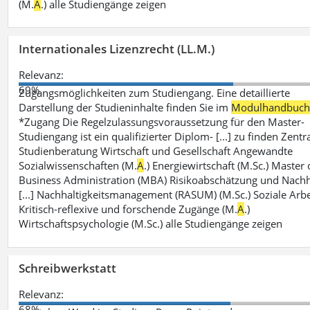
(M.
A
.) alle Studiengänge zeigen
Internationales Lizenzrecht (LL.M.)
Relevanz:
69%
Zugangsmöglichkeiten zum Studiengang. Eine detaillierte
Darstellung der Studieninhalte finden Sie im
Modulhandbuc
*Zugang Die Regelzulassungsvoraussetzung für den Master-
Studiengang ist ein qualifizierter Diplom- [...] zu finden Zentr
Studienberatung Wirtschaft und Gesellschaft Angewandte
Sozialwissenschaften (M.
A
.) Energiewirtschaft (M.Sc.) Master 
Business Administration (MBA) Risikoabschätzung und Nachh
[...] Nachhaltigkeitsmanagement (RASUM) (M.Sc.) Soziale Arbe
Kritisch-reflexive und forschende Zugänge (M.
A
.)
Wirtschaftspsychologie (M.Sc.) alle Studiengänge zeigen
Schreibwerkstatt
Relevanz:
68%