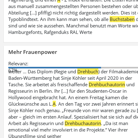
aus manuell zusammengestellten Personen bestehen oder ü
Abteilung [...] pfiffig) nicht richtig dargestellt werden. Dies ist
Typoblindtext. An ihm kann man sehen, ob alle
Buchstaben
d
sind und wie sie aussehen. Manchmal benutzt man Worte wi
Hamburgefonts, Rafgenduks RAL Werte
Mehr Frauenpower
Relevanz:
67%
weiter … Das Diplom (Regie und
Drehbuch
) der Filmakademi
Baden-Württemberg hat Sinje Köhler seit April 2020 in der
Tasche. Sie arbeitet als freischaffende
Drehbuchautorin
und
Regisseurin in Berlin. Ihr [...] für den Studenten-Oscar in
Hollywood eingebracht hat. An einem Freitag kamen die
Glückwünsche aus L.
A
. An den Tag vor zwei Jahren erinnert s
Sinje Köhler noch genau. „Freunde von mir waren gerade zu [.
aber – gleich im ersten Anlauf. Spezialisiert hat sie sich auf di
Arbeit als Regisseurin und
Drehbuchautorin
. „Da ist man
emotional viel mehr involviert in die Projekte.“ Vier ihrer
Übungsfilme sind seither