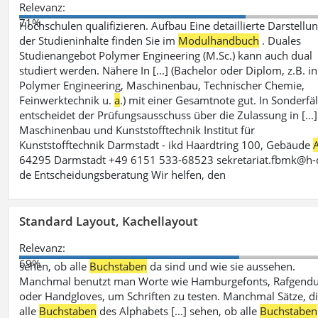
Relevanz:
71%
Hochschulen qualifizieren. Aufbau Eine detaillierte Darstellu
der Studieninhalte finden Sie im
Modulhandbuch
. Duales
Studienangebot Polymer Engineering (M.Sc.) kann auch dual
studiert werden. Nähere In [...] (Bachelor oder Diplom, z.B. in
Polymer Engineering, Maschinenbau, Technischer Chemie,
Feinwerktechnik u.
a
.) mit einer Gesamtnote gut. In Sonderfä
entscheidet der Prüfungsausschuss über die Zulassung in [...]
Maschinenbau und Kunststofftechnik Institut für
Kunststofftechnik Darmstadt - ikd Haardtring 100, Gebäude
64295 Darmstadt +49 6151 533-68523 sekretariat.fbmk@h-d
de Entscheidungsberatung Wir helfen, den
Standard Layout, Kachellayout
Relevanz:
69%
sehen, ob alle
Buchstaben
da sind und wie sie aussehen.
Manchmal benutzt man Worte wie Hamburgefonts, Rafgend
oder Handgloves, um Schriften zu testen. Manchmal Sätze, d
alle
Buchstaben
des Alphabets [...] sehen, ob alle
Buchstaben