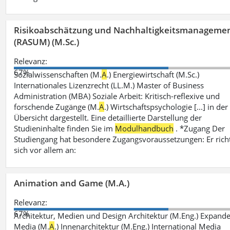
Risikoabschätzung und Nachhaltigkeitsmanageme
(RASUM) (M.Sc.)
Relevanz:
67%
Sozialwissenschaften (M.
A
.) Energiewirtschaft (M.Sc.)
Internationales Lizenzrecht (LL.M.) Master of Business
Administration (MBA) Soziale Arbeit: Kritisch-reflexive und
forschende Zugänge (M.
A
.) Wirtschaftspsychologie [...] in der
Übersicht dargestellt. Eine detaillierte Darstellung der
Studieninhalte finden Sie im
Modulhandbuch
. *Zugang Der
Studiengang hat besondere Zugangsvoraussetzungen: Er rich
sich vor allem an:
Animation and Game (M.A.)
Relevanz:
67%
Architektur, Medien und Design Architektur (M.Eng.) Expand
Media (M.
A
.) Innenarchitektur (M.Eng.) International Media