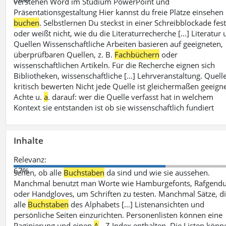
verstehen Word im Studium PowerPoint und
Präsentationsgestaltung Hier kannst du freie Plätze einsehen
buchen
. Selbstlernen Du steckst in einer Schreibblockade fes
oder weißt nicht, wie du die Literaturrecherche [...] Literatur
Quellen Wissenschaftliche Arbeiten basieren auf geeigneten,
überprüfbaren Quellen, z. B.
Fachbüchern
oder
wissenschaftlichen Artikeln. Für die Recherche eignen sich
Bibliotheken, wissenschaftliche [...] Lehrveranstaltung. Quell
kritisch bewerten Nicht jede Quelle ist gleichermaßen geeigne
Achte u.
a
. darauf: wer die Quelle verfasst hat in welchem
Kontext sie entstanden ist ob sie wissenschaftlich fundiert
Inhalte
Relevanz:
67%
sehen, ob alle
Buchstaben
da sind und wie sie aussehen.
Manchmal benutzt man Worte wie Hamburgefonts, Rafgend
oder Handgloves, um Schriften zu testen. Manchmal Sätze, d
alle
Buchstaben
des Alphabets [...] Listenansichten und
persönliche Seiten einzurichten. Personenlisten können eine
Paginierung und einen
A
- Z Index enthalten. Die Listen könn