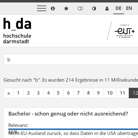
DE
EN
Gesucht nach "b".
Es wurden 214 Ergebnisse in 11 Millisekund
«
1
2
3
4
5
6
7
8
9
10
11
1
Bachelor - schon genug oder nicht ausreichend?
Relevanz:
66%
Nicht-EU-Ausland zurück, so dass Daten in die USA übertragen