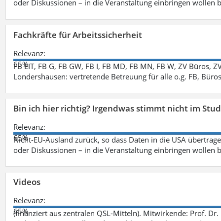
oder Diskussionen – in die Veranstaltung einbringen wollen 
Fachkräfte für Arbeitssicherheit
Relevanz:
65%
FB EIT, FB G, FB GW, FB I, FB MD, FB MN, FB W, ZV Büros, Z
Londershausen: vertretende Betreuung für alle o.g. FB, Büro
Bin ich hier richtig? Irgendwas stimmt nicht im Stu
Relevanz:
65%
Nicht-EU-Ausland zurück, so dass Daten in die USA übertragen
oder Diskussionen – in die Veranstaltung einbringen wollen 
Videos
Relevanz:
65%
(finanziert aus zentralen QSL-Mitteln). Mitwirkende: Prof. D