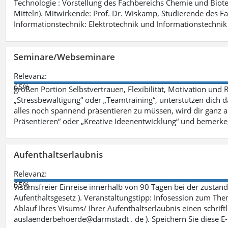
Technologie : Vorstellung des Fachbereichs Chemie und Biotech
Mitteln). Mitwirkende: Prof. Dr. Wiskamp, Studierende des F
Informationstechnik: Elektrotechnik und Informationstechnik 
Seminare/Webseminare
Relevanz:
65%
großen Portion Selbstvertrauen, Flexibilität, Motivation und 
„Stressbewältigung“ oder „Teamtraining“, unterstützen dich 
alles noch spannend präsentieren zu müssen, wird dir ganz 
Präsentieren“ oder „Kreative Ideenentwicklung“ und bemerke,
Aufenthaltserlaubnis
Relevanz:
65%
visumsfreier Einreise innerhalb von 90 Tagen bei der zustä
Aufenthaltsgesetz ). Veranstaltungstipp: Infosession zum The
Ablauf Ihres Visums/ Ihrer Aufenthaltserlaubnis einen schriftli
auslaenderbehoerde@darmstadt . de ). Speichern Sie diese E-