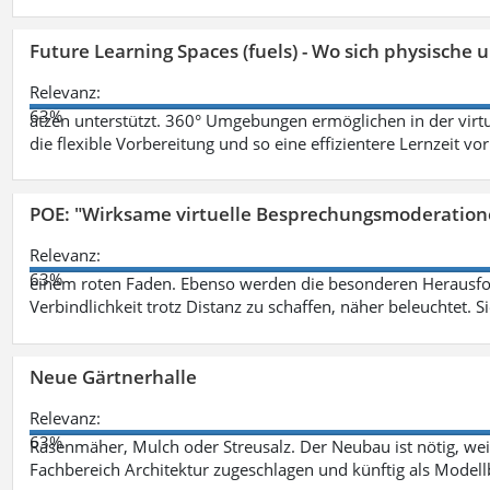
Future Learning Spaces (fuels) - Wo sich physische
Relevanz:
63%
ätzen unterstützt. 360° Umgebungen ermöglichen in der virt
die flexible Vorbereitung und so eine effizientere Lernzeit vo
POE: "Wirksame virtuelle Besprechungsmoderation
Relevanz:
63%
einem roten Faden. Ebenso werden die besonderen Herausfo
Verbindlichkeit trotz Distanz zu schaffen, näher beleuchtet. S
Neue Gärtnerhalle
Relevanz:
63%
Rasenmäher, Mulch oder Streusalz. Der Neubau ist nötig, wei
Fachbereich Architektur zugeschlagen und künftig als Model