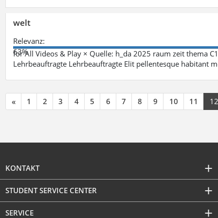
welt
Relevanz:
63%
for All Videos & Play × Quelle: h_da 2025 raum zeit thema
Lehrbeauftragte Lehrbeauftragte Elit pellentesque habitant mo
«
1
2
3
4
5
6
7
8
9
10
11
1
KONTAKT
STUDENT SERVICE CENTER
SERVICE