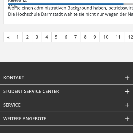
41%
wollte einen administrativen Background haben, betriebswir
Die Hochschule Darmstadt wählte sie nicht nur wegen der 
«
1
2
3
4
5
6
7
8
9
10
11
1
KONTAKT
STUDENT SERVICE CENTER
SERVICE
WEITERE ANGEBOTE