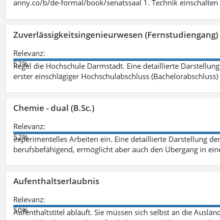
anny.co/b/de-formal/book/senatssaal 1. Technik einschalten 
Zuverlässigkeitsingenieurwesen (Fernstudiengang) 
Relevanz:
52%
Regel die Hochschule Darmstadt. Eine detaillierte Darstellung
erster einschlägiger Hochschulabschluss (Bachelorabschluss)
Chemie - dual (B.Sc.)
Relevanz:
52%
experimentelles Arbeiten ein. Eine detaillierte Darstellung de
berufsbefähigend, ermöglicht aber auch den Übergang in ei
Aufenthaltserlaubnis
Relevanz:
50%
Aufenthaltstitel abläuft. Sie müssen sich selbst an die Aus