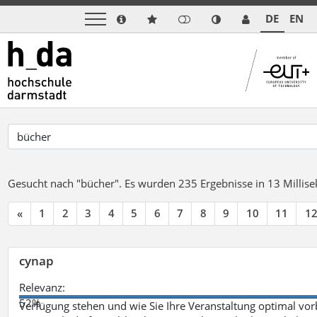
DE
EN
Gesucht nach "bücher".
Es wurden 235 Ergebnisse in 13 Milli
«
1
2
3
4
5
6
7
8
9
10
11
1
cynap
Relevanz:
52%
Verfügung stehen und wie Sie Ihre Veranstaltung optimal vo