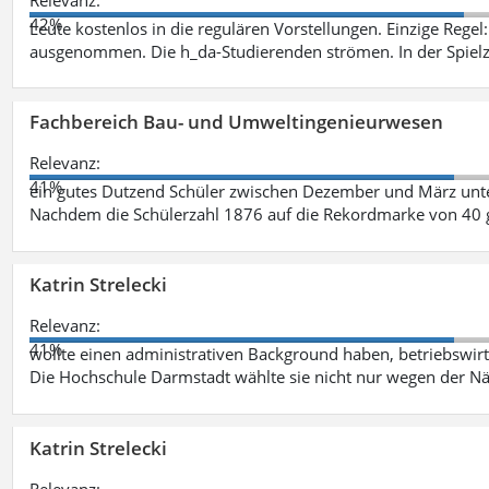
42%
Leute kostenlos in die regulären Vorstellungen. Einzige Regel
ausgenommen. Die h_da-Studierenden strömen. In der Spiel
Fachbereich Bau- und Umweltingenieurwesen
Relevanz:
41%
ein gutes Dutzend Schüler zwischen Dezember und März unt
Nachdem die Schülerzahl 1876 auf die Rekordmarke von 40 
Katrin Strelecki
Relevanz:
41%
wollte einen administrativen Background haben, betriebswir
Die Hochschule Darmstadt wählte sie nicht nur wegen der 
Katrin Strelecki
Relevanz: