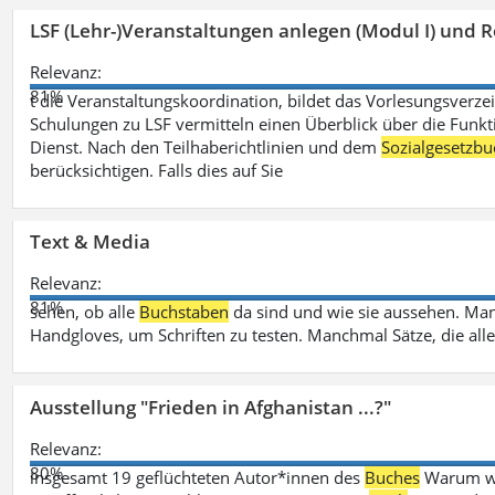
LSF (Lehr-)Veranstaltungen anlegen (Modul I) und R
Relevanz:
81%
t die Veranstaltungskoordination, bildet das Vorlesungsverze
Schulungen zu LSF vermitteln einen Überblick über die Funkt
Dienst. Nach den Teilhaberichtlinien und dem
Sozialgesetzbu
berücksichtigen. Falls dies auf Sie
Text & Media
Relevanz:
81%
sehen, ob alle
Buchstaben
da sind und wie sie aussehen. M
Handgloves, um Schriften zu testen. Manchmal Sätze, die all
Ausstellung "Frieden in Afghanistan ...?"
Relevanz:
80%
insgesamt 19 geflüchteten Autor*innen des
Buches
Warum wir