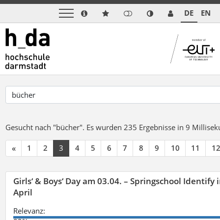
DE
EN
Gesucht nach "bücher".
Es wurden 235 Ergebnisse in 9 Millise
«
1
2
3
4
5
6
7
8
9
10
11
1
Girls‘ & Boys‘ Day am 03.04. – Springschool Identify
April
Relevanz: