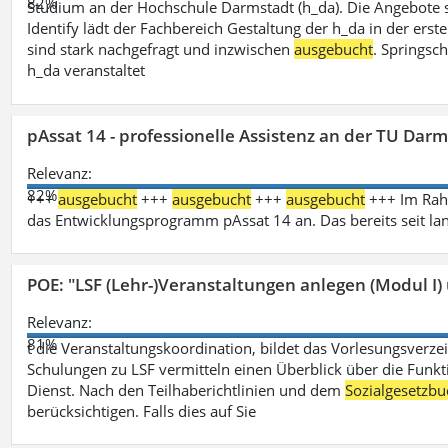
82%
Studium an der Hochschule Darmstadt (h_da). Die Angebote 
Identify lädt der Fachbereich Gestaltung der h_da in der ers
sind stark nachgefragt und inzwischen
ausgebucht
. Springsc
h_da veranstaltet
pAssat 14 - professionelle Assistenz an der TU Dar
Relevanz:
82%
+++
ausgebucht
+++
ausgebucht
+++
ausgebucht
+++ Im Rahm
das Entwicklungsprogramm pAssat 14 an. Das bereits seit l
POE: "LSF (Lehr-)Veranstaltungen anlegen (Modul I)
Relevanz:
81%
t die Veranstaltungskoordination, bildet das Vorlesungsverze
Schulungen zu LSF vermitteln einen Überblick über die Funkt
Dienst. Nach den Teilhaberichtlinien und dem
Sozialgesetzbu
berücksichtigen. Falls dies auf Sie