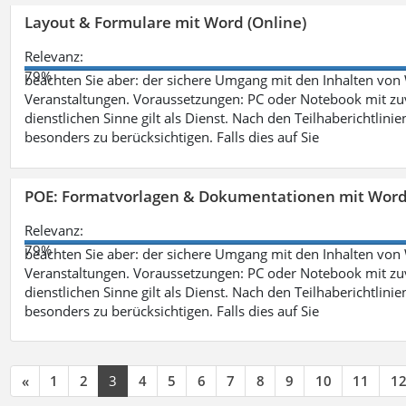
Layout & Formulare mit Word (Online)
Relevanz:
79%
beachten Sie aber: der sichere Umgang mit den Inhalten von
Veranstaltungen. Voraussetzungen: PC oder Notebook mit zu
dienstlichen Sinne gilt als Dienst. Nach den Teilhaberichtlin
besonders zu berücksichtigen. Falls dies auf Sie
POE: Formatvorlagen & Dokumentationen mit Wor
Relevanz:
79%
beachten Sie aber: der sichere Umgang mit den Inhalten von
Veranstaltungen. Voraussetzungen: PC oder Notebook mit zu
dienstlichen Sinne gilt als Dienst. Nach den Teilhaberichtlin
besonders zu berücksichtigen. Falls dies auf Sie
«
1
2
3
4
5
6
7
8
9
10
11
1