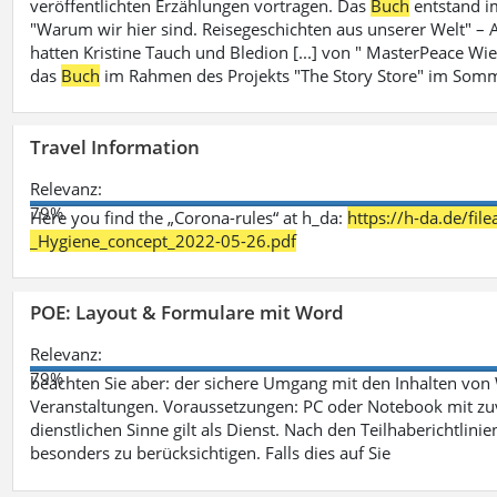
veröffentlichten Erzählungen vortragen. Das
Buch
entstand i
"Warum wir hier sind. Reisegeschichten aus unserer Welt" – A
hatten Kristine Tauch und Bledion [...] von " MasterPeace Wi
das
Buch
im Rahmen des Projekts "The Story Store" im Somm
Travel Information
Relevanz:
79%
Here you find the „Corona-rules“ at h_da:
https://h-da.de/fi
_Hygiene_concept_2022-05-26.pdf
POE: Layout & Formulare mit Word
Relevanz:
79%
beachten Sie aber: der sichere Umgang mit den Inhalten von
Veranstaltungen. Voraussetzungen: PC oder Notebook mit zu
dienstlichen Sinne gilt als Dienst. Nach den Teilhaberichtlin
besonders zu berücksichtigen. Falls dies auf Sie