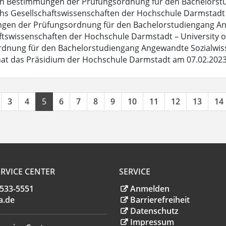
n Bestimmungen der Prüfungsordnung für den Bachelorstu
hs Gesellschaftswissenschaften der Hochschule Darmstadt - 
en der Prüfungsordnung für den Bachelorstudiengang Ang
ftswissenschaften der Hochschule Darmstadt – University o
dnung für den Bachelorstudiengang Angewandte Sozialwiss
at das Präsidium der Hochschule Darmstadt am 07.02.2023
3
4
5
6
7
8
9
10
11
12
13
14
RVICE CENTER
SERVICE
.533-5551
Anmelden
a
.
de
Barrierefreiheit
Datenschutz
Impressum