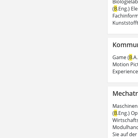
Biologielab
(
B
.Eng.) E
Fachinform
Kunststofft
Kommuni
Game (
B
.A
Motion Pic
Experience
Mechatro
Maschinen
(
B
.Eng.) Op
Wirtschaft
Modulhandb
Sie auf de