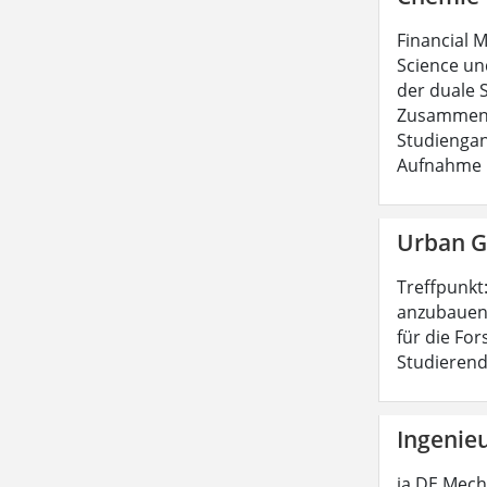
Financial M
Science und
der duale 
Zusammenar
Studiengan
Aufnahme i
Urban G
Treffpunkt:
anzubauen.
für die Fo
Studierend
Ingenie
ja DE Mech