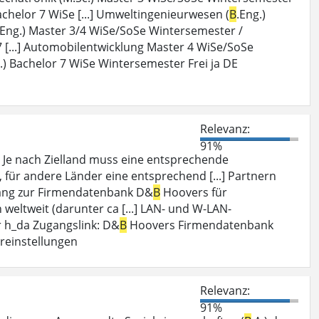
Bachelor 7 WiSe [...] Umweltingenieurwesen (
B
.Eng.)
Eng.) Master 3/4 WiSe/SoSe Wintersemester /
 7 [...] Automobilentwicklung Master 4 WiSe/SoSe
.) Bachelor 7 WiSe Wintersemester Frei ja DE
Relevanz:
91%
: Je nach Zielland muss eine entsprechende
, für andere Länder eine entsprechend [...] Partnern
gang zur Firmendatenbank D&
B
Hoovers für
weltweit (darunter ca [...] LAN- und W-LAN-
 h_da Zugangslink: D&
B
Hoovers Firmendatenbank
ereinstellungen
Relevanz:
91%