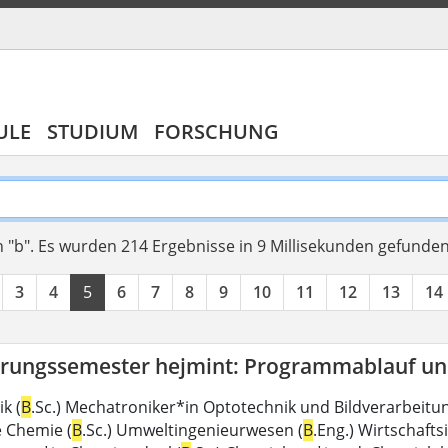
ULE
STUDIUM
FORSCHUNG
 "b".
Es wurden 214 Ergebnisse in 9 Millisekunden gefunde
3
4
5
6
7
8
9
10
11
12
13
14
erungssemester hejmint: Programmablauf un
k (
B
.Sc.) Mechatroniker*in Optotechnik und Bildverarbeitun
 Chemie (
B
.Sc.) Umweltingenieurwesen (
B
.Eng.) Wirtschaft