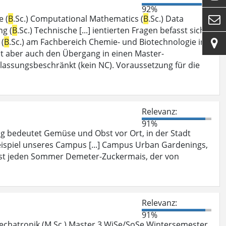
92%
e (
B
.Sc.) Computational Mathematics (
B
.Sc.) Data

ng (
B
.Sc.) Technische [...] ientierten Fragen befasst sich
 (
B
.Sc.) am Fachbereich Chemie- und Biotechnologie in

ht aber auch den Übergang in einen Master-
 zulassungsbeschränkt (kein NC). Voraussetzung für die
Relevanz:
91%
g bedeutet Gemüse und Obst vor Ort, in der Stadt
eispiel unseres Campus [...] Campus Urban Gardenings,
st jeden Sommer Demeter-Zuckermais, der von
Relevanz:
91%
Mechatronik (M.Sc.) Master 3 WiSe/SoSe Wintersemester