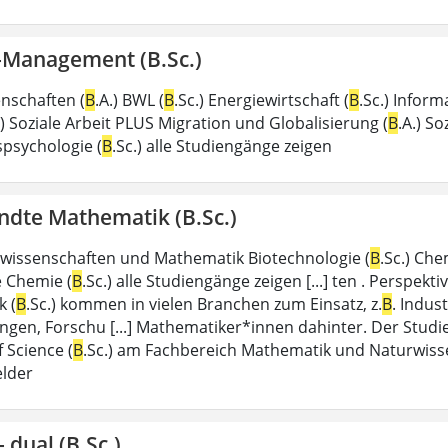
k-Management (B.Sc.)
enschaften (
B
.A.) BWL (
B
.Sc.) Energiewirtschaft (
B
.Sc.) Inform
.) Soziale Arbeit PLUS Migration und Globalisierung (
B
.A.) So
spsychologie (
B
.Sc.) alle Studiengänge zeigen
dte Mathematik (B.Sc.)
wissenschaften und Mathematik Biotechnologie (
B
.Sc.) Che
 Chemie (
B
.Sc.) alle Studiengänge zeigen [...] ten . Persp
 (
B
.Sc.) kommen in vielen Branchen zum Einsatz, z.
B
. Indus
ngen, Forschu [...] Mathematiker*innen dahinter. Der St
 Science (
B
.Sc.) am Fachbereich Mathematik und Naturwisse
lder
 dual (B.Sc.)