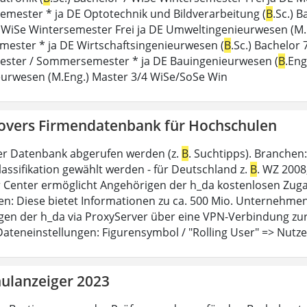
mester * ja DE Optotechnik und Bildverarbeitung (
B
.Sc.) 
 WiSe Wintersemester Frei ja DE Umweltingenieurwesen (M.
ster * ja DE Wirtschaftsingenieurwesen (
B
.Sc.) Bachelor
ster / Sommersemester * ja DE Bauingenieurwesen (
B
.Eng
urwesen (M.Eng.) Master 3/4 WiSe/SoSe Win
vers Firmendatenbank für Hochschulen
r Datenbank abgerufen werden (z.
B
. Suchtipps). Branchen
assifikation gewählt werden - für Deutschland z.
B
. WZ 2008
 Center ermöglicht Angehörigen der h_da kostenlosen Zu
n: Diese bietet Informationen zu ca. 500 Mio. Unternehmen 
en der h_da via ProxyServer über eine VPN-Verbindung zur
Dateneinstellungen: Figurensymbol / "Rolling User" => Nutz
ulanzeiger 2023