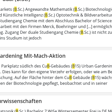
arkets (
B
.Sc.) Angewandte Mathematik (
B
.Sc.) Biotechnologi
 Künstliche Intelligenz (
B
.Sc.) Optotechnik & Bildverarbeitu
Studiengang Chemie mit dem Abschluss Bachelor of Science
beit mit den Firmen Merck, Boehringer und [...] ermöglic
g. Zugang Der duale Studiengang Chemie (
B
.Sc.) ist nicht
ns Studium ist jedoch
ardening Mit-Mach-Aktion
 Parkplatz südlich des Cu
B
-Gebäudes (
B
15) Urban Gardenin
 Dies kann für den eigene Verzehr erfolgen, oder wie am B
rschung. Auf der Fläche hinter dem Cu
B
Gebäude (
B
15) wäch
en der Biotechnologie gepflegt, beobachtet und in seiner
urwissenschaften
atronik (
B
.Sc.) Bachelor 7 WiSe Wintersemester Frei ja DE 