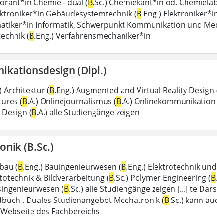
orant*in Chemie - dual (
B
.Sc.) Chemiekant*in od. Chemiela
lektroniker*in Gebäudesystemtechnik (
B
.Eng.) Elektroniker*i
atiker*in Informatik, Schwerpunkt Kommunikation und Medi
echnik (
B
.Eng.) Verfahrensmechaniker*in
kationsdesign (Dipl.)
.) Architektur (
B
.Eng.) Augmented and Virtual Reality Design 
tures (
B
.A.) Onlinejournalismus (
B
.A.) Onlinekommunikation 
 Design (
B
.A.) alle Studiengänge zeigen
nik (B.Sc.)
bau (
B
.Eng.) Bauingenieurwesen (
B
.Eng.) Elektrotechnik und
totechnik & Bildverarbeitung (
B
.Sc.) Polymer Engineering (
B
singenieurwesen (
B
.Sc.) alle Studiengänge zeigen [...] te Da
uch . Duales Studienangebot Mechatronik (
B
.Sc.) kann a
r Webseite des Fachbereichs