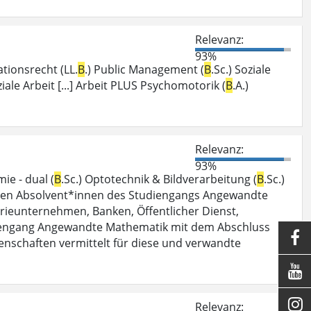
Relevanz:
93%
ationsrecht (LL.
B
.) Public Management (
B
.Sc.) Soziale
ziale Arbeit [...] Arbeit PLUS Psychomotorik (
B
.A.)
Relevanz:
93%
mie - dual (
B
.Sc.) Optotechnik & Bildverarbeitung (
B
.Sc.)
ektiven Absolvent*innen des Studiengangs Angewandte
trieunternehmen, Banken, Öffentlicher Dienst,
udiengang Angewandte Mathematik mit dem Abschluss

nschaften vermittelt für diese und verwandte


Relevanz: