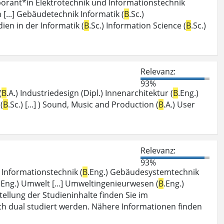
borant*in Elektrotechnik und Informationstechnik
n [...] Gebäudetechnik Informatik (
B
.Sc.)
en in der Informatik (
B
.Sc.) Information Science (
B
.Sc.)
Relevanz:
93%
(
B
.A.) Industriedesign (Dipl.) Innenarchitektur (
B
.Eng.)
(
B
.Sc.) [...] ) Sound, Music and Production (
B
.A.) User
Relevanz:
93%
 Informationstechnik (
B
.Eng.) Gebäudesystemtechnik
.Eng.) Umwelt [...] Umweltingenieurwesen (
B
.Eng.)
rstellung der Studieninhalte finden Sie im
uch dual studiert werden. Nähere Informationen finden