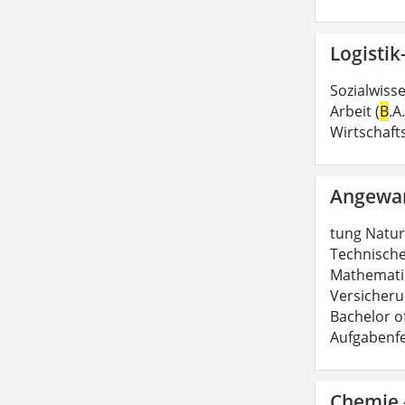
Logisti
Sozialwiss
Arbeit (
B
.A
Wirtschaft
Angewan
tung Natur
Technische
Mathematik
Versicheru
Bachelor of
Aufgabenfe
Chemie -