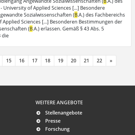
diengang Angewandte Sozialwissenschaften (
B
.A.) des
University of Applied Sciences [...] Besondere
ewandte Sozialwissenschaften (
B
.A.) des Fachbereichs
f Applied Sciences [...] Besonderen Bestimmungen der
enschaften (
B
.A.) erlassen. Gemäß § 43 Abs. 5
 die
15
16
17
18
19
20
21
22
»
WEITERE ANGEBOTE
Stellenangebote
Presse
Forschung