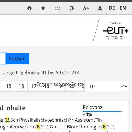
DE
EN
A+
Suchen
n.
Zeige Ergebnisse 41 bis 50 von 214.
Ergebnisse pro Seite:
15
16
17
18
19
20
21
22
»
d Inhalte
Relevanz:
94%
g (
B
.Sc.) Physikalisch-technisch*r Assistent*in
singenieurwesen (
B
.Sc.) Gut [...] Biotechnologie (
B
.Sc.)