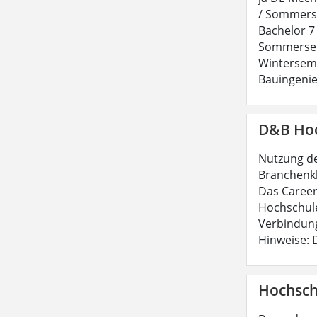
/ Sommerse
Bachelor 7
Sommerseme
Winterseme
Bauingenie
D&B Hoo
Nutzung de
Branchenkl
Das Career
Hochschule
Verbindung
Hinweise: 
Hochsch