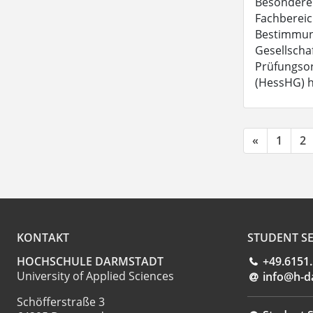
Besondere
Fachbereic
Bestimmung
Gesellscha
Prüfungsor
(HessHG) h
«
1
2
KONTAKT
STUDENT SE
HOCHSCHULE DARMSTADT
+49.6151
University of Applied Sciences
info@h-d
Schöfferstraße 3