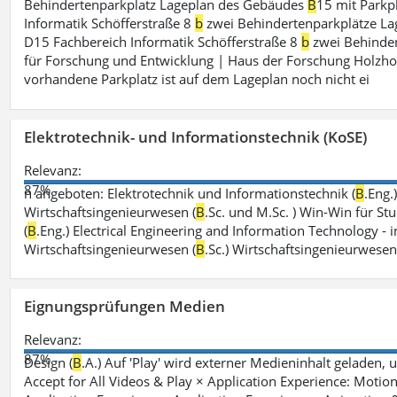
Behindertenparkplatz Lageplan des Gebäudes
B
15 mit Parkp
Informatik Schöfferstraße 8
b
zwei Behindertenparkplätze L
D15 Fachbereich Informatik Schöfferstraße 8
b
zwei Behinder
für Forschung und Entwicklung | Haus der Forschung Holzho
vorhandene Parkplatz ist auf dem Lageplan noch nicht ei
Elektrotechnik- und Informationstechnik (KoSE)
Relevanz:
87%
n angeboten: Elektrotechnik und Informationstechnik (
B
.Eng.
Wirtschaftsingenieurwesen (
B
.Sc. und M.Sc. ) Win-Win für St
(
B
.Eng.) Electrical Engineering and Information Technology - i
Wirtschaftsingenieurwesen (
B
.Sc.) Wirtschaftsingenieurwese
Eignungsprüfungen Medien
Relevanz:
87%
Design (
B
.A.) Auf 'Play' wird externer Medieninhalt geladen, 
Accept for All Videos & Play × Application Experience: Motion