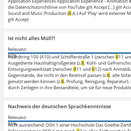
Application Experiences Application Experience - Animation
die Datenschutzrichtlinie von YouTube gilt Accept [...] gilt Ac
Sound and Music Production (
B
.A.) Auf 'Play' wird externer
gilt Accept
Ist nicht alles Müll?!
Relevanz:
87%
Haardtring 100 (A10) und Schöfferstraße 1 (zwischen
B
11 u
Ausgediente Haushaltsgroßgeräte (z.
B
. Kühl- und Gefrierschr
Entsorgungswerkstatt (zwischen
B
11 und
B
12) nach Anmeldu
Gegenstände, die nicht in den Restmüll passen (z.
B
. alte Sofa
genutzt werden können (z.
B
. Prüfung, Reinigung, Reparatur)
durch Zerlegen in ihre Bestandteile, um sie für neue Produkt
Nachweis der deutschen Sprachkenntnisse
Relevanz:
86%
nicht ausreichend: DSH 1 einer Hochschule Das Goethe-Zerti