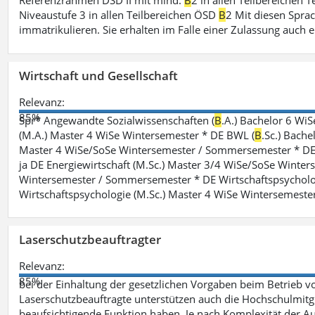
Referenzrahmen DSD II mit mind.
B
2 in allen Teilbereichen 
Niveaustufe 3 in allen Teilbereichen ÖSD
B
2 Mit diesen Spra
immatrikulieren. Sie erhalten im Falle einer Zulassung auch e
Wirtschaft und Gesellschaft
Relevanz:
85%
Spr* Angewandte Sozialwissenschaften (
B
.A.) Bachelor 6 Wi
(M.A.) Master 4 WiSe Wintersemester * DE BWL (
B
.Sc.) Bach
Master 4 WiSe/SoSe Wintersemester / Sommersemester * DE E
ja DE Energiewirtschaft (M.Sc.) Master 3/4 WiSe/SoSe Winte
Wintersemester / Sommersemester * DE Wirtschaftspsycholo
Wirtschaftspsychologie (M.Sc.) Master 4 WiSe Wintersemeste
Laserschutzbeauftragter
Relevanz:
85%
bei der Einhaltung der gesetzlichen Vorgaben beim Betrieb v
Laserschutzbeauftragte unterstützen auch die Hochschulmitgli
beaufsichtigende Funktion haben. Je nach Komplexität der Au