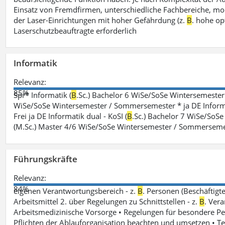
Einsatz von Fremdfirmen, unterschiedliche Fachbereiche, mobi
der Laser-Einrichtungen mit hoher Gefährdung (z.
B
. hohe op
Laserschutzbeauftragte erforderlich
Informatik
Relevanz:
85%
Spr* Informatik (
B
.Sc.) Bachelor 6 WiSe/SoSe Wintersemester
WiSe/SoSe Wintersemester / Sommersemester * ja DE Informat
Frei ja DE Informatik dual - KoSI (
B
.Sc.) Bachelor 7 WiSe/SoS
(M.Sc.) Master 4/6 WiSe/SoSe Wintersemester / Sommersem
Führungskräfte
Relevanz:
84%
eigenen Verantwortungsbereich - z.
B
. Personen (Beschäftig
Arbeitsmittel 2. über Regelungen zu Schnittstellen - z.
B
. Vera
Arbeitsmedizinische Vorsorge • Regelungen für besondere P
Pflichten der Ablauforganisation beachten und umsetzen • T