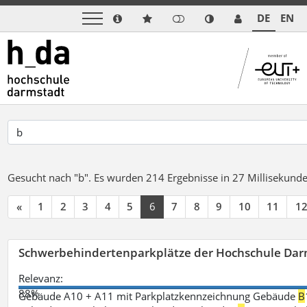
DE
EN
Gesucht nach "b".
Es wurden 214 Ergebnisse in 27 Millisekund
«
1
2
3
4
5
6
7
8
9
10
11
1
Schwerbehindertenparkplätze der Hochschule Dar
Relevanz:
88%
Gebäude A10 + A11 mit Parkplatzkennzeichnung Gebäude
B