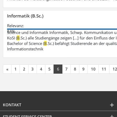
Informatik (B.Sc.)
Relevanz:
84%
Science und Informatik Informatik, Schwp. Kommunikation u
KoSI (
B
.Sc.) alle Studiengänge zeigen [...] für den Einfluss 
Bachelor of Science (
B
.Sc.) befähigt Studierende an der qual
Informationstechnik
«
1
2
3
4
5
6
7
8
9
10
11
1
KONTAKT
STUDENT SERVICE CENTER