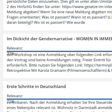
persönliche Daten einzusehen. Dies gilt es unter allen Umstän
2 des HinSchG finden Sie unter: https://www.gesetze-im-int
Meldung abgeben? Wenn Sie eine neue Meldung abgeben möchte
Fragen orientierten: Was ist passiert? Wann ist es passiert? (z.
daran beteiligt? Wo ist es passiert? Wie wurde
Im Dickicht der Gendernarrative - WOMEN IN IMMER
Relevanz:
72%
den Workshop ist eine Anmeldung über folgenden Link erford
den Vortrag sind keine Anmeldungen nötig. Freier Eintritt für
erforderlich. Bitte nutzen Sie folgenden Link: https://termin
Retrospektive Mit Karola Gramann (Filmwissenschaftlerin) &
Erste Schritte in Deutschland
Relevanz:
71%
vereinbaren. Nach der Anmeldung erhalten Sie Ihre Steueriden
eines Nebenjobs relevant ist. Wohnsitz in Darmstadt anmelde