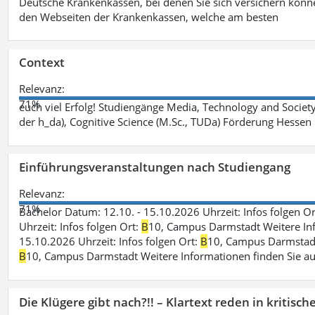
Deutsche Krankenkassen, bei denen Sie sich versichern könne
den Webseiten der Krankenkassen, welche am besten
Context
Relevanz:
71%
euch viel Erfolg! Studiengänge Media, Technology and Societ
der h_da), Cognitive Science (M.Sc., TUDa) Förderung Hessen
Einführungsveranstaltungen nach Studiengang
Relevanz:
71%
Bachelor Datum: 12.10. - 15.10.2026 Uhrzeit: Infos folgen O
Uhrzeit: Infos folgen Ort:
B
10, Campus Darmstadt Weitere Info
15.10.2026 Uhrzeit: Infos folgen Ort:
B
10, Campus Darmstadt 
B
10, Campus Darmstadt Weitere Informationen finden Sie au
Die Klügere gibt nach?!! – Klartext reden in kritisc