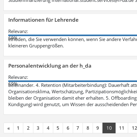
Studienfinanzierung international.student.services@h-da.de 
Informationen für Lehrende
Relevanz:
69%
ethoden, die Sie verwenden können, wenn Sie andere Verfah
kleineren Gruppengrößen.
Personalentwicklung an der h_da
Relevanz:
69%
beieinander. 4. Retention (Mitarbeiterbindung): Dauerhaft 
Organisationsklima, Wertschätzung, Partizipationsmöglichkeite
bleiben der Organisation damit eher erhalten. 5. Offboarding 
Kündigung) wird genutzt, um Wissen der ausscheidenden Per
«
1
2
3
4
5
6
7
8
9
10
11
1