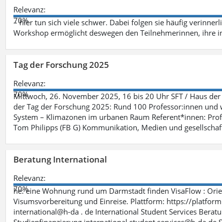
Relevanz:
70%
– hier tun sich viele schwer. Dabei folgen sie häufig verinner
Workshop ermöglicht deswegen den Teilnehmerinnen, ihre in
Tag der Forschung 2025
Relevanz:
70%
Mittwoch, 26. November 2025, 16 bis 20 Uhr SFT / Haus der 
der Tag der Forschung 2025: Rund 100 Professor:innen und wi
System – Klimazonen im urbanen Raum Referent*innen: Prof.
Tom Philipps (FB G) Kommunikation, Medien und gesellschaft
Beratung International
Relevanz:
70%
he: eine Wohnung rund um Darmstadt finden VisaFlow : Orien
Visumsvorbereitung und Einreise. Plattform: https://platfo
international@h-da . de International Student Services Berat