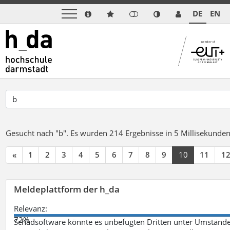
DE
EN
Gesucht nach "b".
Es wurden 214 Ergebnisse in 5 Millisekunde
«
1
2
3
4
5
6
7
8
9
10
11
1
Meldeplattform der h_da
Relevanz:
72%
Schadsoftware könnte es unbefugten Dritten unter Umstände