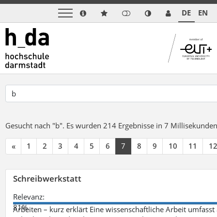
DE
EN
Gesucht nach "b".
Es wurden 214 Ergebnisse in 7 Millisekunde
«
1
2
3
4
5
6
7
8
9
10
11
1
Schreibwerkstatt
Relevanz:
81%
Arbeiten – kurz erklärt Eine wissenschaftliche Arbeit umfasst 