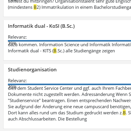
solltest du mitbringen? Organisationstalent sehr gute Engli
(mindestens
B
2) Immatrikulation in einem Bachelorstudieng
Informatik dual - KoSI (B.Sc.)
Relevanz:
79%
dazu kommen. Information Science und Informatik Informatik
Informatik dual - KITS (
B
.Sc.) alle Studiengänge zeigen
Studienorganisation
Relevanz:
79%
dies dem Student Service Center und ggf. auch Ihrem Fachber
Dokumente nicht zugestellt werden. Adressänderung Wenn Sie
"Studienservice" beantragen. Einen entsprechenden Nachweis 
Sie aufgrund der Änderung eine neue campuscard benötigen, 
Dort kann alles rund um das Studium gedruckt werden z.
B
. 
auch Abschlussarbeiten. Die Bestellung