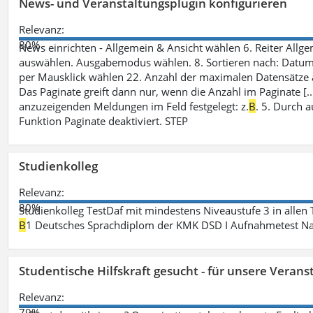
News- und Veranstaltungsplugin konfigurieren
Relevanz:
80%
News einrichten - Allgemein & Ansicht wählen 6. Reiter Allgeme
auswählen. Ausgabemodus wählen. 8. Sortieren nach: Datum/ U
per Mausklick wählen 22. Anzahl der maximalen Datensätze 
Das Paginate greift dann nur, wenn die Anzahl im Paginate [.
anzuzeigenden Meldungen im Feld festgelegt: z.
B
. 5. Durch 
Funktion Paginate deaktiviert. STEP
Studienkolleg
Relevanz:
80%
Studienkolleg TestDaf mit mindestens Niveaustufe 3 in allen 
B
1 Deutsches Sprachdiplom der KMK DSD I Aufnahmetest Nac
Studentische Hilfskraft gesucht - für unsere Veran
Relevanz:
79%