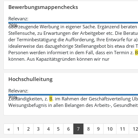
Bewerbungsmappenchecks
Relevanz:
79%
überzeugende Werbung in eigener Sache. Ergänzend beraten 
Stellensuche, zu Erwartungen der Arbeitgeber etc. Die Beratu
der Terminbestätigung die Aufforderung, Ihre Entwürfe für 
idealerweise das dazugehörige Stellenangebot bis etwa drei Ta
Personen werden informiert in dem Fall, dass ein Termin z.
können. Aus Kapazitätsgründen können wir nur
Hochschulleitung
Relevanz:
79%
Zuständigkeiten, z.
B
. im Rahmen der Geschäftsverteilung Üb
Weisungsbefugnis in allen Belangen des Arbeits-, Gesundhei
«
1
2
3
4
5
6
7
8
9
10
11
1