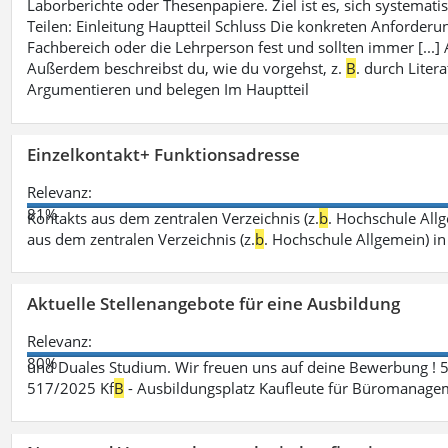
Laborberichte oder Thesenpapiere. Ziel ist es, sich systematisc
Teilen: Einleitung Hauptteil Schluss Die konkreten Anforderu
Fachbereich oder die Lehrperson fest und sollten immer [...
Außerdem beschreibst du, wie du vorgehst, z.
B
. durch Liter
Argumentieren und belegen Im Hauptteil
Einzelkontakt+ Funktionsadresse
Relevanz:
81%
Kontakts aus dem zentralen Verzeichnis (z.
b
. Hochschule All
aus dem zentralen Verzeichnis (z.
b
. Hochschule Allgemein) i
Aktuelle Stellenangebote für eine Ausbildung
Relevanz:
80%
und Duales Studium. Wir freuen uns auf deine Bewerbung ! 
517/2025 Kf
B
- Ausbildungsplatz Kaufleute für Büromanagem