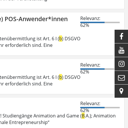
ge) POS-Anwender*innen
Relevanz:
62%

nübermittlung ist Art. 6 I (
b
) DSGVO
r erforderlich sind. Eine


Relevanz:
62%
nübermittlung ist Art. 6 I (
b
) DSGVO

r erforderlich sind. Eine

Relevanz:
62%
g! Studiengänge Animation and Game (
B
.A.); Animation
male Entrepreneurship“