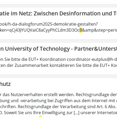
tie im Netz: Zwischen Desinformation und 
ook/h-da-dialogforum2025-demokratie-gestalten?
oken=qCj43JYUQVaiC8aCyyPhCLdm3D3Oc
B
&amp&step=peri
n University of Technology - Partner&Unters
en Sie bitte die EUT+ Koordination coordinator-eutplus@h-d
ten der Zusammenarbeit kontaktieren Sie bitte die EUT+ Ko
hutz
r das Nutzerverhalten erstellt werden. Rechtsgrundlage der 
ung und -verarbeitung bei Zugriffen aus dem Internet mit 
chriften. Rechtsgrundlage der Verarbeitung sind Art. 6 Abs.
 Soweit Sie uns Ihre Einwilligung zur [...] unserer Internet