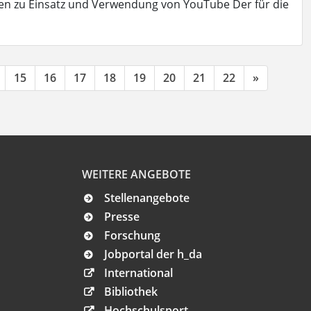
n zu Einsatz und Verwendung von YouTube Der für die
15
16
17
18
19
20
21
22
»
WEITERE ANGEBOTE
Stellenangebote
Presse
Forschung
Jobportal der h_da
International
Bibliothek
Hochschulsport