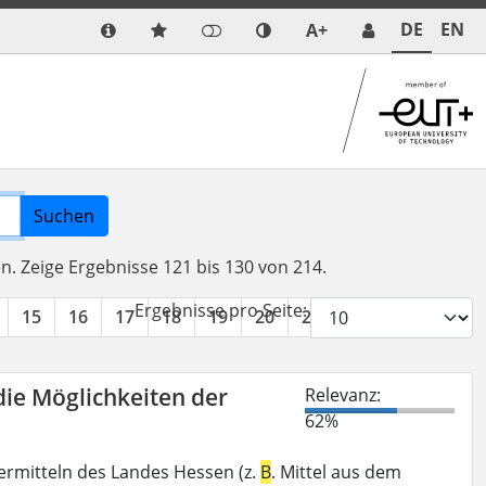
DE
EN
A+
Suchen
en.
Zeige Ergebnisse 121 bis 130 von 214.
Ergebnisse pro Seite:
15
16
17
18
19
20
21
22
»
die Möglichkeiten der
Relevanz:
62%
ermitteln des Landes Hessen (z.
B
. Mittel aus dem