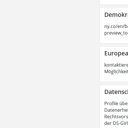
Demokra
ny.co/en/b
preview_t
Europea
kontaktier
Möglichkei
Datensc
Profile übe
Datenerheb
Rechtsvors
der DS-GVO.