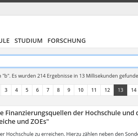
ULE
STUDIUM
FORSCHUNG
 "b".
Es wurden 214 Ergebnisse in 13 Millisekunden gefund
3
4
5
6
7
8
9
10
11
12
13
14
ie Finanzierungsquellen der Hochschule und 
eiche und ZOEs"
der Hochschule zu erreichen. Hierzu zählen neben den Sond