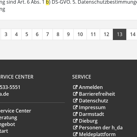
g sind Art. 6 Abs. 1
b
) DS-GVO. 5. Datenschutzbestimmunge
ung
3
4
5
6
7
8
9
10
11
12
13
14
RVICE CENTER
SERVICE
.533-5551
Anmelden
a
.
de
Barrierefreiheit
Datenschutz
Impressum
ervice Center
Darmstadt
eratung
Dieburg
ngebot
Personen der h_da
tart
Meldeplattform