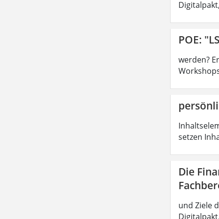
Digitalpak
POE: "LS
werden? Ers
Workshops,
persönli
Inhaltsele
setzen Inh
Die Fin
Fachber
und Ziele 
Digitalpak