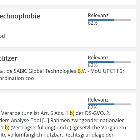
Technophobie
Relevanz:
62%
od
tützer
Relevanz:
62%
a . de SABIC Global Technologies
B
.V. - MoU UPCT Für
ordination coo
Relevanz:
62%
Verarbeitung ist Art. 6 Abs. 1
b
) der DS-GVO. 2.
dem Analyse-Tool [...] Rahmen zwingender nationaler
 1
b
) (Vertragserfüllung) und c) (gesetzliche Vorgaben)
seite vollumfänglich nutzbar. Rechtsgrundlage der