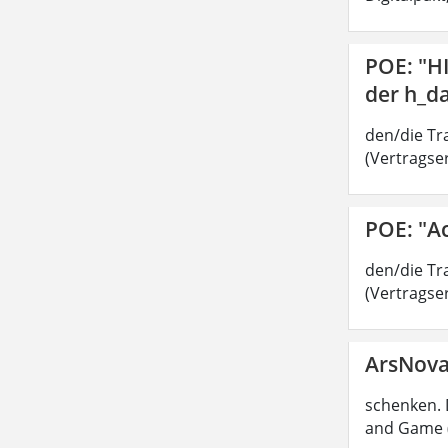
POE: "H
der h_d
den/die Tra
(Vertragser
POE: "A
den/die Tra
(Vertragser
ArsNov
schenken. 
and Game (