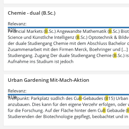
Chemie - dual (B.Sc.)
Relevanz:
92%
Financial Markets (
B
.Sc.) Angewandte Mathematik (
B
.Sc.) Bio
Science und Künstliche Intelligenz (
B
.Sc.) Optotechnik & Bildv
der duale Studiengang Chemie mit dem Abschluss Bachelor of
Zusammenarbeit mit den Firmen Merck, Boehringer und [...]
Studiengang. Zugang Der duale Studiengang Chemie (
B
.Sc.) 
Aufnahme ins Studium ist jedoch
Urban Gardening Mit-Mach-Aktion
Relevanz:
91%
Treffpunkt: Parkplatz südlich des Cu
B
-Gebäudes (
B
15) Urban
anzubauen. Dies kann für den eigene Verzehr erfolgen, oder
für die Forschung. Auf der Fläche hinter dem Cu
B
Gebäude (
Studierenden der Biotechnologie gepflegt, beobachtet und in