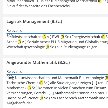
Modulhandbuch . Duales Studienangebot Mechatronik (
B
.Sc
Sie auf der Webseite des Fachbereichs
Logistik-Management (B.Sc.)
Relevanz:
93%
Sozialwissenschaften (
B
.A.) BWL (
B
.Sc.) Energiewirtschaft (
B
.S
Arbeit (
B
.A.) Soziale Arbeit PLUS Migration und Globalisierung
Wirtschaftspsychologie (
B
.Sc.) alle Studiengänge zeigen
Angewandte Mathematik (B.Sc.)
Relevanz:
93%
tung Naturwissenschaften und Mathematik Biotechnologie (
Technische Chemie (
B
.Sc.) alle Studiengänge zeigen [...] te
Mathematik (
B
.Sc.) kommen in vielen Branchen zum Einsatz, 
Versicherungen, Forschu [...] Mathematiker*innen dahinter
Bachelor of Science (
B
.Sc.) am Fachbereich Mathematik und N
Aufgabenfelder