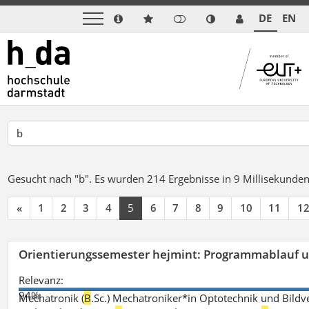
DE
EN
Gesucht nach "b".
Es wurden 214 Ergebnisse in 9 Millisekunde
«
1
2
3
4
5
6
7
8
9
10
11
1
Orientierungssemester hejmint: Programmablauf u
Relevanz:
94%
Mechatronik (
B
.Sc.) Mechatroniker*in Optotechnik und Bildv