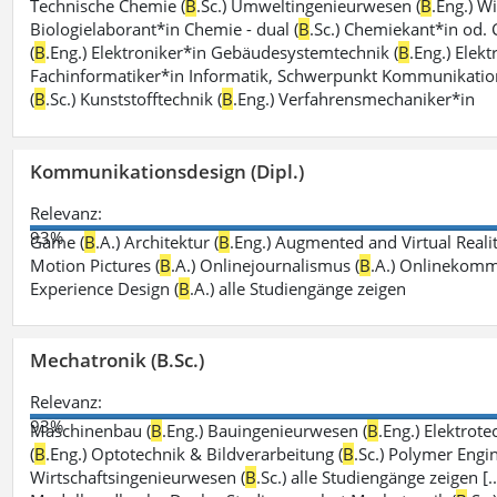
Technische Chemie (
B
.Sc.) Umweltingenieurwesen (
B
.Eng.) W
Biologielaborant*in Chemie - dual (
B
.Sc.) Chemiekant*in od.
(
B
.Eng.) Elektroniker*in Gebäudesystemtechnik (
B
.Eng.) Elek
Fachinformatiker*in Informatik, Schwerpunkt Kommunikation
(
B
.Sc.) Kunststofftechnik (
B
.Eng.) Verfahrensmechaniker*in
Kommunikationsdesign (Dipl.)
Relevanz:
93%
Game (
B
.A.) Architektur (
B
.Eng.) Augmented and Virtual Realit
Motion Pictures (
B
.A.) Onlinejournalismus (
B
.A.) Onlinekomm
Experience Design (
B
.A.) alle Studiengänge zeigen
Mechatronik (B.Sc.)
Relevanz:
93%
Maschinenbau (
B
.Eng.) Bauingenieurwesen (
B
.Eng.) Elektrot
(
B
.Eng.) Optotechnik & Bildverarbeitung (
B
.Sc.) Polymer Engin
Wirtschaftsingenieurwesen (
B
.Sc.) alle Studiengänge zeigen [.