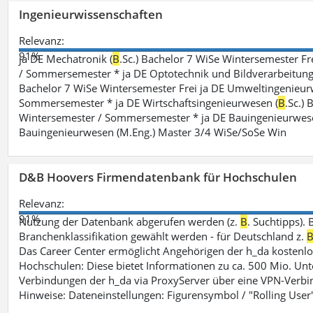
Ingenieurwissenschaften
Relevanz:
91%
ja DE Mechatronik (
B
.Sc.) Bachelor 7 WiSe Wintersemester F
/ Sommersemester * ja DE Optotechnik und Bildverarbeitung
Bachelor 7 WiSe Wintersemester Frei ja DE Umweltingenieur
Sommersemester * ja DE Wirtschaftsingenieurwesen (
B
.Sc.)
Wintersemester / Sommersemester * ja DE Bauingenieurwes
Bauingenieurwesen (M.Eng.) Master 3/4 WiSe/SoSe Win
D&B Hoovers Firmendatenbank für Hochschulen
Relevanz:
91%
Nutzung der Datenbank abgerufen werden (z.
B
. Suchtipps).
Branchenklassifikation gewählt werden - für Deutschland z.
Das Career Center ermöglicht Angehörigen der h_da kosten
Hochschulen: Diese bietet Informationen zu ca. 500 Mio. Unt
Verbindungen der h_da via ProxyServer über eine VPN-Verbi
Hinweise: Dateneinstellungen: Figurensymbol / "Rolling User