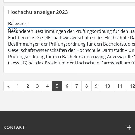
Hochschulanzeiger 2023
Relevanz:
91%
Besonderen Bestimmungen der Prüfungsordnung für den Bac
Fachbereichs Gesellschaftswissenschaften der Hochschule Dar
Bestimmungen der Prüfungsordnung für den Bachelorstudie
Gesellschaftswissenschaften der Hochschule Darmstadt – Uni
Prüfungsordnung für den Bachelorstudiengang Angewandte S
(HessHG) hat das Präsidium der Hochschule Darmstadt am 0
«
1
2
3
4
5
6
7
8
9
10
11
1
KONTAKT