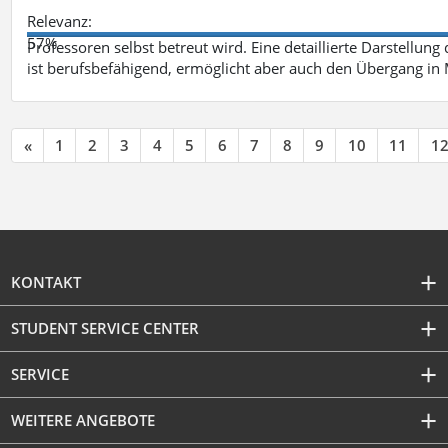
Relevanz:
57%
Professoren selbst betreut wird. Eine detaillierte Darstellung
ist berufsbefähigend, ermöglicht aber auch den Übergang in
«
1
2
3
4
5
6
7
8
9
10
11
1
KONTAKT
STUDENT SERVICE CENTER
SERVICE
WEITERE ANGEBOTE