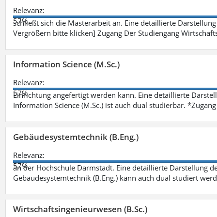
Relevanz:
57%
schließt sich die Masterarbeit an. Eine detaillierte Darstellun
Vergrößern bitte klicken] Zugang Der Studiengang Wirtschaft
Information Science (M.Sc.)
Relevanz:
57%
Einrichtung angefertigt werden kann. Eine detaillierte Darste
Information Science (M.Sc.) ist auch dual studierbar. *Zuga
Gebäudesystemtechnik (B.Eng.)
Relevanz:
57%
an der Hochschule Darmstadt. Eine detaillierte Darstellung d
Gebäudesystemtechnik (B.Eng.) kann auch dual studiert wer
Wirtschaftsingenieurwesen (B.Sc.)