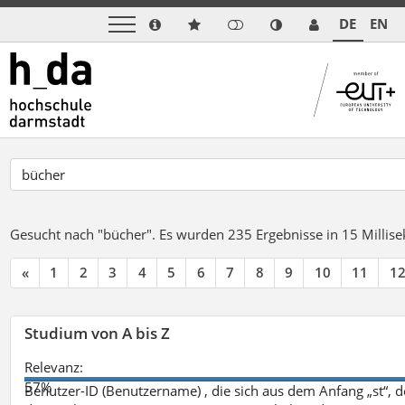
DE
EN
Gesucht nach "bücher".
Es wurden 235 Ergebnisse in 15 Milli
«
1
2
3
4
5
6
7
8
9
10
11
1
Studium von A bis Z
Relevanz:
57%
Benutzer-ID (Benutzername) , die sich aus dem Anfang „st“, 