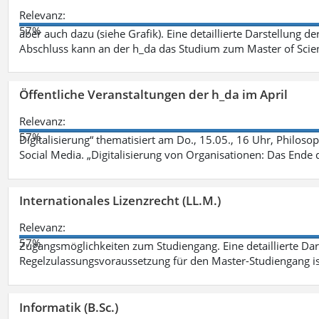
Relevanz:
57%
aber auch dazu (siehe Grafik). Eine detaillierte Darstellung d
Abschluss kann an der h_da das Studium zum Master of Scien
Öffentliche Veranstaltungen der h_da im April
Relevanz:
57%
Digitalisierung“ thematisiert am Do., 15.05., 16 Uhr, Philoso
Social Media. „Digitalisierung von Organisationen: Das Ende
Internationales Lizenzrecht (LL.M.)
Relevanz:
57%
Zugangsmöglichkeiten zum Studiengang. Eine detaillierte Dar
Regelzulassungsvoraussetzung für den Master-Studiengang ist
Informatik (B.Sc.)