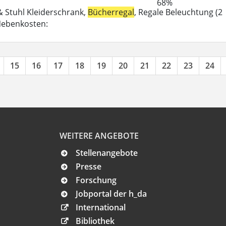
68%
 & Stuhl Kleiderschrank,
Bücherregal
, Regale Beleuchtung (2
-Nebenkosten:
15
16
17
18
19
20
21
22
23
24
WEITERE ANGEBOTE
Stellenangebote
Presse
Forschung
Jobportal der h_da
International
Bibliothek