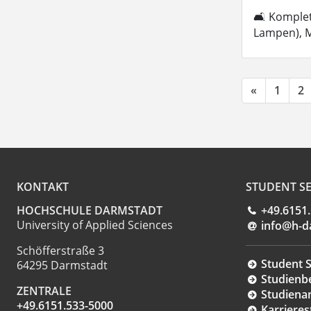
🛋 Komplett
Lampen), M
«
1
2
KONTAKT
STUDENT SE
HOCHSCHULE DARMSTADT
+49.6151
University of Applied Sciences
info@h-d
Schöfferstraße 3
Student S
64295 Darmstadt
Studienb
ZENTRALE
Studiena
+49.6151.533-5000
Karrieres