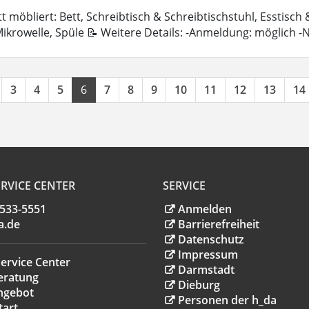
 möbliert: Bett, Schreibtisch & Schreibtischstuhl, Esstisch
ikrowelle, Spüle 📝 Weitere Details: -Anmeldung: möglich 
3
4
5
6
7
8
9
10
11
12
13
14
RVICE CENTER
SERVICE
.533-5551
Anmelden
a
.
de
Barrierefreiheit
Datenschutz
Impressum
ervice Center
Darmstadt
eratung
Dieburg
ngebot
Personen der h_da
tart