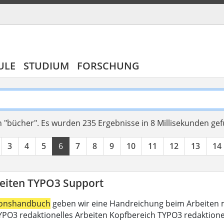
ULE
STUDIUM
FORSCHUNG
 "bücher".
Es wurden 235 Ergebnisse in 8 Millisekunden ge
3
4
5
6
7
8
9
10
11
12
13
14
eiten TYPO3 Support
ionshandbuch
geben wir eine Handreichung beim Arbeiten m
PO3 redaktionelles Arbeiten Kopfbereich TYPO3 redaktione