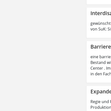
Interdis
gewünschte
von SuK: S
Barriere
eine barri
Bestand wi
Center . I
in den Fac
Expande
Regie und 
Produktion