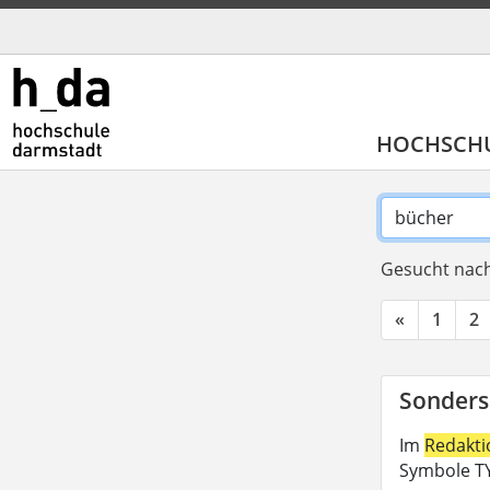
HOCHSCH
Gesucht nach
«
1
2
Sonders
Im
Redakt
Symbole TY