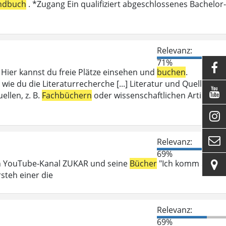
ndbuch
. *Zugang Ein qualifiziert abgeschlossenes Bachelor-
Relevanz:
71%

ier kannst du freie Plätze einsehen und
buchen
.
wie du die Literaturrecherche [...] Literatur und Quellen

llen, z. B.
Fachbüchern
oder wissenschaftlichen Artikeln.


Relevanz:
69%
en YouTube-Kanal ZUKAR und seine
Bücher
"Ich komm auf

steh einer die
Relevanz:
69%