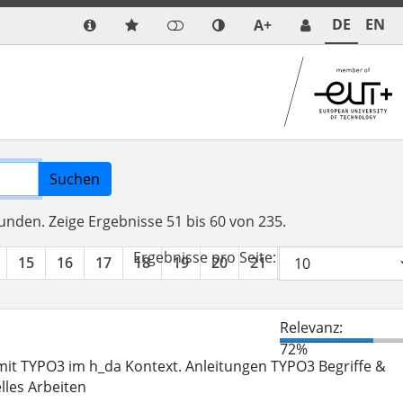
DE
EN
A+
Suchen
funden.
Zeige Ergebnisse 51 bis 60 von 235.
Ergebnisse pro Seite:
15
16
17
18
19
20
21
22
23
24
Relevanz:
72%
it TYPO3 im h_da Kontext. Anleitungen TYPO3 Begriffe &
lles Arbeiten