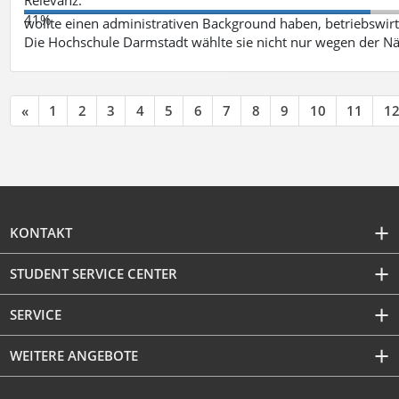
41%
wollte einen administrativen Background haben, betriebswir
Die Hochschule Darmstadt wählte sie nicht nur wegen der 
«
1
2
3
4
5
6
7
8
9
10
11
1
KONTAKT
STUDENT SERVICE CENTER
SERVICE
WEITERE ANGEBOTE