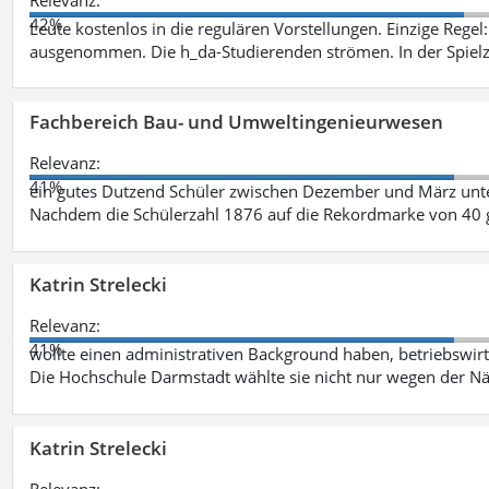
42%
Leute kostenlos in die regulären Vorstellungen. Einzige Regel
ausgenommen. Die h_da-Studierenden strömen. In der Spiel
Fachbereich Bau- und Umweltingenieurwesen
Relevanz:
41%
ein gutes Dutzend Schüler zwischen Dezember und März unt
Nachdem die Schülerzahl 1876 auf die Rekordmarke von 40 
Katrin Strelecki
Relevanz:
41%
wollte einen administrativen Background haben, betriebswir
Die Hochschule Darmstadt wählte sie nicht nur wegen der 
Katrin Strelecki
Relevanz: