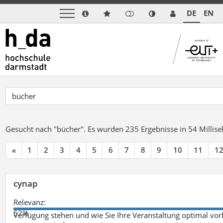
DE
EN
Gesucht nach "bücher".
Es wurden 235 Ergebnisse in 54 Milli
«
1
2
3
4
5
6
7
8
9
10
11
1
cynap
Relevanz:
52%
Verfügung stehen und wie Sie Ihre Veranstaltung optimal vo