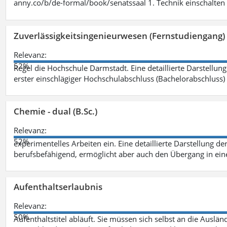
anny.co/b/de-formal/book/senatssaal 1. Technik einschalten 
Zuverlässigkeitsingenieurwesen (Fernstudiengang) 
Relevanz:
52%
Regel die Hochschule Darmstadt. Eine detaillierte Darstellung
erster einschlägiger Hochschulabschluss (Bachelorabschluss)
Chemie - dual (B.Sc.)
Relevanz:
52%
experimentelles Arbeiten ein. Eine detaillierte Darstellung de
berufsbefähigend, ermöglicht aber auch den Übergang in ei
Aufenthaltserlaubnis
Relevanz:
50%
Aufenthaltstitel abläuft. Sie müssen sich selbst an die Aus