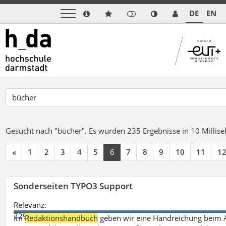
DE
EN
Gesucht nach "bücher".
Es wurden 235 Ergebnisse in 10 Milli
«
1
2
3
4
5
6
7
8
9
10
11
1
Sonderseiten TYPO3 Support
Relevanz:
72%
Im
Redaktionshandbuch
geben wir eine Handreichung beim A