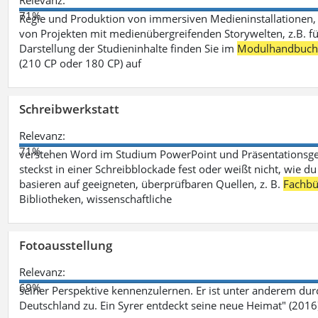
Relevanz:
71%
Regie und Produktion von immersiven Medieninstallationen, 
von Projekten mit medienübergreifenden Storywelten, z.B. für 
Darstellung der Studieninhalte finden Sie im
Modulhandbuc
(210 CP oder 180 CP) auf
Schreibwerkstatt
Relevanz:
71%
verstehen Word im Studium PowerPoint und Präsentationsges
steckst in einer Schreibblockade fest oder weißt nicht, wie du
basieren auf geeigneten, überprüfbaren Quellen, z. B.
Fachbü
Bibliotheken, wissenschaftliche
Fotoausstellung
Relevanz:
69%
seiner Perspektive kennenzulernen. Er ist unter anderem d
Deutschland zu. Ein Syrer entdeckt seine neue Heimat" (2016)