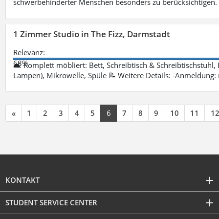
schwerbehinderter Menschen besonders zu berücksichtigen. Fa
1 Zimmer Studio in The Fizz, Darmstadt
Relevanz:
68%
🛋 Komplett möbliert: Bett, Schreibtisch & Schreibtischstuhl,
Lampen), Mikrowelle, Spüle 📝 Weitere Details: -Anmeldung:
«
1
2
3
4
5
6
7
8
9
10
11
1
KONTAKT
STUDENT SERVICE CENTER