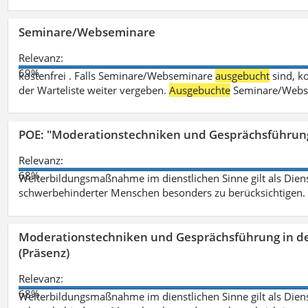
Seminare/Webseminare
Relevanz:
69%
kostenfrei . Falls Seminare/Webseminare
ausgebucht
sind, k
der Warteliste weiter vergeben.
Ausgebuchte
Seminare/Webse
POE: "Moderationstechniken und Gesprächsführung
Relevanz:
68%
Weiterbildungsmaßnahme im dienstlichen Sinne gilt als Dien
schwerbehinderter Menschen besonders zu berücksichtigen. Fa
Moderationstechniken und Gesprächsführung in d
(Präsenz)
Relevanz:
68%
Weiterbildungsmaßnahme im dienstlichen Sinne gilt als Dien