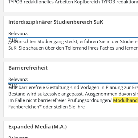
TYPO3 redaktionelles Arbeiten Kopfbereich TYPO3 redaktione
Interdisziplinärer Studienbereich SuK
Relevanz:
71%
gewünschten Studiengang steckt, erfahren Sie in der Studie
SuK: Sie schauen über den Tellerrand Ihres Faches und lern
Barrierefreiheit
Relevanz:
71%
eine barrierefreie Gestaltung sind Vorlagen in Planung zur Er
Bestand wird sukzessive angepasst. Ausgenommen davon sind D
Im Falle nicht barrierefreier Prüfungsordnungen/
Modulhand
Fachbereichen* oder stellen Sie Ihre
Expanded Media (M.A.)