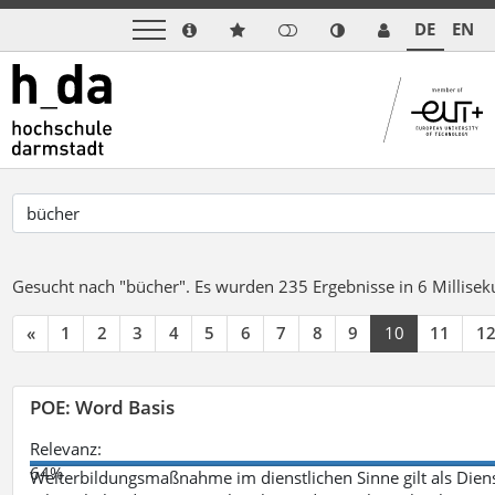
DE
EN
Gesucht nach "bücher".
Es wurden 235 Ergebnisse in 6 Millise
«
1
2
3
4
5
6
7
8
9
10
11
1
POE: Word Basis
Relevanz:
64%
Weiterbildungsmaßnahme im dienstlichen Sinne gilt als Dien