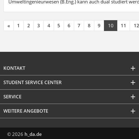
Umweltingenieurwesen (B.Eng.) kann auch dual studiert wer
«
1
2
3
4
5
6
7
8
9
10
11
1
KONTAKT
STUDENT SERVICE CENTER
SERVICE
WEITERE ANGEBOTE
© 2026
h_da.de