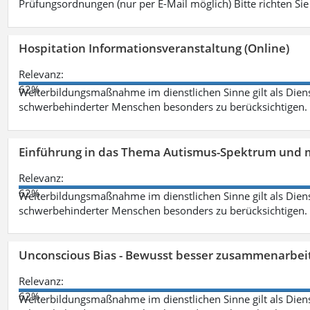
Prüfungsordnungen (nur per E-Mail möglich) Bitte richten Sie
Hospitation Informationsveranstaltung (Online)
Relevanz:
62%
Weiterbildungsmaßnahme im dienstlichen Sinne gilt als Dien
schwerbehinderter Menschen besonders zu berücksichtigen. Fa
Einführung in das Thema Autismus-Spektrum und m
Relevanz:
62%
Weiterbildungsmaßnahme im dienstlichen Sinne gilt als Dien
schwerbehinderter Menschen besonders zu berücksichtigen. Fa
Unconscious Bias - Bewusst besser zusammenarbeit
Relevanz:
62%
Weiterbildungsmaßnahme im dienstlichen Sinne gilt als Dien