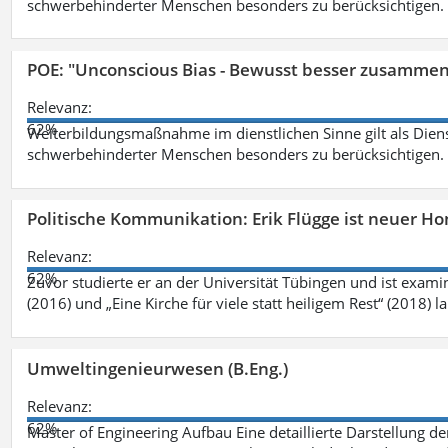
schwerbehinderter Menschen besonders zu berücksichtigen. Fa
POE: "Unconscious Bias - Bewusst besser zusamme
Relevanz:
62%
Weiterbildungsmaßnahme im dienstlichen Sinne gilt als Dien
schwerbehinderter Menschen besonders zu berücksichtigen. Fa
Politische Kommunikation: Erik Flügge ist neuer H
Relevanz:
62%
Zuvor studierte er an der Universität Tübingen und ist exami
(2016) und „Eine Kirche für viele statt heiligem Rest“ (2018) 
Umweltingenieurwesen (B.Eng.)
Relevanz:
62%
Master of Engineering Aufbau Eine detaillierte Darstellung de