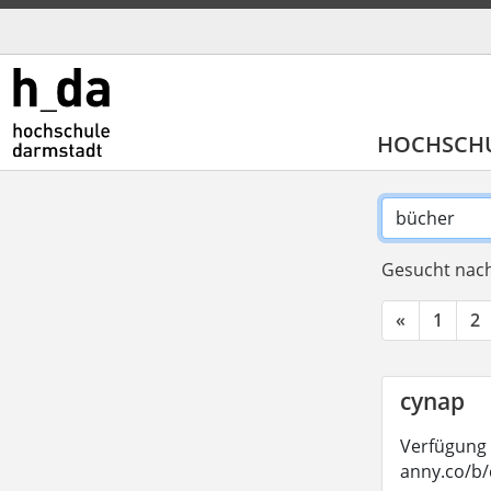
HOCHSCH
Gesucht nach
«
1
2
cynap
Verfügung 
anny.co/b/