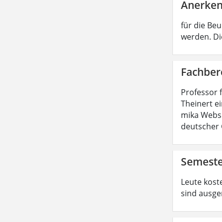
Anerken
für die Be
werden. Di
Fachber
Professor 
Theinert e
mika Websi
deutscher 
Semeste
Leute koste
sind ausge