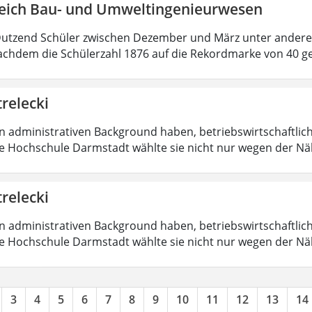
eich Bau- und Umweltingenieurwesen
Dutzend Schüler zwischen Dezember und März unter ander
chdem die Schülerzahl 1876 auf die Rekordmarke von 40 g
trelecki
en administrativen Background haben, betriebswirtschaftlic
Die Hochschule Darmstadt wählte sie nicht nur wegen der 
trelecki
en administrativen Background haben, betriebswirtschaftlic
Die Hochschule Darmstadt wählte sie nicht nur wegen der 
3
4
5
6
7
8
9
10
11
12
13
14