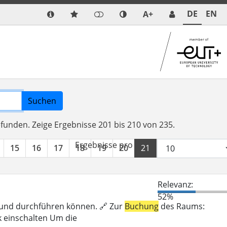
DE
EN
A+
Suchen
efunden.
Zeige Ergebnisse 201 bis 210 von 235.
Ergebnisse pro Seite:
15
16
17
18
19
20
21
22
23
24
Relevanz:
52%
n und durchführen können. 🔗 Zur
Buchung
des Raums:
k einschalten Um die