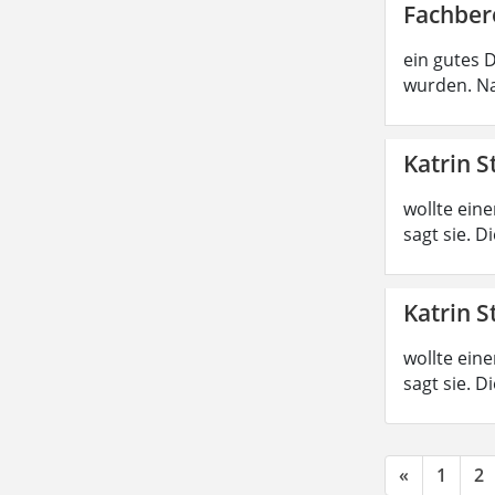
Fachber
ein gutes 
wurden. Na
Katrin S
wollte ein
sagt sie. 
Katrin S
wollte ein
sagt sie. 
«
1
2