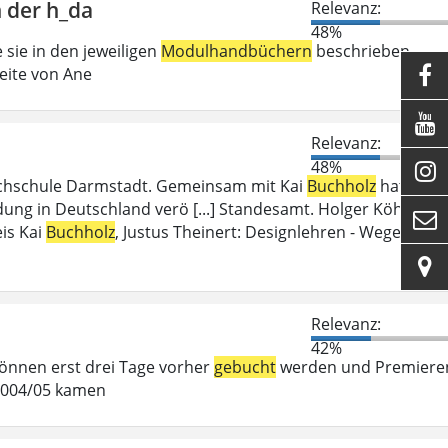
 der h_da
Relevanz:
48%
 sie in den jeweiligen
Modulhandbüchern
beschrieben
eite von Ane


Relevanz:
48%

ochschule Darmstadt. Gemeinsam mit Kai
Buchholz
hat
ung in Deutschland verö [...] Standesamt. Holger Köhn,

is Kai
Buchholz
, Justus Theinert: Designlehren - Wege

Relevanz:
42%
 können erst drei Tage vorher
gebucht
werden und Premiere
 2004/05 kamen