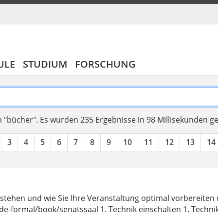
ULE
STUDIUM
FORSCHUNG
 "bücher".
Es wurden 235 Ergebnisse in 98 Millisekunden g
3
4
5
6
7
8
9
10
11
12
13
14
stehen und wie Sie Ihre Veranstaltung optimal vorbereite
de-formal/book/senatssaal 1. Technik einschalten 1. Techni