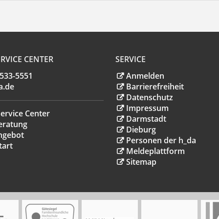
RVICE CENTER
SERVICE
.533-5551
Anmelden
a
.
de
Barrierefreiheit
Datenschutz
Impressum
ervice Center
Darmstadt
eratung
Dieburg
ngebot
Personen der h_da
tart
Meldeplattform
Sitemap