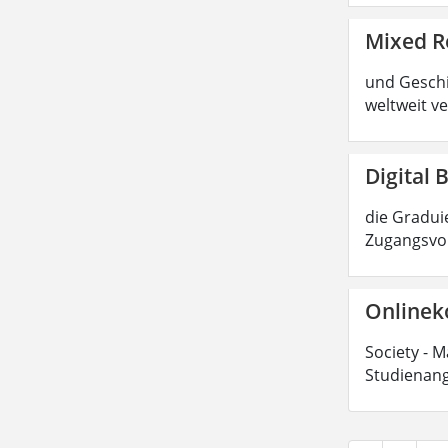
Mixed R
und Geschic
weltweit ve
Digital 
die Graduie
Zugangsvor
Onlinek
Society - M
Studienang