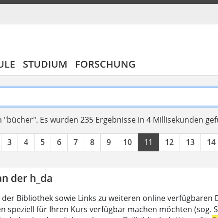
ULE
STUDIUM
FORSCHUNG
 "bücher".
Es wurden 235 Ergebnisse in 4 Millisekunden ge
3
4
5
6
7
8
9
10
11
12
13
14
an der h_da
 der Bibliothek sowie Links zu weiteren online verfügbaren
en speziell für Ihren Kurs verfügbar machen möchten (sog. Se