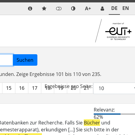
DE
EN
A+
Suchen
funden.
Zeige Ergebnisse 101 bis 110 von 235.
Ergebnisse pro Seite:
15
16
17
18
19
20
21
22
23
24
Relevanz:
62%
 Datenbanken zur Recherche. Falls Sie
Bücher
und
mesterapparat), erkundigen [...] Sie sich bitte in der