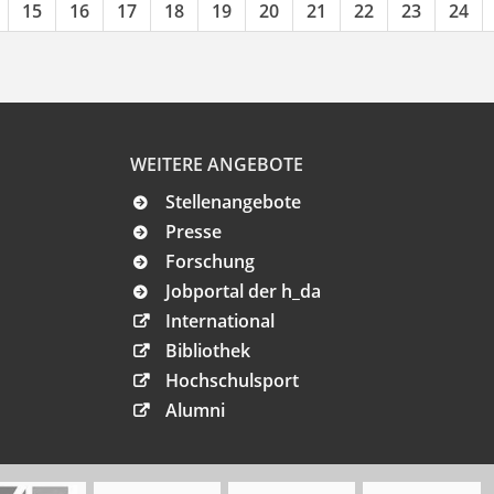
15
16
17
18
19
20
21
22
23
24
WEITERE ANGEBOTE
Stellenangebote
Presse
Forschung
Jobportal der h_da
International
Bibliothek
Hochschulsport
Alumni