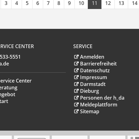
3
4
5
6
7
8
9
10
11
12
13
14
RVICE CENTER
SERVICE
.533-5551
Anmelden
a
.
de
Barrierefreiheit
Datenschutz
Impressum
ervice Center
Darmstadt
eratung
Dieburg
ngebot
Personen der h_da
tart
Meldeplattform
Sitemap