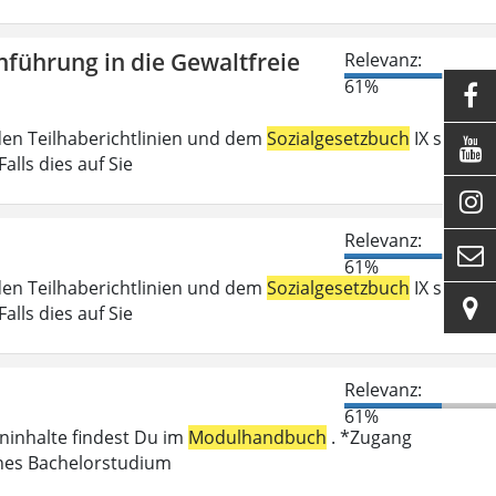
führung in die Gewaltfreie
Relevanz:
61%

den Teilhaberichtlinien und dem
Sozialgesetzbuch
IX sind

lls dies auf Sie

Relevanz:

61%
den Teilhaberichtlinien und dem
Sozialgesetzbuch
IX sind

lls dies auf Sie
Relevanz:
61%
eninhalte findest Du im
Modulhandbuch
. *Zugang
enes Bachelorstudium