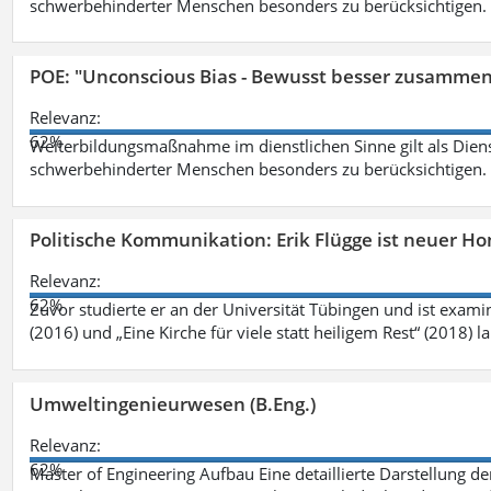
schwerbehinderter Menschen besonders zu berücksichtigen. Fa
POE: "Unconscious Bias - Bewusst besser zusamme
Relevanz:
62%
Weiterbildungsmaßnahme im dienstlichen Sinne gilt als Dien
schwerbehinderter Menschen besonders zu berücksichtigen. Fa
Politische Kommunikation: Erik Flügge ist neuer H
Relevanz:
62%
Zuvor studierte er an der Universität Tübingen und ist exami
(2016) und „Eine Kirche für viele statt heiligem Rest“ (2018) 
Umweltingenieurwesen (B.Eng.)
Relevanz:
62%
Master of Engineering Aufbau Eine detaillierte Darstellung de