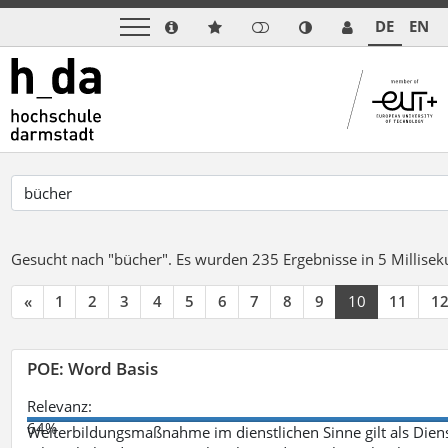
DE
EN
Gesucht nach "bücher".
Es wurden 235 Ergebnisse in 5 Millise
«
1
2
3
4
5
6
7
8
9
10
11
1
POE: Word Basis
Relevanz:
64%
Weiterbildungsmaßnahme im dienstlichen Sinne gilt als Dien