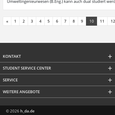
Umweltingenieurwesen (B.Eng.) kann auch dual studiert wer
«
1
2
3
4
5
6
7
8
9
10
11
1
KONTAKT
STUDENT SERVICE CENTER
SERVICE
WEITERE ANGEBOTE
© 2026
h_da.de