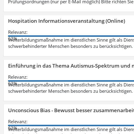
Prüfungsordnungen (nur per E-Mail möglich) Bitte richten Sie
Hospitation Informationsveranstaltung (Online)
Relevanz:
62%
Weiterbildungsmaßnahme im dienstlichen Sinne gilt als Dien
schwerbehinderter Menschen besonders zu berücksichtigen. Fa
Einführung in das Thema Autismus-Spektrum und m
Relevanz:
62%
Weiterbildungsmaßnahme im dienstlichen Sinne gilt als Dien
schwerbehinderter Menschen besonders zu berücksichtigen. Fa
Unconscious Bias - Bewusst besser zusammenarbeit
Relevanz:
62%
Weiterbildungsmaßnahme im dienstlichen Sinne gilt als Dien