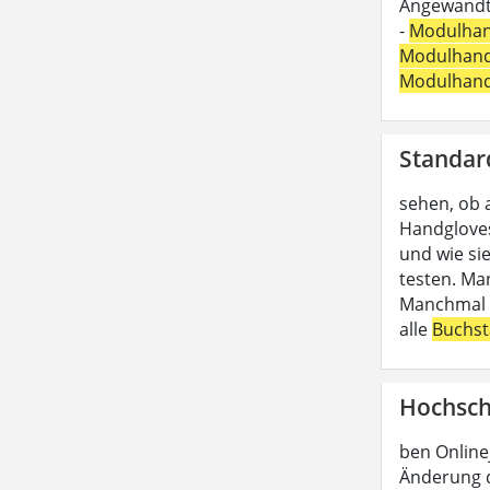
Angewandte
-
Modulha
Modulhan
Modulhan
Standar
sehen, ob 
Handgloves
und wie si
testen. Ma
Manchmal b
alle
Buchs
Hochsch
ben Online
Änderung d