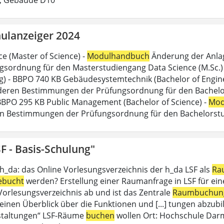
ulanzeiger 2024
ce (Master of Science) -
Modulhandbuch
Änderung der Anlag
gsordnung für den Masterstudiengang Data Science (M.Sc.) d
g) - BBPO 740 KB Gebäudesystemtechnik (Bachelor of Engine
eren Bestimmungen der Prüfungsordnung für den Bachelor
 BBPO 295 KB Public Management (Bachelor of Science) -
Mod
n Bestimmungen der Prüfungsordnung für den Bachelorstu
F - Basis-Schulung"
 h_da: das Online Vorlesungsverzeichnis der h_da LSF als
Ra
ebucht
werden? Erstellung einer Raumanfrage in LSF für eine 
 Vorlesungsverzeichnis ab und ist das Zentrale
Raumbuchun
einen Überblick über die Funktionen und [...] tungen abzubil
staltungen“ LSF-Räume
buchen
wollen Ort: Hochschule Dar