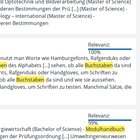
B Optotechnik und Bildverarbeitung (Master of Science)
deren Bestimmungen der Prü [...] (Master of Science) -
ogy – international (Master of Science) -
deren Bestimmungen
Relevanz:
100%
enutzt man Worte wie Hamburgefonts, Rafgenduks oder
ben
des Alphabets [...] sehen, ob alle
Buchstaben
da sind
ts, Rafgenduks oder Handgloves, um Schriften zu
 ob alle
Buchstaben
da sind und wie sie aussehen.
dgloves, um Schriften zu testen. Manchmal Sätze, die
Relevanz:
99%
iewirtschaft (Bachelor of Science) -
Modulhandbuch
en der Prüfungsordnung [...] Umweltingenieurwesen