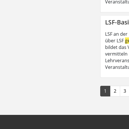
Veranstalt
LSF-Basi
LSF an der
über LSF
g
bildet das
vermitteln 
Lehrveran
Veranstalt
1
2
3