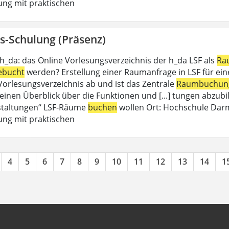
ung mit praktischen
s-Schulung (Präsenz)
 h_da: das Online Vorlesungsverzeichnis der h_da LSF als
Ra
ebucht
werden? Erstellung einer Raumanfrage in LSF für eine 
 Vorlesungsverzeichnis ab und ist das Zentrale
Raumbuchun
einen Überblick über die Funktionen und [...] tungen abzubil
staltungen“ LSF-Räume
buchen
wollen Ort: Hochschule Dar
ung mit praktischen
4
5
6
7
8
9
10
11
12
13
14
1