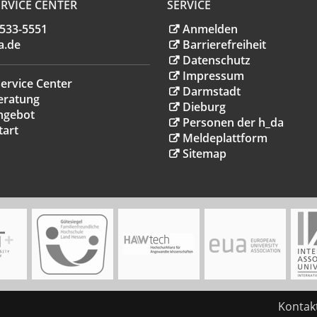
RVICE CENTER
SERVICE
.533-5551
Anmelden
a
.
de
Barrierefreiheit
Datenschutz
Impressum
ervice Center
Darmstadt
eratung
Dieburg
ngebot
Personen der h_da
tart
Meldeplattform
Sitemap
Kontak