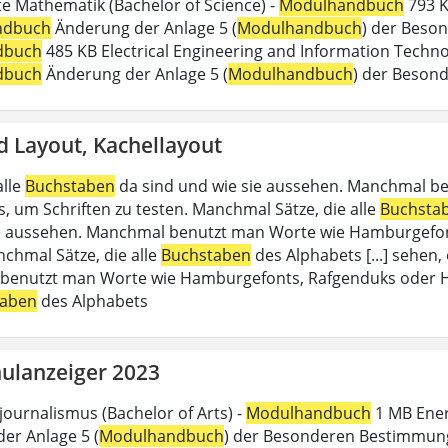
 Mathematik (Bachelor of Science) -
Modulhandbuch
793 K
ndbuch
Änderung der Anlage 5 (
Modulhandbuch
) der Beson
dbuch
485 KB Electrical Engineering and Information Technol
dbuch
Änderung der Anlage 5 (
Modulhandbuch
) der Beson
d Layout, Kachellayout
alle
Buchstaben
da sind und wie sie aussehen. Manchmal b
, um Schriften zu testen. Manchmal Sätze, die alle
Buchsta
e aussehen. Manchmal benutzt man Worte wie Hamburgefon
nchmal Sätze, die alle
Buchstaben
des Alphabets [...] sehen,
enutzt man Worte wie Hamburgefonts, Rafgenduks oder Han
taben
des Alphabets
ulanzeiger 2023
journalismus (Bachelor of Arts) -
Modulhandbuch
1 MB Energ
er Anlage 5 (
Modulhandbuch
) der Besonderen Bestimmung