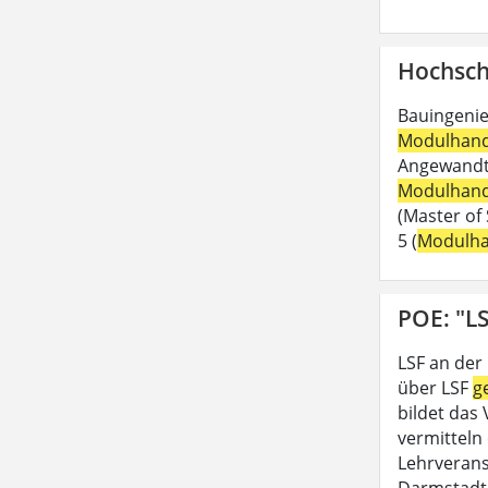
Hochsch
Bauingenie
Modulhan
Angewandte
Modulhan
(Master of 
5 (
Modulh
POE: "LS
LSF an der
über LSF
g
bildet das
vermitteln 
Lehrveran
Darmstadt