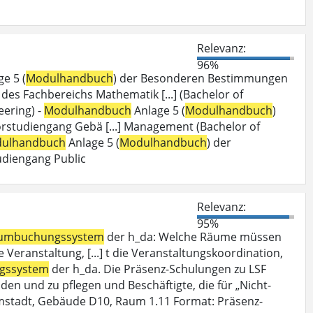
Relevanz:
96%
e 5 (
Modulhandbuch
) der Besonderen Bestimmungen
es Fachbereichs Mathematik [...] (Bachelor of
ering) -
Modulhandbuch
Anlage 5 (
Modulhandbuch
)
studiengang Gebä [...] Management (Bachelor of
ulhandbuch
Anlage 5 (
Modulhandbuch
) der
diengang Public
Relevanz:
95%
umbuchungssystem
der h_da: Welche Räume müssen
Veranstaltung, [...] t die Veranstaltungskoordination,
gssystem
der h_da. Die Präsenz-Schulungen zu LSF
den und zu pflegen und Beschäftigte, die für „Nicht-
mstadt, Gebäude D10, Raum 1.11 Format: Präsenz-