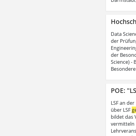
Hochsch
Data Scien
der Prüfun
Engineerin
der Besond
Science) -
Besondere
POE: "LS
LSF an der
über LSF
g
bildet das
vermitteln 
Lehrveran