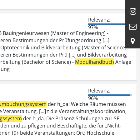

Relevanz:

97%
 Bauingenieurwesen (Master of Engineering) -
deren Bestimmungen der Prüfungsordnung [...]

Optotechnik und Bildverarbeitung (Master of Science) -
eren Bestimmungen der Prü [...] und Bildverarbeitung
beitung (Bachelor of Science) -
Modulhandbuch
Anlage
nung
Relevanz:
96%
umbuchungssystem
der h_da: Welche Räume müssen
Veranstaltung, [...] t die Veranstaltungskoordination,
gssystem
der h_da. Die Präsenz-Schulungen zu LSF
den und zu pflegen und Beschäftigte, die für „Nicht-
onen für beide Veranstaltungen: Ort: Hochschule