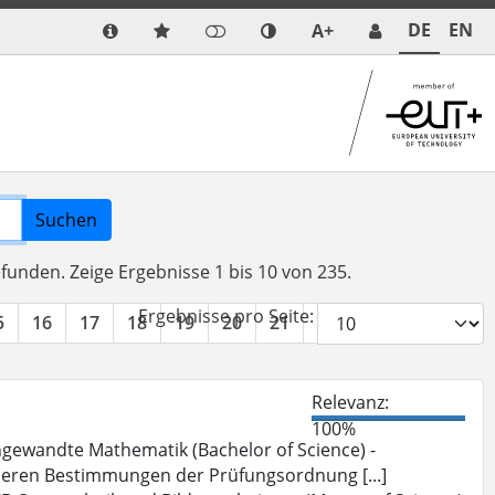
DE
EN
A+
Suchen
efunden.
Zeige Ergebnisse 1 bis 10 von 235.
Ergebnisse pro Seite:
5
16
17
18
19
20
21
22
23
24
»
Relevanz:
100%
gewandte Mathematik (Bachelor of Science) -
deren Bestimmungen der Prüfungsordnung [...]