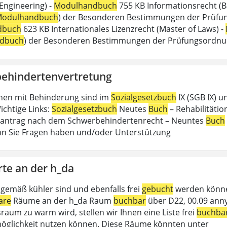
 Engineering) -
Modulhandbuch
755 KB Informationsrecht (B
odulhandbuch
) der Besonderen Bestimmungen der Prüfungs
dbuch
623 KB Internationales Lizenzrecht (Master of Laws) -
dbuch
) der Besonderen Bestimmungen der Prüfungsordn
ehindertenvertretung
hen mit Behinderung sind im
Sozialgesetzbuch
IX (SGB IX) u
ichtige Links:
Sozialgesetzbuch
Neutes
Buch
– Rehabilitätion
antrag nach dem Schwerbehindertenrecht – Neuntes
Buch
n Sie Fragen haben und/oder Unterstützung
rte an der h_da
gemäß kühler sind und ebenfalls frei
gebucht
werden können
are
Räume an der h_da Raum
buchbar
über D22, 00.09 anny
raum zu warm wird, stellen wir Ihnen eine Liste frei
buchba
glichkeit nutzen können. Diese Räume könnten unter