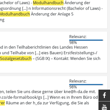
achelor of Laws) -
Modulhandbuch
Änderung der
ordnung [...] n Informationsrecht (Bachelor of Laws) -
Modulhandbuch
Änderung der Anlage 5
ung
Relevanz:
98%
nd in den Teilhaberichtlinien des Landes Hessen
 und Teilhabe von [...] eies Bauen) Erstfeststellungs-/
Sozialgesetzbuch
– (SGB IX) – Kontakt: Wenden Sie sich
Relevanz:
98%
, teilen Sie uns diese gerne über kne@h-da.de mit.

.co/de-formal/book/gs [...] Wenn es in Ihrem Büro oder
rer
Räume an der h_da zur Verfügung, die Sie als
