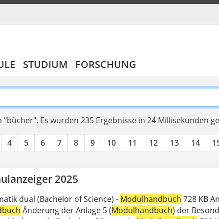
ULE
STUDIUM
FORSCHUNG
 "bücher".
Es wurden 235 Ergebnisse in 24 Millisekunden g
4
5
6
7
8
9
10
11
12
13
14
1
ulanzeiger 2025
atik dual (Bachelor of Science) -
Modulhandbuch
728 KB An
dbuch
Änderung der Anlage 5 (
Modulhandbuch
) der Beson