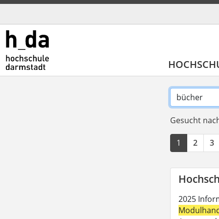
HOCHSCH
Gesucht nach
1
2
3
Hochsch
2025 Inform
Modulhan