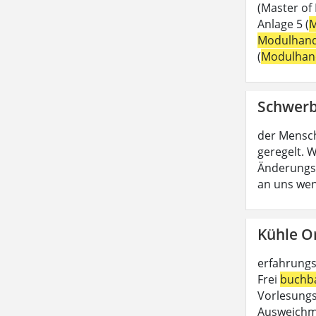
(Master of
Anlage 5 (
M
Modulhan
(
Modulhan
Schwerb
der Mensc
geregelt. W
Änderungs
an uns wen
Kühle O
erfahrungs
Frei
buchb
Vorlesungs
Ausweichmö