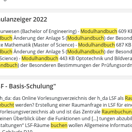
ulanzeiger 2022
urwesen (Bachelor of Engineering) -
Modulhandbuch
609 KB
dbuch
Änderung der Anlage 5 (
Modulhandbuch
) der Beson
 Mathematik (Master of Science) -
Modulhandbuch
687 KB 
dbuch
Änderung der Anlage 5 (
Modulhandbuch
) der Besond
Science) -
Modulhandbuch
443 KB Optotechnik und Bildverar
andbuch
) der Besonderen Bestimmungen der Prüfungsord
F - Basis-Schulung"
 h_da: das Online Vorlesungsverzeichnis der h_da LSF als
Ra
ebucht
werden? Erstellung einer Raumanfrage in LSF für eine 
 Vorlesungsverzeichnis ab und ist das Zentrale
Raumbuchun
einen Überblick über die Funktionen und [...] tungen abzubil
staltungen“ LSF-Räume
buchen
wollen Allgemeine Informati
, Gebäude D10