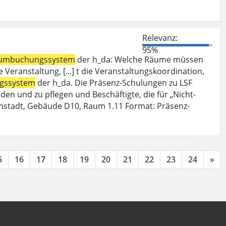
Relevanz:
95%
umbuchungssystem
der h_da: Welche Räume müssen
Veranstaltung, [...] t die Veranstaltungskoordination,
gssystem
der h_da. Die Präsenz-Schulungen zu LSF
den und zu pflegen und Beschäftigte, die für „Nicht-
mstadt, Gebäude D10, Raum 1.11 Format: Präsenz-
5
16
17
18
19
20
21
22
23
24
»