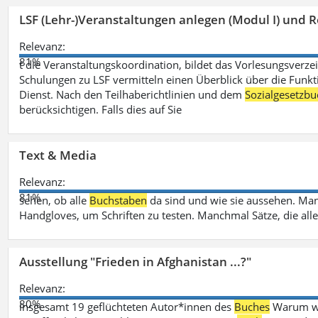
LSF (Lehr-)Veranstaltungen anlegen (Modul I) und R
Relevanz:
81%
t die Veranstaltungskoordination, bildet das Vorlesungsverze
Schulungen zu LSF vermitteln einen Überblick über die Funkt
Dienst. Nach den Teilhaberichtlinien und dem
Sozialgesetzbu
berücksichtigen. Falls dies auf Sie
Text & Media
Relevanz:
81%
sehen, ob alle
Buchstaben
da sind und wie sie aussehen. M
Handgloves, um Schriften zu testen. Manchmal Sätze, die all
Ausstellung "Frieden in Afghanistan ...?"
Relevanz:
80%
insgesamt 19 geflüchteten Autor*innen des
Buches
Warum wir