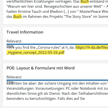
veröffentlichten Erzählungen vortragen. Das
Buch
entstand i
"Warum wir hier sind. Reisegeschichten aus unserer Welt" – A
hatten Kristine Tauch und Bledion [...] von " MasterPeace Wi
das
Buch
im Rahmen des Projekts "The Story Store" im Somm
Travel Information
Relevanz:
79%
Here you find the „Corona-rules“ at h_da:
https://h-da.de/fi
_Hygiene_concept_2022-05-26.pdf
POE: Layout & Formulare mit Word
Relevanz:
79%
beachten Sie aber: der sichere Umgang mit den Inhalten von
Veranstaltungen. Voraussetzungen: PC oder Notebook mit zu
dienstlichen Sinne gilt als Dienst. Nach den Teilhaberichtlin
besonders zu berücksichtigen. Falls dies auf Sie