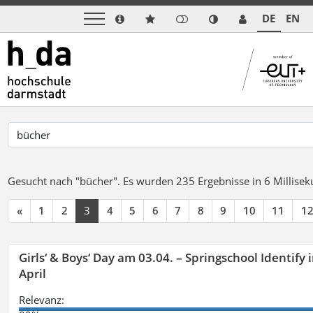
DE
EN
Gesucht nach "bücher".
Es wurden 235 Ergebnisse in 6 Millise
«
1
2
3
4
5
6
7
8
9
10
11
1
Girls‘ & Boys‘ Day am 03.04. – Springschool Identify
April
Relevanz: