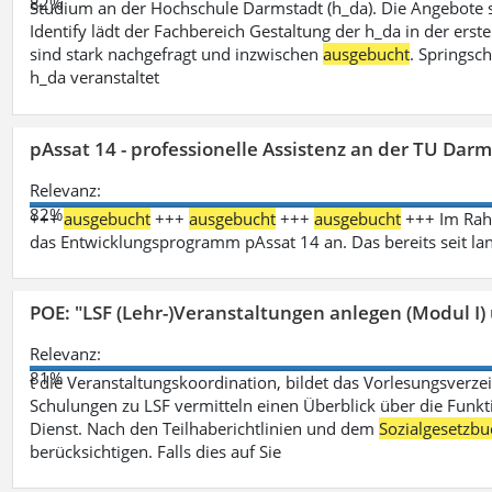
82%
Studium an der Hochschule Darmstadt (h_da). Die Angebote 
Identify lädt der Fachbereich Gestaltung der h_da in der ers
sind stark nachgefragt und inzwischen
ausgebucht
. Springsc
h_da veranstaltet
pAssat 14 - professionelle Assistenz an der TU Dar
Relevanz:
82%
+++
ausgebucht
+++
ausgebucht
+++
ausgebucht
+++ Im Rahm
das Entwicklungsprogramm pAssat 14 an. Das bereits seit l
POE: "LSF (Lehr-)Veranstaltungen anlegen (Modul I)
Relevanz:
81%
t die Veranstaltungskoordination, bildet das Vorlesungsverze
Schulungen zu LSF vermitteln einen Überblick über die Funkt
Dienst. Nach den Teilhaberichtlinien und dem
Sozialgesetzbu
berücksichtigen. Falls dies auf Sie