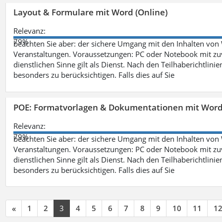
Layout & Formulare mit Word (Online)
Relevanz:
79%
beachten Sie aber: der sichere Umgang mit den Inhalten von
Veranstaltungen. Voraussetzungen: PC oder Notebook mit zu
dienstlichen Sinne gilt als Dienst. Nach den Teilhaberichtlin
besonders zu berücksichtigen. Falls dies auf Sie
POE: Formatvorlagen & Dokumentationen mit Wor
Relevanz:
79%
beachten Sie aber: der sichere Umgang mit den Inhalten von
Veranstaltungen. Voraussetzungen: PC oder Notebook mit zu
dienstlichen Sinne gilt als Dienst. Nach den Teilhaberichtlin
besonders zu berücksichtigen. Falls dies auf Sie
«
1
2
3
4
5
6
7
8
9
10
11
1