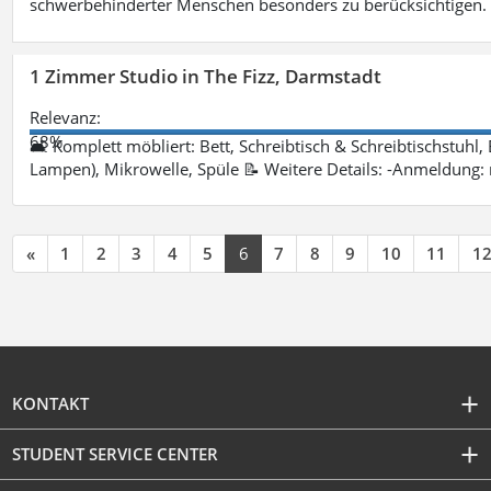
schwerbehinderter Menschen besonders zu berücksichtigen. Fa
1 Zimmer Studio in The Fizz, Darmstadt
Relevanz:
68%
🛋 Komplett möbliert: Bett, Schreibtisch & Schreibtischstuhl,
Lampen), Mikrowelle, Spüle 📝 Weitere Details: -Anmeldung:
«
1
2
3
4
5
6
7
8
9
10
11
1
KONTAKT
STUDENT SERVICE CENTER