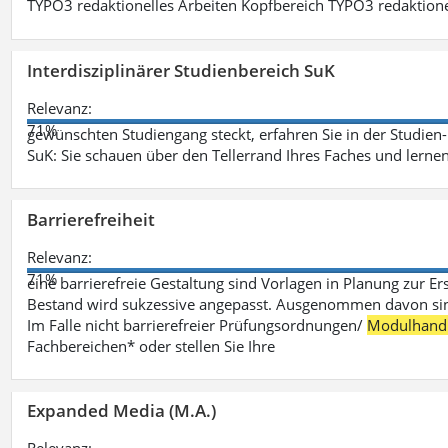
TYPO3 redaktionelles Arbeiten Kopfbereich TYPO3 redaktione
Interdisziplinärer Studienbereich SuK
Relevanz:
71%
gewünschten Studiengang steckt, erfahren Sie in der Studie
SuK: Sie schauen über den Tellerrand Ihres Faches und lern
Barrierefreiheit
Relevanz:
71%
eine barrierefreie Gestaltung sind Vorlagen in Planung zur Er
Bestand wird sukzessive angepasst. Ausgenommen davon sind D
Im Falle nicht barrierefreier Prüfungsordnungen/
Modulhand
Fachbereichen* oder stellen Sie Ihre
Expanded Media (M.A.)