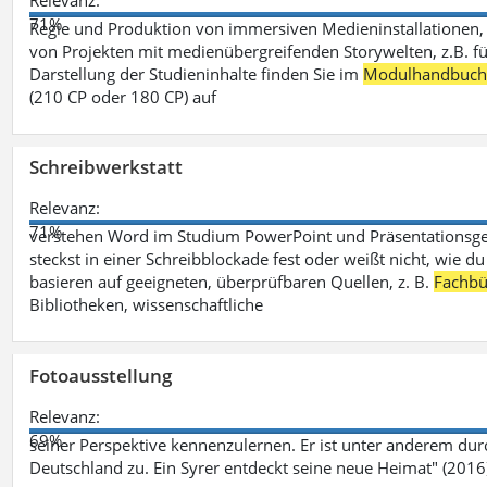
Relevanz:
71%
Regie und Produktion von immersiven Medieninstallationen, 
von Projekten mit medienübergreifenden Storywelten, z.B. für 
Darstellung der Studieninhalte finden Sie im
Modulhandbuc
(210 CP oder 180 CP) auf
Schreibwerkstatt
Relevanz:
71%
verstehen Word im Studium PowerPoint und Präsentationsges
steckst in einer Schreibblockade fest oder weißt nicht, wie du
basieren auf geeigneten, überprüfbaren Quellen, z. B.
Fachbü
Bibliotheken, wissenschaftliche
Fotoausstellung
Relevanz:
69%
seiner Perspektive kennenzulernen. Er ist unter anderem d
Deutschland zu. Ein Syrer entdeckt seine neue Heimat" (2016)