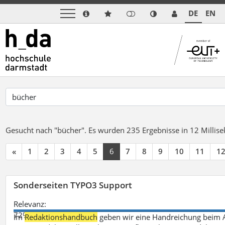
DE
EN
Gesucht nach "bücher".
Es wurden 235 Ergebnisse in 12 Milli
«
1
2
3
4
5
6
7
8
9
10
11
1
Sonderseiten TYPO3 Support
Relevanz:
72%
Im
Redaktionshandbuch
geben wir eine Handreichung beim A