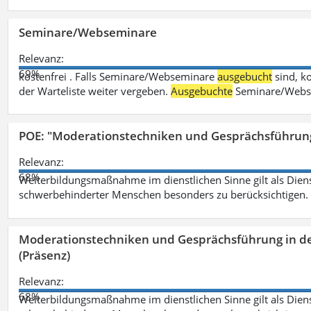
Seminare/Webseminare
Relevanz:
69%
kostenfrei . Falls Seminare/Webseminare
ausgebucht
sind, k
der Warteliste weiter vergeben.
Ausgebuchte
Seminare/Webse
POE: "Moderationstechniken und Gesprächsführung
Relevanz:
68%
Weiterbildungsmaßnahme im dienstlichen Sinne gilt als Dien
schwerbehinderter Menschen besonders zu berücksichtigen. Fa
Moderationstechniken und Gesprächsführung in d
(Präsenz)
Relevanz:
68%
Weiterbildungsmaßnahme im dienstlichen Sinne gilt als Dien