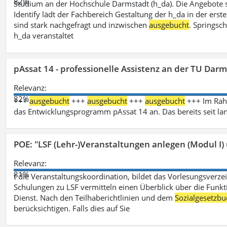
82%
Studium an der Hochschule Darmstadt (h_da). Die Angebote 
Identify lädt der Fachbereich Gestaltung der h_da in der ers
sind stark nachgefragt und inzwischen
ausgebucht
. Springsc
h_da veranstaltet
pAssat 14 - professionelle Assistenz an der TU Dar
Relevanz:
82%
+++
ausgebucht
+++
ausgebucht
+++
ausgebucht
+++ Im Rahm
das Entwicklungsprogramm pAssat 14 an. Das bereits seit l
POE: "LSF (Lehr-)Veranstaltungen anlegen (Modul I)
Relevanz:
81%
t die Veranstaltungskoordination, bildet das Vorlesungsverze
Schulungen zu LSF vermitteln einen Überblick über die Funkt
Dienst. Nach den Teilhaberichtlinien und dem
Sozialgesetzbu
berücksichtigen. Falls dies auf Sie