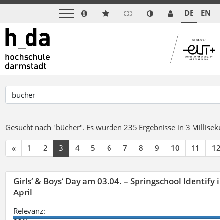
DE
EN
Gesucht nach "bücher".
Es wurden 235 Ergebnisse in 3 Millise
«
1
2
3
4
5
6
7
8
9
10
11
1
Girls‘ & Boys‘ Day am 03.04. – Springschool Identify
April
Relevanz: