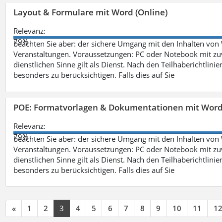
Layout & Formulare mit Word (Online)
Relevanz:
79%
beachten Sie aber: der sichere Umgang mit den Inhalten von
Veranstaltungen. Voraussetzungen: PC oder Notebook mit zu
dienstlichen Sinne gilt als Dienst. Nach den Teilhaberichtlin
besonders zu berücksichtigen. Falls dies auf Sie
POE: Formatvorlagen & Dokumentationen mit Wor
Relevanz:
79%
beachten Sie aber: der sichere Umgang mit den Inhalten von
Veranstaltungen. Voraussetzungen: PC oder Notebook mit zu
dienstlichen Sinne gilt als Dienst. Nach den Teilhaberichtlin
besonders zu berücksichtigen. Falls dies auf Sie
«
1
2
3
4
5
6
7
8
9
10
11
1