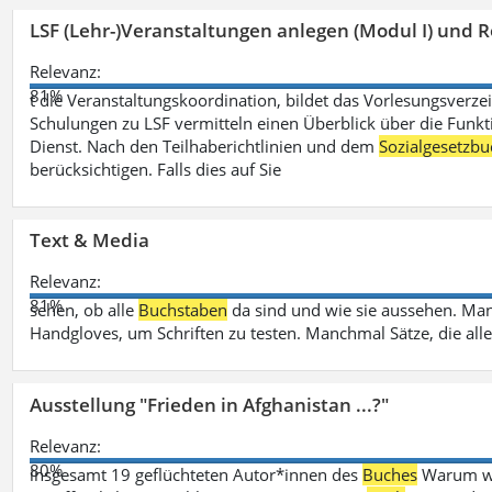
LSF (Lehr-)Veranstaltungen anlegen (Modul I) und R
Relevanz:
81%
t die Veranstaltungskoordination, bildet das Vorlesungsverze
Schulungen zu LSF vermitteln einen Überblick über die Funkt
Dienst. Nach den Teilhaberichtlinien und dem
Sozialgesetzbu
berücksichtigen. Falls dies auf Sie
Text & Media
Relevanz:
81%
sehen, ob alle
Buchstaben
da sind und wie sie aussehen. M
Handgloves, um Schriften zu testen. Manchmal Sätze, die all
Ausstellung "Frieden in Afghanistan ...?"
Relevanz:
80%
insgesamt 19 geflüchteten Autor*innen des
Buches
Warum wir