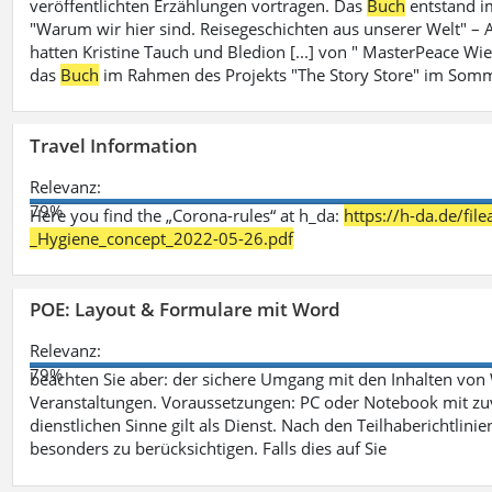
veröffentlichten Erzählungen vortragen. Das
Buch
entstand i
"Warum wir hier sind. Reisegeschichten aus unserer Welt" – A
hatten Kristine Tauch und Bledion [...] von " MasterPeace Wi
das
Buch
im Rahmen des Projekts "The Story Store" im Somm
Travel Information
Relevanz:
79%
Here you find the „Corona-rules“ at h_da:
https://h-da.de/fi
_Hygiene_concept_2022-05-26.pdf
POE: Layout & Formulare mit Word
Relevanz:
79%
beachten Sie aber: der sichere Umgang mit den Inhalten von
Veranstaltungen. Voraussetzungen: PC oder Notebook mit zu
dienstlichen Sinne gilt als Dienst. Nach den Teilhaberichtlin
besonders zu berücksichtigen. Falls dies auf Sie