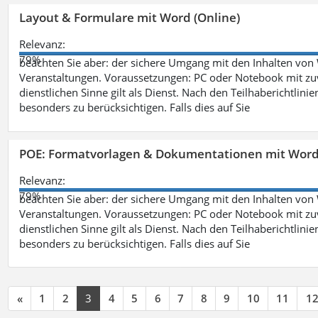
Layout & Formulare mit Word (Online)
Relevanz:
79%
beachten Sie aber: der sichere Umgang mit den Inhalten von
Veranstaltungen. Voraussetzungen: PC oder Notebook mit zu
dienstlichen Sinne gilt als Dienst. Nach den Teilhaberichtlin
besonders zu berücksichtigen. Falls dies auf Sie
POE: Formatvorlagen & Dokumentationen mit Wor
Relevanz:
79%
beachten Sie aber: der sichere Umgang mit den Inhalten von
Veranstaltungen. Voraussetzungen: PC oder Notebook mit zu
dienstlichen Sinne gilt als Dienst. Nach den Teilhaberichtlin
besonders zu berücksichtigen. Falls dies auf Sie
«
1
2
3
4
5
6
7
8
9
10
11
1