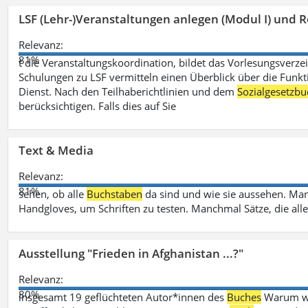
LSF (Lehr-)Veranstaltungen anlegen (Modul I) und R
Relevanz:
81%
t die Veranstaltungskoordination, bildet das Vorlesungsverze
Schulungen zu LSF vermitteln einen Überblick über die Funkt
Dienst. Nach den Teilhaberichtlinien und dem
Sozialgesetzbu
berücksichtigen. Falls dies auf Sie
Text & Media
Relevanz:
81%
sehen, ob alle
Buchstaben
da sind und wie sie aussehen. M
Handgloves, um Schriften zu testen. Manchmal Sätze, die all
Ausstellung "Frieden in Afghanistan ...?"
Relevanz:
80%
insgesamt 19 geflüchteten Autor*innen des
Buches
Warum wir