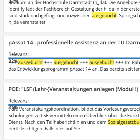
82%
Studium an der Hochschule Darmstadt (h_da). Die Angebote 
Identify lädt der Fachbereich Gestaltung der h_da in der ers
sind stark nachgefragt und inzwischen
ausgebucht
. Springsc
h_da veranstaltet
pAssat 14 - professionelle Assistenz an der TU Dar
Relevanz:
82%
+++
ausgebucht
+++
ausgebucht
+++
ausgebucht
+++ Im Rahm
das Entwicklungsprogramm pAssat 14 an. Das bereits seit l
POE: "LSF (Lehr-)Veranstaltungen anlegen (Modul I)
Relevanz:
81%
t die Veranstaltungskoordination, bildet das Vorlesungsverze
Schulungen zu LSF vermitteln einen Überblick über die Funkt
Dienst. Nach den Teilhaberichtlinien und dem
Sozialgesetzbu
berücksichtigen. Falls dies auf Sie