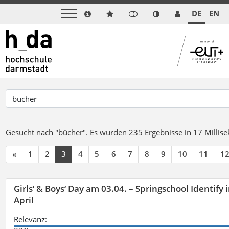
DE
EN
Gesucht nach "bücher".
Es wurden 235 Ergebnisse in 17 Milli
«
1
2
3
4
5
6
7
8
9
10
11
1
Girls‘ & Boys‘ Day am 03.04. – Springschool Identify
April
Relevanz: