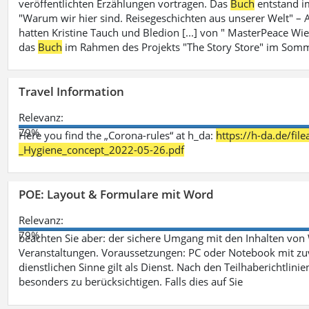
veröffentlichten Erzählungen vortragen. Das
Buch
entstand i
"Warum wir hier sind. Reisegeschichten aus unserer Welt" – A
hatten Kristine Tauch und Bledion [...] von " MasterPeace Wi
das
Buch
im Rahmen des Projekts "The Story Store" im Somm
Travel Information
Relevanz:
79%
Here you find the „Corona-rules“ at h_da:
https://h-da.de/fi
_Hygiene_concept_2022-05-26.pdf
POE: Layout & Formulare mit Word
Relevanz:
79%
beachten Sie aber: der sichere Umgang mit den Inhalten von
Veranstaltungen. Voraussetzungen: PC oder Notebook mit zu
dienstlichen Sinne gilt als Dienst. Nach den Teilhaberichtlin
besonders zu berücksichtigen. Falls dies auf Sie