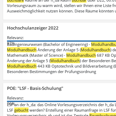
buchbare
Räume an der h_da Raum
buchbar
über D22, 00.09
Vorlesungsraum zu warm wird, stellen wir Ihnen eine Liste fr
Ausweichmöglichkeit nutzen können. Diese Räume könnten 
Hochschulanzeiger 2022
Relevanz:
97%
Bauingenieurwesen (Bachelor of Engineering) -
Modulhandb
Modulhandbuch
Änderung der Anlage 5 (
Modulhandbuch
) 
Mathematik (Master of Science) -
Modulhandbuch
687 KB Opt
Änderung der Anlage 5 (
Modulhandbuch
) der Besonderen Bes
Modulhandbuch
443 KB Optotechnik und Bildverarbeitung (B
Besonderen Bestimmungen der Prüfungsordnung
POE: "LSF - Basis-Schulung"
Relevanz:
96%
LSF an der h_da: das Online Vorlesungsverzeichnis der h_da 
LSF
gebucht
werden? Erstellung einer Raumanfrage in LSF für e
Vorlesungsverzeichnis ab und ist das Zentrale
Raumbuchung