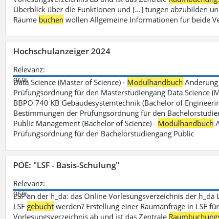
Überblick über die Funktionen und [...] tungen abzubilden un
Räume
buchen
wollen Allgemeine Informationen für beide V
Hochschulanzeiger 2024
Relevanz:
96%
Data Science (Master of Science) -
Modulhandbuch
Änderung 
Prüfungsordnung für den Masterstudiengang Data Science (M.S
BBPO 740 KB Gebäudesystemtechnik (Bachelor of Engineerin
Bestimmungen der Prüfungsordnung für den Bachelorstudien
Public Management (Bachelor of Science) -
Modulhandbuch
A
Prüfungsordnung für den Bachelorstudiengang Public
POE: "LSF - Basis-Schulung"
Relevanz:
95%
LSF an der h_da: das Online Vorlesungsverzeichnis der h_da 
LSF
gebucht
werden? Erstellung einer Raumanfrage in LSF für e
Vorlesungsverzeichnis ab und ist das Zentrale
Raumbuchung