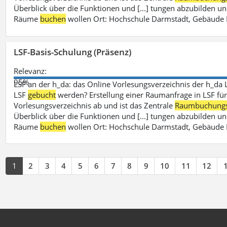
Überblick über die Funktionen und [...] tungen abzubilden un
Räume
buchen
wollen Ort: Hochschule Darmstadt, Gebäude 
LSF-Basis-Schulung (Präsenz)
Relevanz:
95%
LSF an der h_da: das Online Vorlesungsverzeichnis der h_da 
LSF
gebucht
werden? Erstellung einer Raumanfrage in LSF für e
Vorlesungsverzeichnis ab und ist das Zentrale
Raumbuchung
Überblick über die Funktionen und [...] tungen abzubilden un
Räume
buchen
wollen Ort: Hochschule Darmstadt, Gebäude 
1
2
3
4
5
6
7
8
9
10
11
12