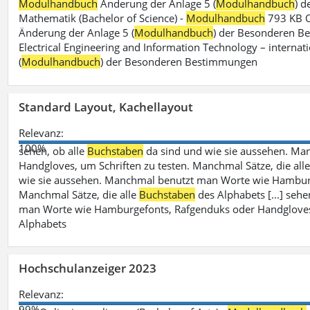
Modulhandbuch
Änderung der Anlage 5 (
Modulhandbuch
) 
Mathematik (Bachelor of Science) -
Modulhandbuch
793 KB O
Änderung der Anlage 5 (
Modulhandbuch
) der Besonderen Bes
Electrical Engineering and Information Technology – internati
(
Modulhandbuch
) der Besonderen Bestimmungen
Standard Layout, Kachellayout
Relevanz:
100%
sehen, ob alle
Buchstaben
da sind und wie sie aussehen. M
Handgloves, um Schriften zu testen. Manchmal Sätze, die all
wie sie aussehen. Manchmal benutzt man Worte wie Hamburg
Manchmal Sätze, die alle
Buchstaben
des Alphabets [...] sehe
man Worte wie Hamburgefonts, Rafgenduks oder Handgloves, 
Alphabets
Hochschulanzeiger 2023
Relevanz:
99%