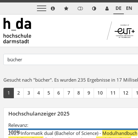
DE
EN
Gesucht nach "bücher".
Es wurden 235 Ergebnisse in 17 Milli
1
2
3
4
5
6
7
8
9
10
11
12
Hochschulanzeiger 2025
Relevanz:
100%
2025 Informatik dual (Bachelor of Science) -
Modulhandbuch