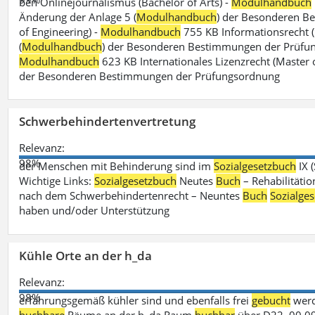
ben Onlinejournalismus (Bachelor of Arts) -
Modulhandbuch
Änderung der Anlage 5 (
Modulhandbuch
) der Besonderen B
of Engineering) -
Modulhandbuch
755 KB Informationsrecht (
(
Modulhandbuch
) der Besonderen Bestimmungen der Prüfungs
Modulhandbuch
623 KB Internationales Lizenzrecht (Master 
der Besonderen Bestimmungen der Prüfungsordnung
Schwerbehindertenvertretung
Relevanz:
98%
der Menschen mit Behinderung sind im
Sozialgesetzbuch
IX 
Wichtige Links:
Sozialgesetzbuch
Neutes
Buch
– Rehabilitätio
nach dem Schwerbehindertenrecht – Neuntes
Buch
Sozialge
haben und/oder Unterstützung
Kühle Orte an der h_da
Relevanz:
98%
erfahrungsgemäß kühler sind und ebenfalls frei
gebucht
werd