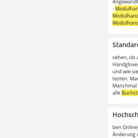
Angewandte
-
Modulha
Modulhan
Modulhan
Standar
sehen, ob 
Handgloves
und wie si
testen. Ma
Manchmal b
alle
Buchs
Hochsch
ben Online
Änderung d