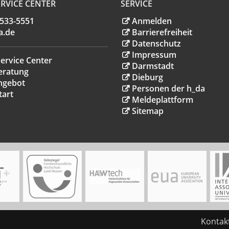
RVICE CENTER
SERVICE
.533-5551
Anmelden
a
.
de
Barrierefreiheit
Datenschutz
Impressum
ervice Center
Darmstadt
eratung
Dieburg
ngebot
Personen der h_da
tart
Meldeplattform
Sitemap
Kontak