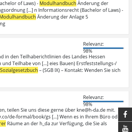
achelor of Laws) -
Modulhandbuch
Änderung der
ordnung [...] n Informationsrecht (Bachelor of Laws) -
Modulhandbuch
Änderung der Anlage 5
ung
Relevanz:
98%
nd in den Teilhaberichtlinien des Landes Hessen
 und Teilhabe von [...] eies Bauen) Erstfeststellungs-/
Sozialgesetzbuch
– (SGB IX) – Kontakt: Wenden Sie sich
Relevanz:
98%
, teilen Sie uns diese gerne über kne@h-da.de mit.

.co/de-formal/book/gs [...] Wenn es in Ihrem Büro oder
rer
Räume an der h_da zur Verfügung, die Sie als
