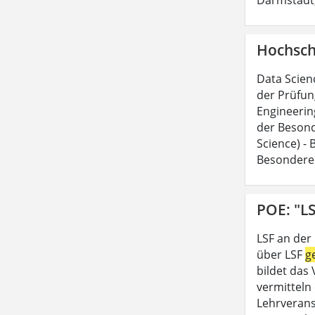
Hochsch
Data Scien
der Prüfun
Engineerin
der Besond
Science) -
Besondere
POE: "LS
LSF an der
über LSF
g
bildet das
vermitteln 
Lehrveran