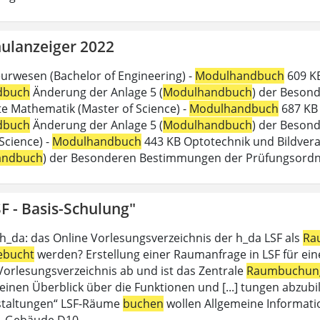
ulanzeiger 2022
urwesen (Bachelor of Engineering) -
Modulhandbuch
609 KB
dbuch
Änderung der Anlage 5 (
Modulhandbuch
) der Beson
 Mathematik (Master of Science) -
Modulhandbuch
687 KB 
dbuch
Änderung der Anlage 5 (
Modulhandbuch
) der Besond
Science) -
Modulhandbuch
443 KB Optotechnik und Bildverar
andbuch
) der Besonderen Bestimmungen der Prüfungsord
F - Basis-Schulung"
 h_da: das Online Vorlesungsverzeichnis der h_da LSF als
Ra
ebucht
werden? Erstellung einer Raumanfrage in LSF für eine 
 Vorlesungsverzeichnis ab und ist das Zentrale
Raumbuchun
einen Überblick über die Funktionen und [...] tungen abzubil
staltungen“ LSF-Räume
buchen
wollen Allgemeine Informati
, Gebäude D10