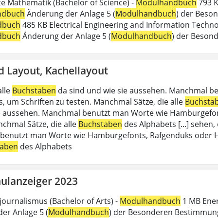
 Mathematik (Bachelor of Science) -
Modulhandbuch
793 K
ndbuch
Änderung der Anlage 5 (
Modulhandbuch
) der Beson
dbuch
485 KB Electrical Engineering and Information Technol
dbuch
Änderung der Anlage 5 (
Modulhandbuch
) der Beson
d Layout, Kachellayout
alle
Buchstaben
da sind und wie sie aussehen. Manchmal b
, um Schriften zu testen. Manchmal Sätze, die alle
Buchsta
e aussehen. Manchmal benutzt man Worte wie Hamburgefon
nchmal Sätze, die alle
Buchstaben
des Alphabets [...] sehen,
enutzt man Worte wie Hamburgefonts, Rafgenduks oder Han
taben
des Alphabets
ulanzeiger 2023
journalismus (Bachelor of Arts) -
Modulhandbuch
1 MB Energ
er Anlage 5 (
Modulhandbuch
) der Besonderen Bestimmung