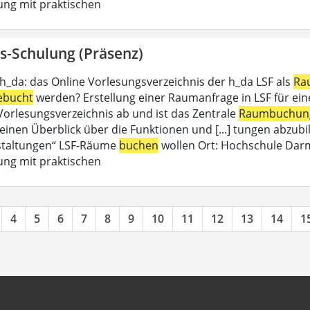
ung mit praktischen
s-Schulung (Präsenz)
 h_da: das Online Vorlesungsverzeichnis der h_da LSF als
Ra
ebucht
werden? Erstellung einer Raumanfrage in LSF für eine 
 Vorlesungsverzeichnis ab und ist das Zentrale
Raumbuchun
einen Überblick über die Funktionen und [...] tungen abzubil
staltungen“ LSF-Räume
buchen
wollen Ort: Hochschule Dar
ung mit praktischen
4
5
6
7
8
9
10
11
12
13
14
1