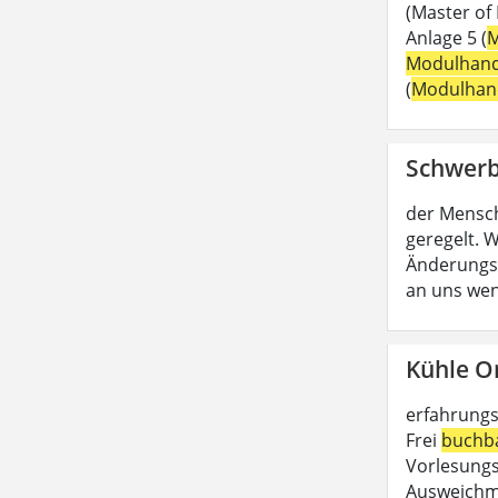
(Master of
Anlage 5 (
M
Modulhan
(
Modulhan
Schwerb
der Mensc
geregelt. W
Änderungs
an uns wen
Kühle O
erfahrungs
Frei
buchb
Vorlesungs
Ausweichmö