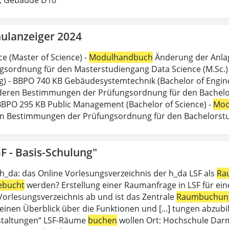
ulanzeiger 2024
ce (Master of Science) -
Modulhandbuch
Änderung der Anlag
gsordnung für den Masterstudiengang Data Science (M.Sc.) d
g) - BBPO 740 KB Gebäudesystemtechnik (Bachelor of Engine
eren Bestimmungen der Prüfungsordnung für den Bachelor
 BBPO 295 KB Public Management (Bachelor of Science) -
Mod
n Bestimmungen der Prüfungsordnung für den Bachelorstu
F - Basis-Schulung"
 h_da: das Online Vorlesungsverzeichnis der h_da LSF als
Ra
ebucht
werden? Erstellung einer Raumanfrage in LSF für eine 
 Vorlesungsverzeichnis ab und ist das Zentrale
Raumbuchun
einen Überblick über die Funktionen und [...] tungen abzubil
staltungen“ LSF-Räume
buchen
wollen Ort: Hochschule Dar