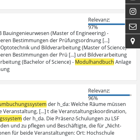

Relevanz:

97%
 Bauingenieurwesen (Master of Engineering) -
deren Bestimmungen der Prüfungsordnung [...]

Optotechnik und Bildverarbeitung (Master of Science) -
eren Bestimmungen der Prü [...] und Bildverarbeitung
beitung (Bachelor of Science) -
Modulhandbuch
Anlage
nung
Relevanz:
96%
umbuchungssystem
der h_da: Welche Räume müssen
Veranstaltung, [...] t die Veranstaltungskoordination,
gssystem
der h_da. Die Präsenz-Schulungen zu LSF
den und zu pflegen und Beschäftigte, die für „Nicht-
onen für beide Veranstaltungen: Ort: Hochschule