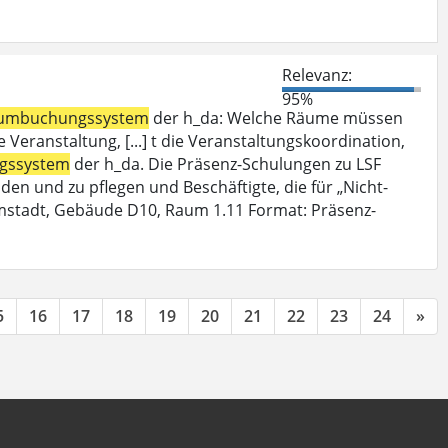
Relevanz:
95%
umbuchungssystem
der h_da: Welche Räume müssen
Veranstaltung, [...] t die Veranstaltungskoordination,
gssystem
der h_da. Die Präsenz-Schulungen zu LSF
den und zu pflegen und Beschäftigte, die für „Nicht-
mstadt, Gebäude D10, Raum 1.11 Format: Präsenz-
5
16
17
18
19
20
21
22
23
24
»