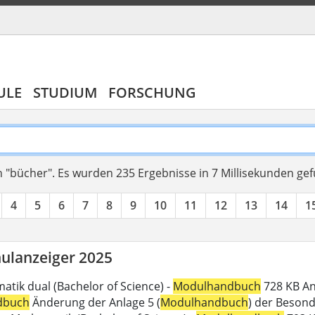
ULE
STUDIUM
FORSCHUNG
 "bücher".
Es wurden 235 Ergebnisse in 7 Millisekunden ge
4
5
6
7
8
9
10
11
12
13
14
1
ulanzeiger 2025
atik dual (Bachelor of Science) -
Modulhandbuch
728 KB An
dbuch
Änderung der Anlage 5 (
Modulhandbuch
) der Beson