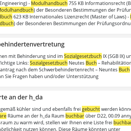
 Engineering) -
Modulhandbuch
755 KB Informationsrecht (B
odulhandbuch
) der Besonderen Bestimmungen der Prüfungs
dbuch
623 KB Internationales Lizenzrecht (Master of Laws) -
dbuch
) der Besonderen Bestimmungen der Prüfungsordn
ehindertenvertretung
hen mit Behinderung sind im
Sozialgesetzbuch
IX (SGB IX) u
ichtige Links:
Sozialgesetzbuch
Neutes
Buch
– Rehabilitätion
antrag nach dem Schwerbehindertenrecht – Neuntes
Buch
n Sie Fragen haben und/oder Unterstützung
rte an der h_da
gemäß kühler sind und ebenfalls frei
gebucht
werden können
are
Räume an der h_da Raum
buchbar
über D22, 00.09 anny
raum zu warm wird, stellen wir Ihnen eine Liste frei
buchba
glichkeit nutzen können. Diese Räume könnten unter