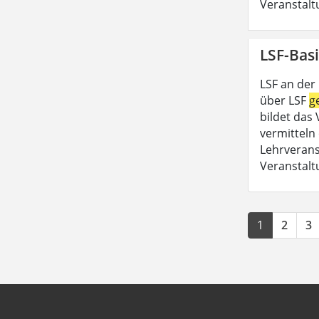
Veranstalt
LSF-Basi
LSF an der
über LSF
g
bildet das
vermitteln 
Lehrveran
Veranstalt
1
2
3