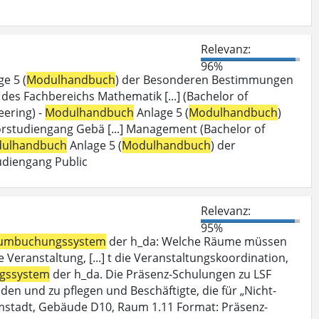
Relevanz:
96%
e 5 (
Modulhandbuch
) der Besonderen Bestimmungen
es Fachbereichs Mathematik [...] (Bachelor of
ering) -
Modulhandbuch
Anlage 5 (
Modulhandbuch
)
studiengang Gebä [...] Management (Bachelor of
ulhandbuch
Anlage 5 (
Modulhandbuch
) der
diengang Public
Relevanz:
95%
umbuchungssystem
der h_da: Welche Räume müssen
Veranstaltung, [...] t die Veranstaltungskoordination,
gssystem
der h_da. Die Präsenz-Schulungen zu LSF
den und zu pflegen und Beschäftigte, die für „Nicht-
mstadt, Gebäude D10, Raum 1.11 Format: Präsenz-