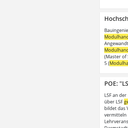
Hochsch
Bauingenie
Modulhan
Angewandte
Modulhan
(Master of 
5 (
Modulh
POE: "LS
LSF an der
über LSF
g
bildet das
vermitteln 
Lehrveran
Darmstadt