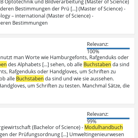
B Optotechnik und Bildverarbeitung (Master of Science)
deren Bestimmungen der Prü [...] (Master of Science) -
ogy – international (Master of Science) -
deren Bestimmungen
Relevanz:
100%
enutzt man Worte wie Hamburgefonts, Rafgenduks oder
ben
des Alphabets [...] sehen, ob alle
Buchstaben
da sind
ts, Rafgenduks oder Handgloves, um Schriften zu
 ob alle
Buchstaben
da sind und wie sie aussehen.
dgloves, um Schriften zu testen. Manchmal Sätze, die
Relevanz:
99%
iewirtschaft (Bachelor of Science) -
Modulhandbuch
en der Prüfungsordnung [...] Umweltingenieurwesen