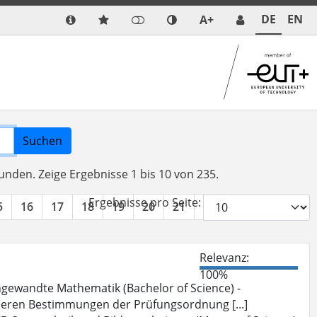
DE
EN
A+
Suchen
funden.
Zeige Ergebnisse 1 bis 10 von 235.
Ergebnisse pro Seite:
5
16
17
18
19
20
21
22
23
24
»
Relevanz:
100%
gewandte Mathematik (Bachelor of Science) -
deren Bestimmungen der Prüfungsordnung [...]