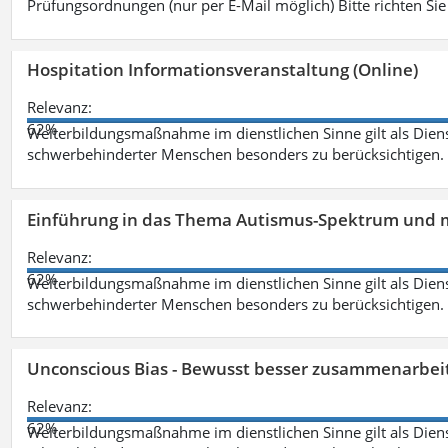
Prüfungsordnungen (nur per E-Mail möglich) Bitte richten Sie
Hospitation Informationsveranstaltung (Online)
Relevanz:
62%
Weiterbildungsmaßnahme im dienstlichen Sinne gilt als Dien
schwerbehinderter Menschen besonders zu berücksichtigen. Fa
Einführung in das Thema Autismus-Spektrum und m
Relevanz:
62%
Weiterbildungsmaßnahme im dienstlichen Sinne gilt als Dien
schwerbehinderter Menschen besonders zu berücksichtigen. Fa
Unconscious Bias - Bewusst besser zusammenarbeit
Relevanz:
62%
Weiterbildungsmaßnahme im dienstlichen Sinne gilt als Dien