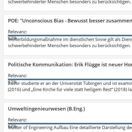
schwerbehinderter Menschen besonders zu berücksichtigen. Fa
POE: "Unconscious Bias - Bewusst besser zusamme
Relevanz:
62%
Weiterbildungsmaßnahme im dienstlichen Sinne gilt als Dien
schwerbehinderter Menschen besonders zu berücksichtigen. Fa
Politische Kommunikation: Erik Flügge ist neuer H
Relevanz:
62%
Zuvor studierte er an der Universität Tübingen und ist exami
(2016) und „Eine Kirche für viele statt heiligem Rest“ (2018) 
Umweltingenieurwesen (B.Eng.)
Relevanz:
62%
Master of Engineering Aufbau Eine detaillierte Darstellung de