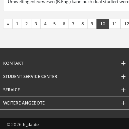
Umweltingenieurwesen (B.Eng.) kann auch dual studiert wer
«
1
2
3
4
5
6
7
8
9
10
11
1
KONTAKT
STUDENT SERVICE CENTER
SERVICE
WEITERE ANGEBOTE
© 2026
h_da.de