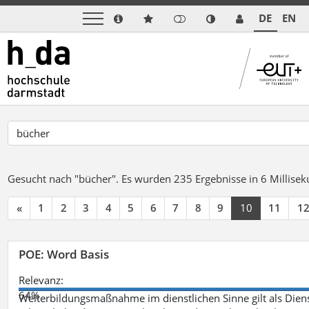
DE
EN
Gesucht nach "bücher".
Es wurden 235 Ergebnisse in 6 Millise
«
1
2
3
4
5
6
7
8
9
10
11
1
POE: Word Basis
Relevanz:
64%
Weiterbildungsmaßnahme im dienstlichen Sinne gilt als Dien