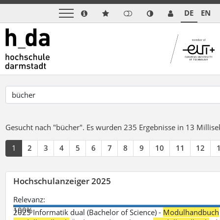
DE
EN
Gesucht nach "bücher".
Es wurden 235 Ergebnisse in 13 Milli
1
2
3
4
5
6
7
8
9
10
11
12
Hochschulanzeiger 2025
Relevanz:
100%
2025 Informatik dual (Bachelor of Science) -
Modulhandbuch