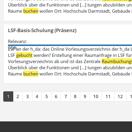
Überblick über die Funktionen und [...] tungen abzubilden un
Räume
buchen
wollen Ort: Hochschule Darmstadt, Gebäude 
LSF-Basis-Schulung (Präsenz)
Relevanz:
95%
LSF an der h_da: das Online Vorlesungsverzeichnis der h_da 
LSF
gebucht
werden? Erstellung einer Raumanfrage in LSF für e
Vorlesungsverzeichnis ab und ist das Zentrale
Raumbuchung
Überblick über die Funktionen und [...] tungen abzubilden un
Räume
buchen
wollen Ort: Hochschule Darmstadt, Gebäude 
1
2
3
4
5
6
7
8
9
10
11
12