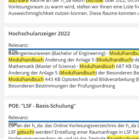
buchbare
Räume an der h_da Raum
buchbar
über D22, 00.09
Vorlesungsraum zu warm wird, stellen wir Ihnen eine Liste fr
Ausweichmöglichkeit nutzen können. Diese Räume könnten 
Hochschulanzeiger 2022
Relevanz:
97%
Bauingenieurwesen (Bachelor of Engineering) -
Modulhandb
Modulhandbuch
Änderung der Anlage 5 (
Modulhandbuch
) 
Mathematik (Master of Science) -
Modulhandbuch
687 KB Opt
Änderung der Anlage 5 (
Modulhandbuch
) der Besonderen Bes
Modulhandbuch
443 KB Optotechnik und Bildverarbeitung (B
Besonderen Bestimmungen der Prüfungsordnung
POE: "LSF - Basis-Schulung"
Relevanz:
96%
LSF an der h_da: das Online Vorlesungsverzeichnis der h_da 
LSF
gebucht
werden? Erstellung einer Raumanfrage in LSF für e
Vorlesungsverzeichnis ab und ist das Zentrale
Raumbuchung