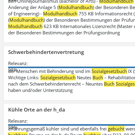
ben Onlinejournalismus (Bachelor of Arts) -
Modulhandbuch
Änderung der Anlage 5 (
Modulhandbuch
) der Besonderen B
of Engineering) -
Modulhandbuch
755 KB Informationsrecht (
(
Modulhandbuch
) der Besonderen Bestimmungen der Prüfungs
Modulhandbuch
623 KB Internationales Lizenzrecht (Master 
der Besonderen Bestimmungen der Prüfungsordnung
Schwerbehindertenvertretung
Relevanz:
98%
der Menschen mit Behinderung sind im
Sozialgesetzbuch
IX 
Wichtige Links:
Sozialgesetzbuch
Neutes
Buch
– Rehabilitätio
nach dem Schwerbehindertenrecht – Neuntes
Buch
Sozialge
haben und/oder Unterstützung
Kühle Orte an der h_da
Relevanz:
98%
erfahrungsgemäß kühler sind und ebenfalls frei
gebucht
werd