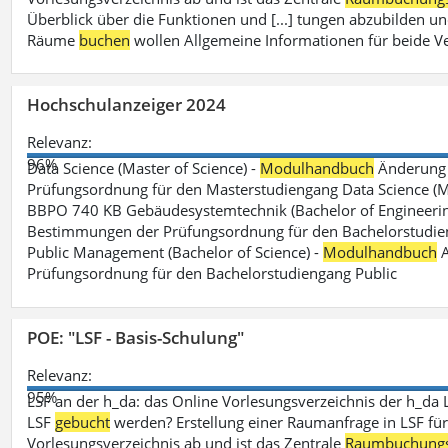
Überblick über die Funktionen und [...] tungen abzubilden un
Räume
buchen
wollen Allgemeine Informationen für beide V
Hochschulanzeiger 2024
Relevanz:
96%
Data Science (Master of Science) -
Modulhandbuch
Änderung 
Prüfungsordnung für den Masterstudiengang Data Science (M.S
BBPO 740 KB Gebäudesystemtechnik (Bachelor of Engineerin
Bestimmungen der Prüfungsordnung für den Bachelorstudien
Public Management (Bachelor of Science) -
Modulhandbuch
A
Prüfungsordnung für den Bachelorstudiengang Public
POE: "LSF - Basis-Schulung"
Relevanz:
95%
LSF an der h_da: das Online Vorlesungsverzeichnis der h_da 
LSF
gebucht
werden? Erstellung einer Raumanfrage in LSF für e
Vorlesungsverzeichnis ab und ist das Zentrale
Raumbuchung