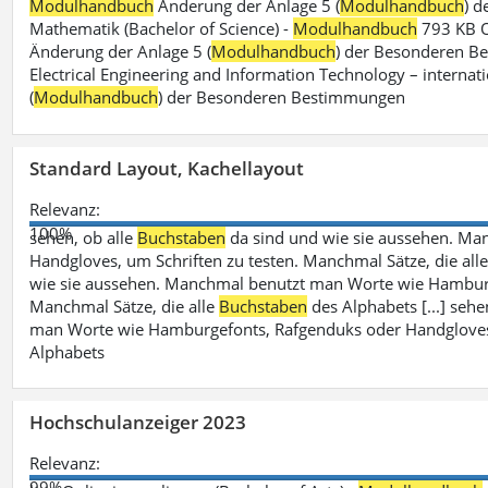
Modulhandbuch
Änderung der Anlage 5 (
Modulhandbuch
) 
Mathematik (Bachelor of Science) -
Modulhandbuch
793 KB O
Änderung der Anlage 5 (
Modulhandbuch
) der Besonderen Bes
Electrical Engineering and Information Technology – internati
(
Modulhandbuch
) der Besonderen Bestimmungen
Standard Layout, Kachellayout
Relevanz:
100%
sehen, ob alle
Buchstaben
da sind und wie sie aussehen. M
Handgloves, um Schriften zu testen. Manchmal Sätze, die all
wie sie aussehen. Manchmal benutzt man Worte wie Hamburg
Manchmal Sätze, die alle
Buchstaben
des Alphabets [...] sehe
man Worte wie Hamburgefonts, Rafgenduks oder Handgloves, 
Alphabets
Hochschulanzeiger 2023
Relevanz:
99%