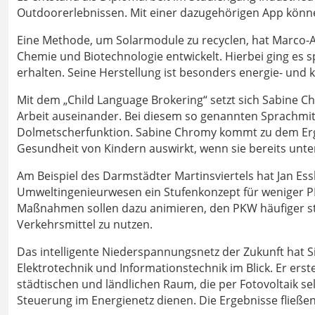
Outdoorerlebnissen. Mit einer dazugehörigen App könn
Eine Methode, um Solarmodule zu recyclen, hat Marco-A
Chemie und Biotechnologie entwickelt. Hierbei ging es s
erhalten. Seine Herstellung ist besonders energie- und k
Mit dem „Child Language Brokering“ setzt sich Sabine Ch
Arbeit auseinander. Bei diesem so genannten Sprachmitt
Dolmetscherfunktion. Sabine Chromy kommt zu dem Ergeb
Gesundheit von Kindern auswirkt, wenn sie bereits un
Am Beispiel des Darmstädter Martinsviertels hat Jan Ess
Umweltingenieurwesen ein Stufenkonzept für weniger P
Maßnahmen sollen dazu animieren, den PKW häufiger ste
Verkehrsmittel zu nutzen.
Das intelligente Niederspannungsnetz der Zukunft hat S
Elektrotechnik und Informationstechnik im Blick. Er erst
städtischen und ländlichen Raum, die per Fotovoltaik sel
Steuerung im Energienetz dienen. Die Ergebnisse fließe