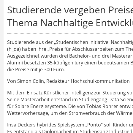
Studierende vergeben Preis
Thema Nachhaltige Entwick
Studierende aus der „Studentischen Initiative: Nachhalt
(h_da) haben ihre „Preise für Abschlussarbeiten zum Th
Ausgezeichnet wurden drei Bachelor- und drei Masterar
Alumni besetzten 35-köpfigen Jury einen bedeutsamen Bei
die Preise mit je 300 Euro.
Von Simon Colin, Redakteur Hochschulkommunikation
Mit dem Einsatz Künstlicher Intelligenz zur Steuerung 
Seine Masterarbeit entstand im Studiengang Data Scien
für Solare Energiesysteme. Die von Tobias Rohrer entw
Wettervorhersage, um den Stromverbrauch der Wärme
Insa Deckers hybrides Spielsystem „Ponto“ soll Kinder u
Es entstand als Diplomarbeit im Studiengang Industried