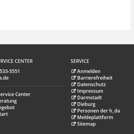
RVICE CENTER
SERVICE
.533-5551
Anmelden
a
.
de
Barrierefreiheit
Datenschutz
Impressum
ervice Center
Darmstadt
eratung
Dieburg
ngebot
Personen der h_da
tart
Meldeplattform
Sitemap