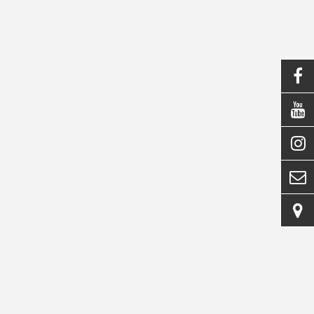




