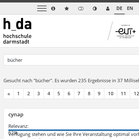
DE
EN
Gesucht nach "bücher".
Es wurden 235 Ergebnisse in 37 Milli
«
1
2
3
4
5
6
7
8
9
10
11
1
cynap
Relevanz:
52%
Verfügung stehen und wie Sie Ihre Veranstaltung optimal vo