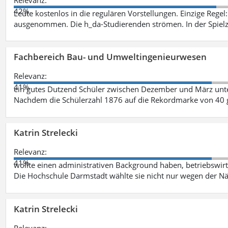
42%
Leute kostenlos in die regulären Vorstellungen. Einzige Regel
ausgenommen. Die h_da-Studierenden strömen. In der Spiel
Fachbereich Bau- und Umweltingenieurwesen
Relevanz:
41%
ein gutes Dutzend Schüler zwischen Dezember und März unt
Nachdem die Schülerzahl 1876 auf die Rekordmarke von 40 
Katrin Strelecki
Relevanz:
41%
wollte einen administrativen Background haben, betriebswir
Die Hochschule Darmstadt wählte sie nicht nur wegen der 
Katrin Strelecki
Relevanz: