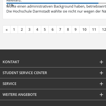
41%
wollte einen administrativen Background haben, betriebswir
Die Hochschule Darmstadt wählte sie nicht nur wegen der 
«
1
2
3
4
5
6
7
8
9
10
11
1
KONTAKT
STUDENT SERVICE CENTER
SERVICE
WEITERE ANGEBOTE