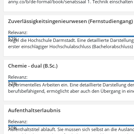
anny.co/b/de-formal/book/senatssaal 1. Technik einschalten 
Zuverlässigkeitsingenieurwesen (Fernstudiengang) 
Relevanz:
52%
Regel die Hochschule Darmstadt. Eine detaillierte Darstellung
erster einschlägiger Hochschulabschluss (Bachelorabschluss)
Chemie - dual (B.Sc.)
Relevanz:
52%
experimentelles Arbeiten ein. Eine detaillierte Darstellung de
berufsbefähigend, ermöglicht aber auch den Übergang in ei
Aufenthaltserlaubnis
Relevanz:
50%
Aufenthaltstitel abläuft. Sie müssen sich selbst an die Aus