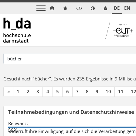
DE
EN
Gesucht nach "bücher".
Es wurden 235 Ergebnisse in 9 Millise
«
1
2
3
4
5
6
7
8
9
10
11
1
Teilnahmebedingungen und Datenschutzhinweise
Relevanz:
59%
widerruft ihre Einwilligung, auf die sich die Verarbeitung ge