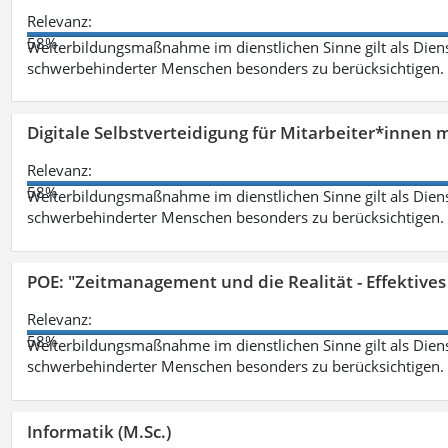
Relevanz:
58%
Weiterbildungsmaßnahme im dienstlichen Sinne gilt als Dien
schwerbehinderter Menschen besonders zu berücksichtigen. Fa
Digitale Selbstverteidigung für Mitarbeiter*innen 
Relevanz:
58%
Weiterbildungsmaßnahme im dienstlichen Sinne gilt als Dien
schwerbehinderter Menschen besonders zu berücksichtigen. Fa
POE: "Zeitmanagement und die Realität - Effektive
Relevanz:
58%
Weiterbildungsmaßnahme im dienstlichen Sinne gilt als Dien
schwerbehinderter Menschen besonders zu berücksichtigen. Fa
Informatik (M.Sc.)