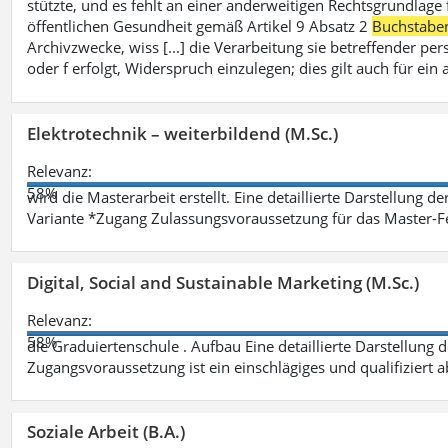
stützte, und es fehlt an einer anderweitigen Rechtsgrundlage 
öffentlichen Gesundheit gemäß Artikel 9 Absatz 2
Buchstabe
Archivzwecke, wiss [...] die Verarbeitung sie betreffender p
oder f erfolgt, Widerspruch einzulegen; dies gilt auch für ei
Elektrotechnik – weiterbildend (M.Sc.)
Relevanz:
58%
wird die Masterarbeit erstellt. Eine detaillierte Darstellung d
Variante *Zugang Zulassungsvoraussetzung für das Master-
Digital, Social and Sustainable Marketing (M.Sc.)
Relevanz:
58%
die Graduiertenschule . Aufbau Eine detaillierte Darstellung 
Zugangsvoraussetzung ist ein einschlägiges und qualifiziert 
Soziale Arbeit (B.A.)