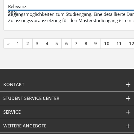
Relevanz:
58%
Zugangsmöglichkeiten zum Studiengang. Eine detaillierte Dar
Zulassungsvoraussetzung für den Masterstudiengang ist ein q
«
1
2
3
4
5
6
7
8
9
10
11
1
KONTAKT
STUDENT SERVICE CENTER
SERVICE
WEITERE ANGEBOTE