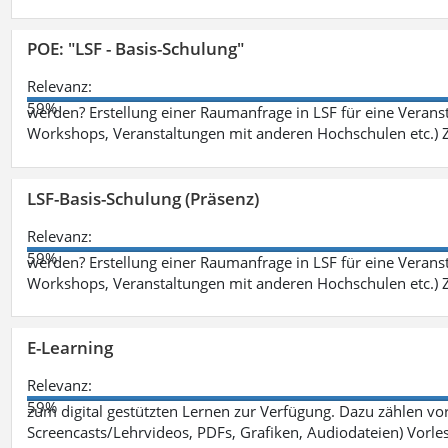
POE: "LSF - Basis-Schulung"
Relevanz:
59%
werden? Erstellung einer Raumanfrage in LSF für eine Veransta
Workshops, Veranstaltungen mit anderen Hochschulen etc.) Zi
LSF-Basis-Schulung (Präsenz)
Relevanz:
59%
werden? Erstellung einer Raumanfrage in LSF für eine Veransta
Workshops, Veranstaltungen mit anderen Hochschulen etc.) Zi
E-Learning
Relevanz:
59%
zum digital gestützten Lernen zur Verfügung. Dazu zählen vor 
Screencasts/Lehrvideos, PDFs, Grafiken, Audiodateien) Vorl