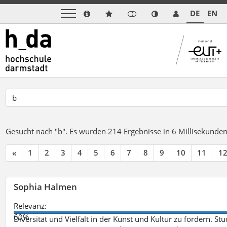
DE
EN
Gesucht nach "b".
Es wurden 214 Ergebnisse in 6 Millisekunde
«
1
2
3
4
5
6
7
8
9
10
11
1
Sophia Halmen
Relevanz:
60%
Diversität und Vielfalt in der Kunst und Kultur zu fördern. 