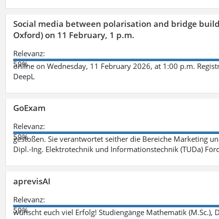
Social media between polarisation and bridge buildi
Oxford) on 11 February, 1 p.m.
Relevanz:
59%
online on Wednesday, 11 February 2026, at 1:00 p.m. Registr
DeepL
GoExam
Relevanz:
59%
gestoßen. Sie verantwortet seither die Bereiche Marketing 
Dipl.-Ing. Elektrotechnik und Informationstechnik (TUDa) F
aprevisAI
Relevanz:
59%
wünscht euch viel Erfolg! Studiengänge Mathematik (M.Sc.), Da