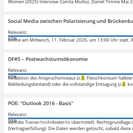
Women (2025) Interview Camila Muñoz, Daniel Timme Mai 
Social Media zwischen Polarisierung und Brückenbau
Relevanz:
60%
online am Mittwoch, 11. Februar 2026, um 13:00 Uhr statt. 
DF#5 – Postwachstumsökonomie
Relevanz:
60%
Reduktion des Anspruchsniveaus (z.
B
. Fleischkonsum halbier
Bekleidungsbestand) oder die vollständige Entsagung (z.
B
. k
POE: "Outlook 2016 - Basis"
Relevanz:
59%
den/die Trainer/in/Anbieter/in übermittelt. Rechtsgrundlage di
(Vertragserfüllung). Die Daten werden gelöscht, sobald diese 