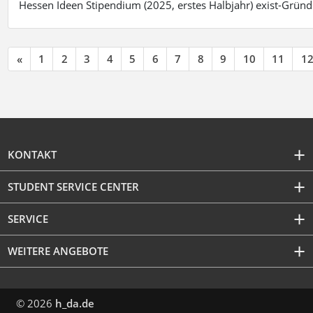
Hessen Ideen Stipendium (2025, erstes Halbjahr) exist-Grü
«
1
2
3
4
5
6
7
8
9
10
11
1
KONTAKT
STUDENT SERVICE CENTER
SERVICE
WEITERE ANGEBOTE
© 2026
h_da.de