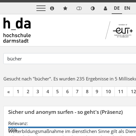
DE
EN
Gesucht nach "bücher".
Es wurden 235 Ergebnisse in 5 Millise
«
1
2
3
4
5
6
7
8
9
10
11
1
Sicher und anonym surfen - so geht's (Präsenz)
Relevanz:
59%
Weiterbildungsmaßnahme im dienstlichen Sinne gilt als Dien