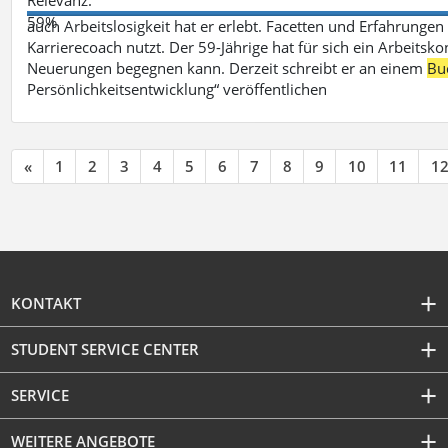
59%
auch Arbeitslosigkeit hat er erlebt. Facetten und Erfahrungen
Karrierecoach nutzt. Der 59-Jährige hat für sich ein Arbeitsk
Neuerungen begegnen kann. Derzeit schreibt er an einem
Bu
Persönlichkeitsentwicklung“ veröffentlichen
«
1
2
3
4
5
6
7
8
9
10
11
1
KONTAKT
STUDENT SERVICE CENTER
SERVICE
WEITERE ANGEBOTE