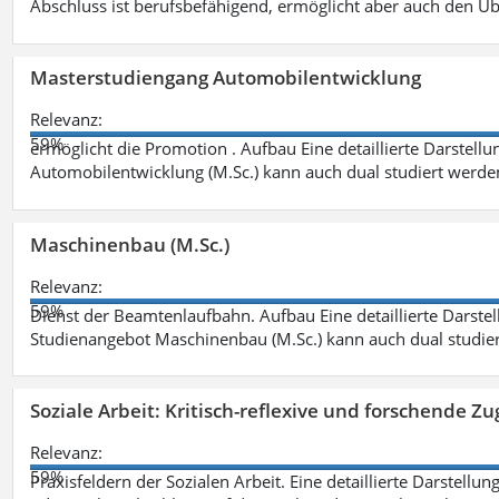
Abschluss ist berufsbefähigend, ermöglicht aber auch den Ü
Masterstudiengang Automobilentwicklung
Relevanz:
59%
ermöglicht die Promotion . Aufbau Eine detaillierte Darstellu
Automobilentwicklung (M.Sc.) kann auch dual studiert werde
Maschinenbau (M.Sc.)
Relevanz:
59%
Dienst der Beamtenlaufbahn. Aufbau Eine detaillierte Darstel
Studienangebot Maschinenbau (M.Sc.) kann auch dual studie
Soziale Arbeit: Kritisch-reflexive und forschende Zu
Relevanz:
59%
Praxisfeldern der Sozialen Arbeit. Eine detaillierte Darstellu