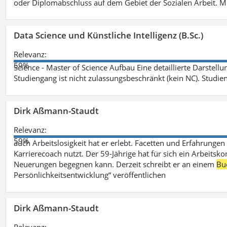
oder Diplomabschluss auf dem Gebiet der Sozialen Arbeit. M
Data Science und Künstliche Intelligenz (B.Sc.)
Relevanz:
59%
Science - Master of Science Aufbau Eine detaillierte Darstell
Studiengang ist nicht zulassungsbeschränkt (kein NC). Studie
Dirk Aßmann-Staudt
Relevanz:
59%
auch Arbeitslosigkeit hat er erlebt. Facetten und Erfahrungen
Karrierecoach nutzt. Der 59-Jährige hat für sich ein Arbeitsk
Neuerungen begegnen kann. Derzeit schreibt er an einem
Bu
Persönlichkeitsentwicklung“ veröffentlichen
Dirk Aßmann-Staudt
Relevanz: