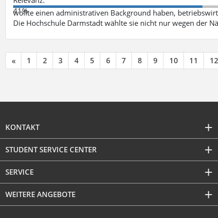
41%
wollte einen administrativen Background haben, betriebswir
Die Hochschule Darmstadt wählte sie nicht nur wegen der 
«
1
2
3
4
5
6
7
8
9
10
11
1
KONTAKT
STUDENT SERVICE CENTER
SERVICE
WEITERE ANGEBOTE