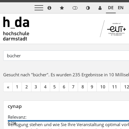
DE
EN
Gesucht nach "bücher".
Es wurden 235 Ergebnisse in 10 Milli
«
1
2
3
4
5
6
7
8
9
10
11
1
cynap
Relevanz:
52%
Verfügung stehen und wie Sie Ihre Veranstaltung optimal vo