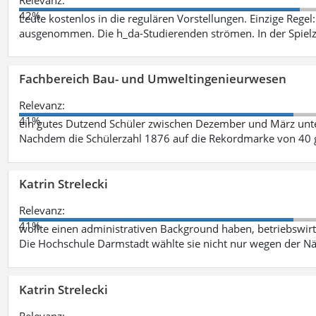
42%
Leute kostenlos in die regulären Vorstellungen. Einzige Regel
ausgenommen. Die h_da-Studierenden strömen. In der Spiel
Fachbereich Bau- und Umweltingenieurwesen
Relevanz:
41%
ein gutes Dutzend Schüler zwischen Dezember und März unt
Nachdem die Schülerzahl 1876 auf die Rekordmarke von 40 
Katrin Strelecki
Relevanz:
41%
wollte einen administrativen Background haben, betriebswir
Die Hochschule Darmstadt wählte sie nicht nur wegen der 
Katrin Strelecki
Relevanz: