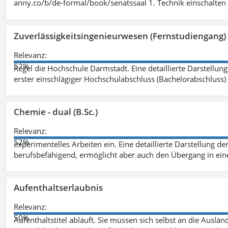
anny.co/b/de-formal/book/senatssaal 1. Technik einschalten 
Zuverlässigkeitsingenieurwesen (Fernstudiengang) 
Relevanz:
52%
Regel die Hochschule Darmstadt. Eine detaillierte Darstellung
erster einschlägiger Hochschulabschluss (Bachelorabschluss)
Chemie - dual (B.Sc.)
Relevanz:
52%
experimentelles Arbeiten ein. Eine detaillierte Darstellung de
berufsbefähigend, ermöglicht aber auch den Übergang in ei
Aufenthaltserlaubnis
Relevanz:
50%
Aufenthaltstitel abläuft. Sie müssen sich selbst an die Aus