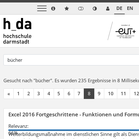
DE
EN
Gesucht nach "bücher".
Es wurden 235 Ergebnisse in 8 Millise
«
1
2
3
4
5
6
7
8
9
10
11
1
Excel 2016 Fortgeschrittene - Funktionen und Formu
Relevanz:
66%
Weiterbildungsmaßnahme im dienstlichen Sinne gilt als Dien