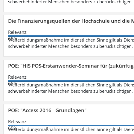
schwerbehinderter Menschen besonders zu berücksichtigen. Fa
Die Finanzierungsquellen der Hochschule und die M
Relevanz:
65%
Weiterbildungsmaßnahme im dienstlichen Sinne gilt als Dien
schwerbehinderter Menschen besonders zu berücksichtigen. Fa
POE: "HIS POS-Erstanwender-Seminar für (zukünfti
Relevanz:
65%
Weiterbildungsmaßnahme im dienstlichen Sinne gilt als Dien
schwerbehinderter Menschen besonders zu berücksichtigen. Fa
POE: "Access 2016 - Grundlagen"
Relevanz:
65%
Weiterbildungsmaßnahme im dienstlichen Sinne gilt als Dien