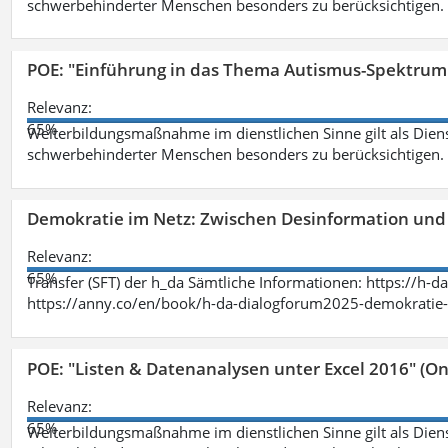
schwerbehinderter Menschen besonders zu berücksichtigen. Fa
POE: "Einführung in das Thema Autismus-Spektrum
Relevanz:
65%
Weiterbildungsmaßnahme im dienstlichen Sinne gilt als Dien
schwerbehinderter Menschen besonders zu berücksichtigen. Fa
Demokratie im Netz: Zwischen Desinformation un
Relevanz:
65%
Transfer (SFT) der h_da Sämtliche Informationen: https://h-
https://anny.co/en/book/h-da-dialogforum2025-demokratie-
POE: "Listen & Datenanalysen unter Excel 2016" (On
Relevanz:
65%
Weiterbildungsmaßnahme im dienstlichen Sinne gilt als Dien