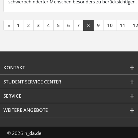
schwerbehinderter Menschen besonders zu berücksichtigen. Fa
«
1
2
3
4
5
6
7
8
9
10
11
1
KONTAKT
STUDENT SERVICE CENTER
SERVICE
WEITERE ANGEBOTE
© 2026
h_da.de