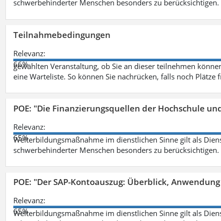
schwerbehinderter Menschen besonders zu berücksichtigen. Fa
Teilnahmebedingungen
Relevanz:
66%
gewählten Veranstaltung, ob Sie an dieser teilnehmen können.
eine Warteliste. So können Sie nachrücken, falls noch Plätze 
POE: "Die Finanzierungsquellen der Hochschule un
Relevanz:
65%
Weiterbildungsmaßnahme im dienstlichen Sinne gilt als Dien
schwerbehinderter Menschen besonders zu berücksichtigen. Fa
POE: "Der SAP-Kontoauszug: Überblick, Anwendung
Relevanz:
65%
Weiterbildungsmaßnahme im dienstlichen Sinne gilt als Dien