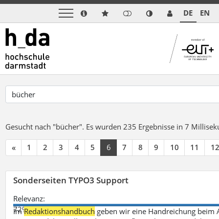
DE
EN
Gesucht nach "bücher".
Es wurden 235 Ergebnisse in 7 Millise
«
1
2
3
4
5
6
7
8
9
10
11
1
Sonderseiten TYPO3 Support
Relevanz:
72%
Im
Redaktionshandbuch
geben wir eine Handreichung beim A