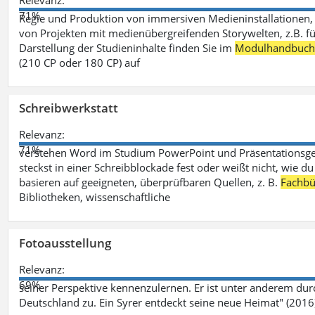
Relevanz:
71%
Regie und Produktion von immersiven Medieninstallationen, 
von Projekten mit medienübergreifenden Storywelten, z.B. für 
Darstellung der Studieninhalte finden Sie im
Modulhandbuc
(210 CP oder 180 CP) auf
Schreibwerkstatt
Relevanz:
71%
verstehen Word im Studium PowerPoint und Präsentationsges
steckst in einer Schreibblockade fest oder weißt nicht, wie du
basieren auf geeigneten, überprüfbaren Quellen, z. B.
Fachbü
Bibliotheken, wissenschaftliche
Fotoausstellung
Relevanz:
69%
seiner Perspektive kennenzulernen. Er ist unter anderem d
Deutschland zu. Ein Syrer entdeckt seine neue Heimat" (2016)