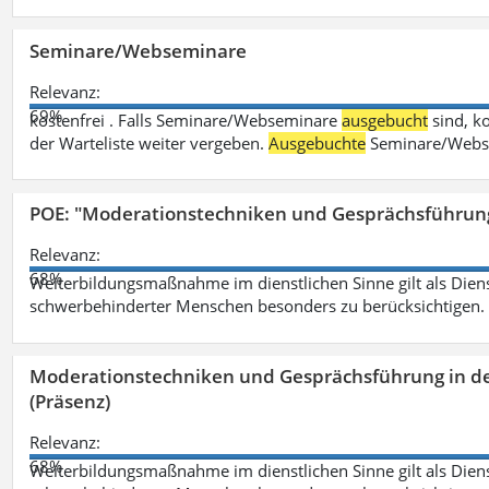
Seminare/Webseminare
Relevanz:
69%
kostenfrei . Falls Seminare/Webseminare
ausgebucht
sind, k
der Warteliste weiter vergeben.
Ausgebuchte
Seminare/Webse
POE: "Moderationstechniken und Gesprächsführung
Relevanz:
68%
Weiterbildungsmaßnahme im dienstlichen Sinne gilt als Dien
schwerbehinderter Menschen besonders zu berücksichtigen. Fa
Moderationstechniken und Gesprächsführung in d
(Präsenz)
Relevanz:
68%
Weiterbildungsmaßnahme im dienstlichen Sinne gilt als Dien