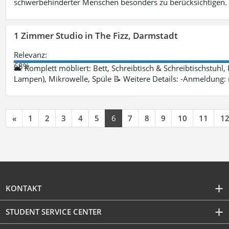
schwerbehinderter Menschen besonders zu berücksichtigen. Fa
1 Zimmer Studio in The Fizz, Darmstadt
Relevanz:
68%
🛋 Komplett möbliert: Bett, Schreibtisch & Schreibtischstuhl,
Lampen), Mikrowelle, Spüle 📝 Weitere Details: -Anmeldung:
«
1
2
3
4
5
6
7
8
9
10
11
1
KONTAKT
STUDENT SERVICE CENTER