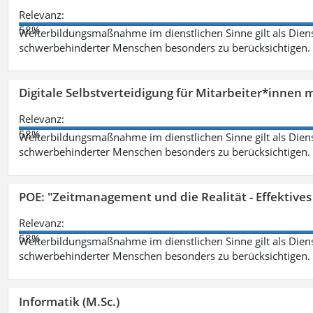
Relevanz:
58%
Weiterbildungsmaßnahme im dienstlichen Sinne gilt als Dien
schwerbehinderter Menschen besonders zu berücksichtigen. Fa
Digitale Selbstverteidigung für Mitarbeiter*innen 
Relevanz:
58%
Weiterbildungsmaßnahme im dienstlichen Sinne gilt als Dien
schwerbehinderter Menschen besonders zu berücksichtigen. Fa
POE: "Zeitmanagement und die Realität - Effektive
Relevanz:
58%
Weiterbildungsmaßnahme im dienstlichen Sinne gilt als Dien
schwerbehinderter Menschen besonders zu berücksichtigen. Fa
Informatik (M.Sc.)