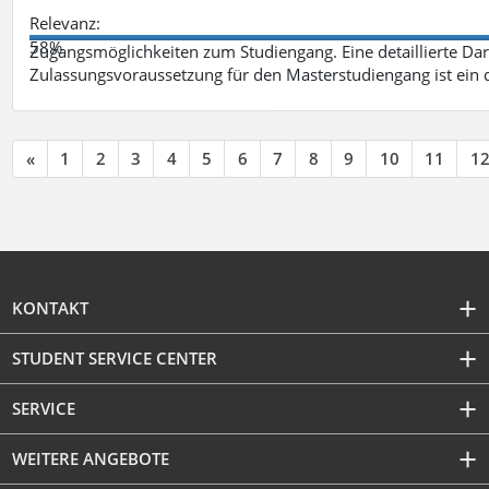
Relevanz:
58%
Zugangsmöglichkeiten zum Studiengang. Eine detaillierte Dar
Zulassungsvoraussetzung für den Masterstudiengang ist ein q
«
1
2
3
4
5
6
7
8
9
10
11
1
KONTAKT
STUDENT SERVICE CENTER
SERVICE
WEITERE ANGEBOTE