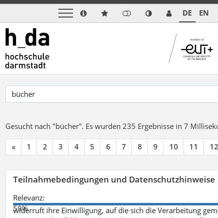
DE
EN
Gesucht nach "bücher".
Es wurden 235 Ergebnisse in 7 Millise
«
1
2
3
4
5
6
7
8
9
10
11
1
Teilnahmebedingungen und Datenschutzhinweise
Relevanz:
59%
widerruft ihre Einwilligung, auf die sich die Verarbeitung ge