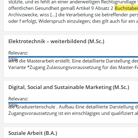
stützte, und es fehlt an einer anderweitigen Rechtsgrundlage 
öffentlichen Gesundheit gemäß Artikel 9 Absatz 2
Buchstabe
Archivzwecke, wiss [...] die Verarbeitung sie betreffender p
oder f erfolgt, Widerspruch einzulegen; dies gilt auch für ei
Elektrotechnik – weiterbildend (M.Sc.)
Relevanz:
58%
wird die Masterarbeit erstellt. Eine detaillierte Darstellung d
Variante *Zugang Zulassungsvoraussetzung für das Master-
Digital, Social and Sustainable Marketing (M.Sc.)
Relevanz:
58%
die Graduiertenschule . Aufbau Eine detaillierte Darstellung 
Zugangsvoraussetzung ist ein einschlägiges und qualifiziert 
Soziale Arbeit (B.A.)